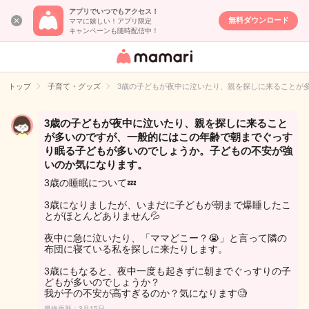
アプリでいつでもアクセス！
無料ダウンロード
ママに嬉しい！アプリ限定
キャンペーンも随時配信中！
女性専用匿名QA
アプリ・情報サ
トップ
子育て・グッズ
3歳の子どもが夜中に泣いたり、親を探しに来ることが
イト
3歳の子どもが夜中に泣いたり、親を探しに来ること
が多いのですが、一般的にはこの年齢で朝までぐっす
り眠る子どもが多いのでしょうか。子どもの不安が強
いのか気になります。
3歳の睡眠について💤
3歳になりましたが、いまだに子どもが朝まで爆睡したこ
とがほとんどありません💦
夜中に急に泣いたり、「ママどこー？😭」と言って隣の
布団に寝ている私を探しに来たりします。
3歳にもなると、夜中一度も起きずに朝までぐっすりの子
どもが多いのでしょうか？
我が子の不安が高すぎるのか？気になります🧐
最終更新：3月15日