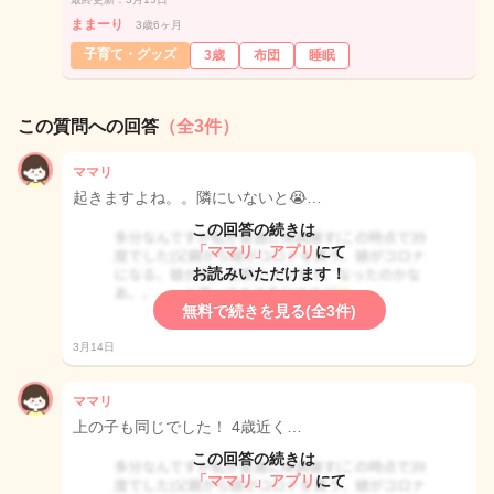
ままーり
3歳6ヶ月
子育て・グッズ
3歳
布団
睡眠
この質問への回答
（全3件）
ママリ
起きますよね。。隣にいないと😭…
この回答の続きは
「ママリ」アプリ
にて
お読みいただけます！
無料で続きを見る(全3件)
3月14日
ママリ
上の子も同じでした！ 4歳近く…
この回答の続きは
「ママリ」アプリ
にて