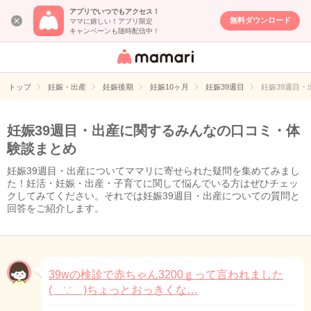
アプリでいつでもアクセス！
無料ダウンロード
ママに嬉しい！アプリ限定
キャンペーンも随時配信中！
女性専用匿名QA
アプリ・情報サ
トップ
妊娠・出産
妊娠後期
妊娠10ヶ月
妊娠39週目
妊娠39週目
イト
妊娠39週目・出産に関するみんなの口コミ・体
験談まとめ
妊娠39週目・出産についてママリに寄せられた疑問を集めてみまし
た！妊活・妊娠・出産・子育てに関して悩んでいる方はぜひチェッ
クしてみてください。それでは妊娠39週目・出産についての質問と
回答をご紹介します。
39wの検診で赤ちゃん3200ｇって言われました
( ∵ )ちょっとおっきくな…