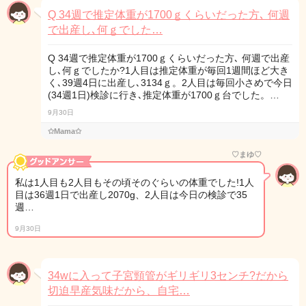
Q 34週で推定体重が1700ｇくらいだった方､ 何週
で出産し､何ｇでした…
Q 34週で推定体重が1700ｇくらいだった方､ 何週で出産
し､何ｇでしたか?1人目は推定体重が毎回1週間ほど大き
く､39週4日に出産し､3134ｇ。2人目は毎回小さめで今日
(34週1日)検診に行き､推定体重が1700ｇ台でした。…
9月30日
✩Mama✩
♡まゆ♡
私は1人目も2人目もその頃そのぐらいの体重でした!1人
目は36週1日で出産し2070g、2人目は今日の検診で35
週…
9月30日
34wに入って子宮頸管がギリギリ3センチ?だから
切迫早産気味だから、自宅…