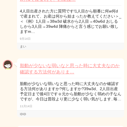
4人目出産された方に質問です!1人目から順番に何w何d
で産まれて、お産は何から始まったか教えてください＞_
＜《例》1人目→38w3d 破水から2人目→40w6d おしる
しから3人目→39w4d 陣痛からと言う感じでお願い致し
ますm…
9月14日
まい
胎動が少ないな弱いなと思った時に大丈夫なのか
確認する方法何がありま…
胎動が少ないな弱いなと思った時に大丈夫なのか確認す
る方法何がありますか?何しますか?39w3d、2人目出産
予定日まで後4日です☺️元から胎動が少なく弱めの子なん
ですが、今日は普段より更に少なく弱い気がします..毎…
11月14日
ゆゆ