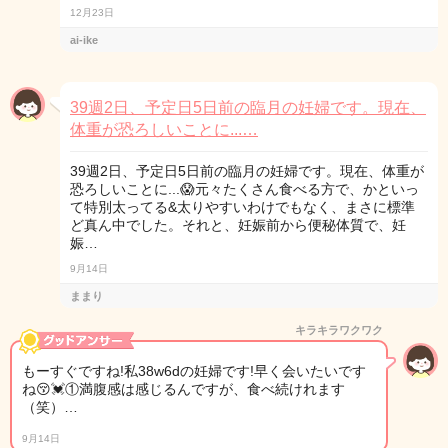
12月23日
ai-ike
39週2日、予定日5日前の臨月の妊婦です。現在、
体重が恐ろしいことに...…
39週2日、予定日5日前の臨月の妊婦です。現在、体重が
恐ろしいことに...😱元々たくさん食べる方で、かといっ
て特別太ってる&太りやすいわけでもなく、まさに標準
ど真ん中でした。それと、妊娠前から便秘体質で、妊
娠…
9月14日
ままり
キラキラワクワク
もーすぐですね!私38w6dの妊婦です!早く会いたいです
ね😚💓①満腹感は感じるんですが、食べ続けれます
（笑）…
9月14日