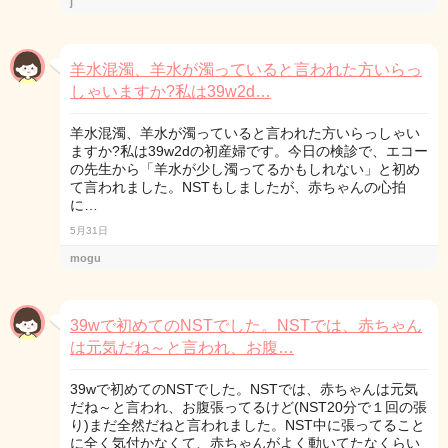
j
羊水混濁、羊水が濁っていると言われた方いらっ
しゃいますか?私は39w2d…
羊水混濁、羊水が濁っていると言われた方いらっしゃい
ますか?私は39w2dの初産婦です。今日の検診で、エコー
の先生から「羊水が少し濁ってるかもしれない」と初め
て言われました。NSTもしましたが、赤ちゃんの心拍
に…
5月31日
mogu
39wで初めてのNSTでした。NSTでは、赤ちゃん
は元気だね～と言われ、お腹…
39wで初めてのNSTでした。NSTでは、赤ちゃんは元気
だね～と言われ、お腹張ってるけど(NST20分で１回の張
り)まだ全然だねと言われました。NST中に張ってること
に全く気付かなくて、赤ちゃんがよく動いてたなくらい