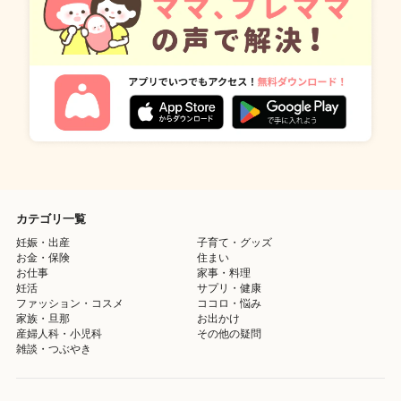
カテゴリ一覧
妊娠・出産
子育て・グッズ
お金・保険
住まい
お仕事
家事・料理
妊活
サプリ・健康
ファッション・コスメ
ココロ・悩み
家族・旦那
お出かけ
産婦人科・小児科
その他の疑問
雑談・つぶやき