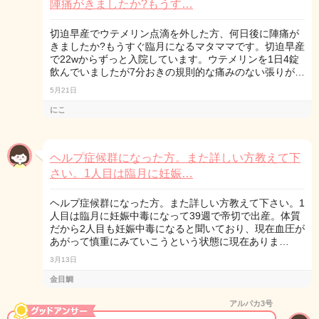
陣痛がきましたか?もうす…
切迫早産でウテメリン点滴を外した方、何日後に陣痛が
きましたか?もうすぐ臨月になるマタママです。切迫早産
で22wからずっと入院しています。ウテメリンを1日4錠
飲んでいましたが7分おきの規則的な痛みのない張りが…
5月21日
にこ
ヘルプ症候群になった方。また詳しい方教えて下
さい。1人目は臨月に妊娠…
ヘルプ症候群になった方。また詳しい方教えて下さい。1
人目は臨月に妊娠中毒になって39週で帝切で出産。体質
だから2人目も妊娠中毒になると聞いており、現在血圧が
あがって慎重にみていこうという状態に現在ありま…
3月13日
金目鯛
アルパカ3号