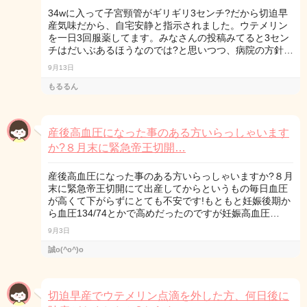
34wに入って子宮頸管がギリギリ3センチ?だから切迫早
産気味だから、自宅安静と指示されました。ウテメリン
を一日3回服薬してます。みなさんの投稿みてると3セン
チはだいぶあるほうなのでは?と思いつつ、病院の方針…
9月13日
もるるん
産後高血圧になった事のある方いらっしゃいます
か?８月末に緊急帝王切開…
産後高血圧になった事のある方いらっしゃいますか?８月
末に緊急帝王切開にて出産してからというもの毎日血圧
が高くて下がらずにとても不安です!もともと妊娠後期か
ら血圧134/74とかで高めだったのですが妊娠高血圧…
9月3日
誠o(^o^)o
切迫早産でウテメリン点滴を外した方、何日後に