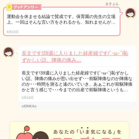
まさょん
運動会を休ませる結論で賛成です。保育園の先生の立場
上、一回はそんな言い方をされるかも、知れませんが…
6月10日
長文です!39週に入りました経産婦です(´･ω･`)恥
ずかしい話、陣痛の痛み…
長文です!39週に入りました経産婦です(´･ω･`)恥ずかし
い話、陣痛の痛みが思い出せず･･･前駆陣痛なのか陣痛な
のか･･･時間を測ると遠のいていき、あぁこれが前駆陣痛
かと言う感じで･･･今までの出産で前駆陣痛というも…
3月19日
oERIKAo