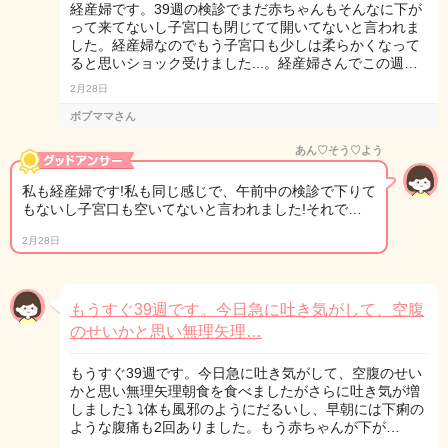
経産婦です。39週の検診でまだ赤ちゃんもそんなに下が
って来てないし子宮口も閉じてて開いてないと言われま
した。経産婦なのでもう子宮口も少しは柔らかくなって
ると思いショック受けました...。経産婦さんでこの週…
2月28日
ボブママさん
あん♡そう♡よう
私も経産婦です!私も同じ感じで、午前中の検診で下りて
もないし子宮口も空いてないと言われました!それで…
2月28日
もうすぐ39週です。今日急に吐き気がして、空腹
のせいかと思い無理矢理…
もうすぐ39週です。今日急に吐き気がして、空腹のせい
かと思い無理矢理朝食を食べましたがさらに吐き気が増
しました⤵︎ ⤵︎体も風邪のようにだるいし、早朝には下痢の
ような腹痛も2回ありました。もう赤ちゃんが下が…