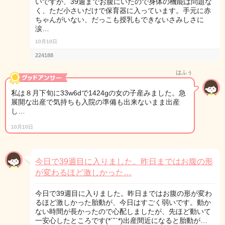
いですが、39週までお腹にいたので身体の機能は問題な
く、ただ小さいだけで保育器に入っています。手元に赤
ちゃんがいない、だっこも授乳もできないさみしさに
涙…
10月10日
224188
はふぅ
私は８月下旬に33w6dで1424gの女の子産みました。急
展開な出産で気持ちも入院の準備も出来ないまま出産
し…
10月10日
今日で39週目に入りました。昨日まではお腹の形
が変わるほど激しかった…
今日で39週目に入りました。昨日まではお腹の形が変わ
るほど激しかった胎動が、今日はすごく弱いです。動か
ない時間が長かったので心配しましたが、先ほど動いて
一安心したところです(*´˘`*)出産間近になると胎動が…