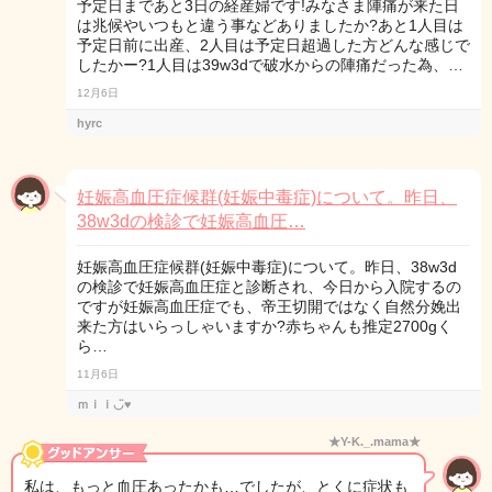
予定日まであと3日の経産婦です!みなさま陣痛が来た日
は兆候やいつもと違う事などありましたか?あと1人目は
予定日前に出産、2人目は予定日超過した方どんな感じで
したかー?1人目は39w3dで破水からの陣痛だった為、…
12月6日
hyrc
妊娠高血圧症候群(妊娠中毒症)について。昨日、
38w3dの検診で妊娠高血圧…
妊娠高血圧症候群(妊娠中毒症)について。昨日、38w3d
の検診で妊娠高血圧症と診断され、今日から入院するの
ですが妊娠高血圧症でも、帝王切開ではなく自然分娩出
来た方はいらっしゃいますか?赤ちゃんも推定2700gく
ら…
11月6日
ｍｉｉ◡̈♥︎
★Y-K._.mama★
私は、もっと血圧あったかも…でしたが、とくに症状も