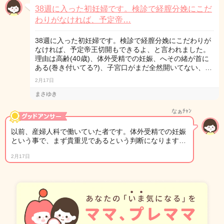
38週に入った初妊婦です。検診で経膣分娩にこだ
わりがなければ、予定帝…
38週に入った初妊婦です。検診で経膣分娩にこだわりが
なければ、予定帝王切開もできるよ、と言われました。
理由は高齢(40歳)、体外受精での妊娠、へその緒が首に
ある(巻き付いてる?)、子宮口がまだ全然開いてない、…
2月17日
まさゆき
なぁﾁｬﾝ
以前、産婦人科で働いていた者です。体外受精での妊娠
という事で、まず貴重児であるという判断になります…
2月17日