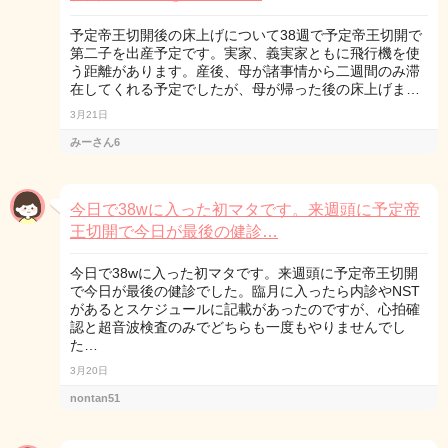
予定帝王切開後の床上げについて38週で予定帝王切開で
第二子を出産予定です。実家、義実家ともに飛行機を使
う距離があります。産後、母が諸事情から二週間のみ滞
在してくれる予定でしたが、母が帰った後の床上げま…
3月21日
みーさん6
今日で38wに入った初マタです。来週頭に予定帝
王切開で今日が最後の健診…
今日で38wに入った初マタです。来週頭に予定帝王切開
で今日が最後の健診でした。臨月に入ったら内診やNST
があるとスケジュールに記載があったのですが、心拍確
認と超音波検査のみでどちらも一度もやりませんでし
た…
3月20日
nontan51