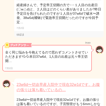
経産婦さんで、予定帝王切開の方で･･･１人目の出産日
(〇w△d)と、２人目はどのくらい差がありましたか?昨日
予定日を告げられたのですが１人目が37w6dで破水〜誘
発、38w5d(曖昧)で緊急帝王切開だったのですが今回予
定…
7月2日
ゆほま
inao
全く同じ悩みを今抱えてるので思わずコメントさせてい
ただきます!💦💦本日37w6d、1人目の出産は元々帝王切
開…
7月2日
23w6d〜切迫早産入院中で現在32w1dです。お腹
の張りは落ち着いているの…
23w6d〜切迫早産入院中で現在32w1dです。お腹の張り
は落ち着いているのですが、子宮頸管がもう6mmしかな