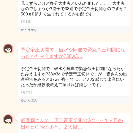
見えずらいけど多分大丈夫といわれました、、、大丈夫
なのでしょうか?逆子で38週で予定帝王切開なのですが2
500ｇ超えて生まれてくるか心配です
8月8日
かとうかな
予定帝王切開で、破水や陣痛で緊急帝王切開にな
ったかたみえますか?38w3…
予定帝王切開で、破水や陣痛で緊急帝王切開になったか
たみえますか?38w3dで予定帝王切開ですが、皆さんの出
産報告をみると37wが多くて…。どんな感じで出産にい
たったか経験談教えて頂ければ嬉しいです。
7月17日
ゆかんぽん
経産婦さんで、予定帝王切開の方で･･･１人目の
出産日(〇w△d)と、２人目…