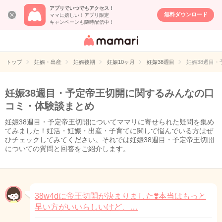
アプリでいつでもアクセス！
無料ダウンロード
ママに嬉しい！アプリ限定
キャンペーンも随時配信中！
女性専用匿名QA
アプリ・情報サ
トップ
妊娠・出産
妊娠後期
妊娠10ヶ月
妊娠38週目
妊娠38週目
イト
妊娠38週目・予定帝王切開に関するみんなの口
コミ・体験談まとめ
妊娠38週目・予定帝王切開についてママリに寄せられた疑問を集め
てみました！妊活・妊娠・出産・子育てに関して悩んでいる方はぜ
ひチェックしてみてください。それでは妊娠38週目・予定帝王切開
についての質問と回答をご紹介します。
38w4dに帝王切開が決まりました❣️本当はもっと
早い方がいいらしいけど、…