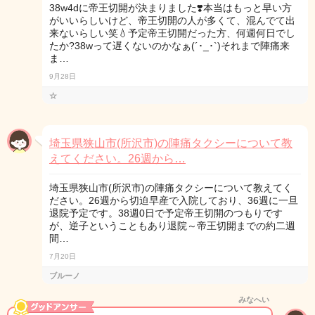
38w4dに帝王切開が決まりました❣️本当はもっと早い方
がいいらしいけど、帝王切開の人が多くて、混んでて出
来ないらしい笑💧予定帝王切開だった方、何週何日でし
たか?38wって遅くないのかなぁ(´･_･`)それまで陣痛来
ま…
9月28日
☆
埼玉県狭山市(所沢市)の陣痛タクシーについて教
えてください。26週から…
埼玉県狭山市(所沢市)の陣痛タクシーについて教えてく
ださい。26週から切迫早産で入院しており、36週に一旦
退院予定です。38週0日で予定帝王切開のつもりです
が、逆子ということもあり退院～帝王切開までの約二週
間…
7月20日
ブルーノ
みなへい