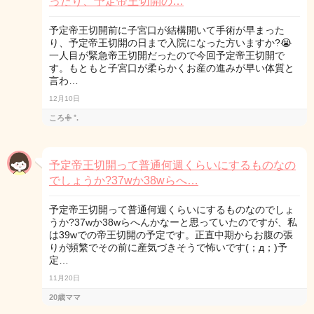
ったり、予定帝王切開の…
予定帝王切開前に子宮口が結構開いて手術が早まった
り、予定帝王切開の日まで入院になった方いますか?😭
一人目が緊急帝王切開だったので今回予定帝王切開で
す。もともと子宮口が柔らかくお産の進みが早い体質と
言わ…
12月10日
ころ𖧷 ⁺.
予定帝王切開って普通何週くらいにするものなの
でしょうか?37wか38wらへ…
予定帝王切開って普通何週くらいにするものなのでしょ
うか?37wか38wらへんかなーと思っていたのですが、私
は39wでの帝王切開の予定です。正直中期からお腹の張
りが頻繁でその前に産気づきそうで怖いです(；д；)予
定…
11月20日
20歳ママ