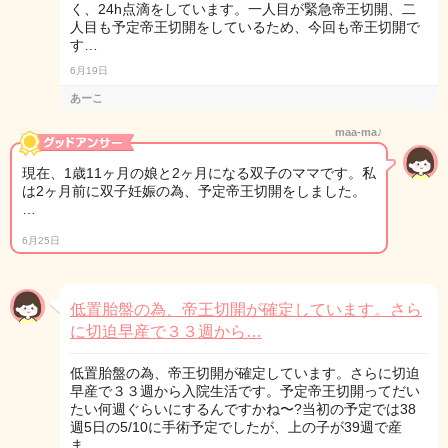
く、24h点滴をしています。一人目が緊急帝王切開、二
人目も予定帝王切開をしているため、今回も帝王切開で
す…
6月19日
あーこ
maa-ma♪
現在、1歳11ヶ月の娘と2ヶ月になる双子のママです。私
は2ヶ月前に双子妊娠の為、予定帝王切開をしました。
…
6月25日
低置胎盤の為、帝王切開が確定しています。さら
に切迫早産で３３週から…
低置胎盤の為、帝王切開が確定しています。さらに切迫
早産で３３週から入院生活です。予定帝王切開ってだい
たい何週ぐらいにするんですかね〜?当初の予定では38
週5日の5/10に手術予定でしたが、上の子が39週で産
ま…