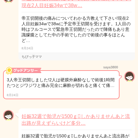
現在2人目妊娠34wで38w…
帝王切開後の痛みについてわかる方教えて下さい!現在2
人目妊娠34wで38wに予定帝王切開を受けます。1人目の
時はフルコースで緊急帝王切開だったので陣痛もあり意
識朦朧としてた中の手術でしたので術後の事をほとん
ど…
8月24日
ちびっ子ママ
saya3800
3人帝王切開しました!2人は硬膜外麻酔なしで術後1時間
たつとジワジワと痛み完全に麻酔が切れると痛くて痛…
8月24日
妊娠32週で胎児が1500ｇしかありませんあと流
出路が見えずらいけど多分…
妊娠32週で胎児が1500ｇしかありませんあと流出路が