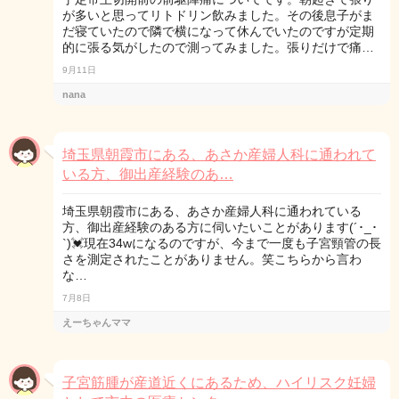
が多いと思ってリトドリン飲みました。その後息子がま
だ寝ていたので隣で横になって休んでいたのですが定期
的に張る気がしたので測ってみました。張りだけで痛…
9月11日
nana
埼玉県朝霞市にある、あさか産婦人科に通われて
いる方、御出産経験のあ…
埼玉県朝霞市にある、あさか産婦人科に通われている
方、御出産経験のある方に伺いたいことがあります(´･_･
`)💓現在34wになるのですが、今まで一度も子宮頸管の長
さを測定されたことがありません。笑こちらから言わ
な…
7月8日
えーちゃんママ
子宮筋腫が産道近くにあるため、ハイリスク妊婦