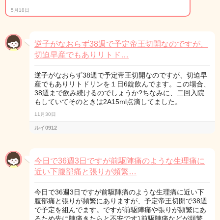
5月18日
逆子がなおらず38週で予定帝王切開なのですが、
切迫早産でもありリトド…
逆子がなおらず38週で予定帝王切開なのですが、切迫早
産でもありリトドリンを１日6錠飲んでます。この場合、
38週まで飲み続けるのでしょうか?ちなみに、二回入院
もしていてそのときは2A15ml点滴してました。
11月30日
ルイ0912
今日で36週3日ですが前駆陣痛のような生理痛に
近い下腹部痛と張りが頻繁…
今日で36週3日ですが前駆陣痛のような生理痛に近い下
腹部痛と張りが頻繁にありますが、予定帝王切開で38週
で予定を組んでます。ですが前駆陣痛や張りが頻繁にあ
るため先に陣痛きたらと不安です⤵︎前駆陣痛などが頻繁…