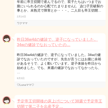
年前に帝王切開で産んでるので、双子たちはいつまでお
腹にいられるのか心配でたまりません(。´Д⊂)子宮破裂の
事とか、未熟児で障害とか・・・。二人目も帝王切開…
2月14日
ワクママ
昨日36w4dの健診で、逆子になっていました。
34wの健診でなおっていたの…
昨日36w4dの健診で、逆子になっていました。34wの健
診でなおっていたのですが、先生が言うにはお腹に余裕
があるそうで、よく動いています。逆子体操を昨日から
始めました。でも、来週の健診でなおってなかったら、
…
9月3日
♡Lunaママ♡
予定帝王切開後の床上げについて38週で予定帝王
切開で第二子を出産予定…