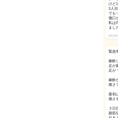
けど
3人
でも
傷口
私は
まし
8月24
緊急
麻酔
足が
足が
麻酔
痛さ
最初
痛さ
３日
腹筋
起き