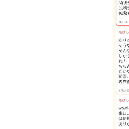
術後
別料
結紮
8月24
ちびっ
あり
そう
そん
しか
ね！
ちな
たい
前回
現在
8月24
ちびっ
wow
傷口
は使
あり