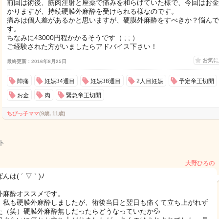
前回は術後、筋肉注射と座薬で痛みを和らげていた様で、今回はお金
かりますが、持続硬膜外麻酔を受けられる様なのです。
痛みは個人差があるかと思いますが、硬膜外麻酔をすべきか？悩んで
す。
ちなみに43000円程かかるそうです（ ; ; ）
ご経験された方がいましたらアドバイス下さい！
お気
最終更新：2016年8月25日
陣痛
妊娠34週目
妊娠38週目
2人目妊娠
予定帝王切開
お金
肉
緊急帝王切開
ちびっ子ママ
(9歳, 11歳)
ト
大野ひろの
は( ´ ▽ ` )ﾉ
外麻酔オススメです。
、私も硬膜外麻酔しましたが、術後当日と翌日も痛くて立ち上がれず
た（笑）硬膜外麻酔無しだったらどうなっていたか💦