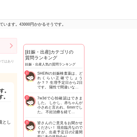
います。43000円かかるそうです。
[妊娠・出産]カテゴリの
質問ランキング
のではあり
妊娠・出産人気の質問ランキング
1
SHEINの妊娠検査薬は、ど
れくらい正確でしょう
か？？ 生理予定日から2日
です。 陽性で間違いな…
す。
す。
2
7w3dで心拍確認はできま
した。 しかし、赤ちゃんが
小さめと言われ、6mmでし
た。 不妊治療を経て…
朧とし
3
皆さんのご意見をお聞かせ
ください！ 現在臨月なので
すが、出産予定日の2週間
前に夫の送別会が…