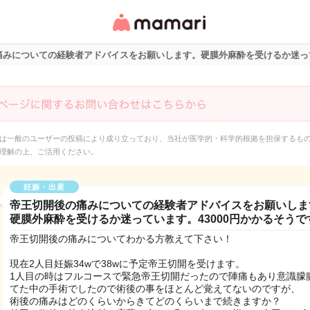
女性専用匿名QAアプ
リ・情報サイト
痛みについての経験者アドバイスをお願いします。硬膜外麻酔を受けるか迷って
は一般のユーザーの投稿により成り立っており、当社が医学的・科学的根拠を担保するも
理解の上、ご活用ください。
妊娠・出産
帝王切開後の痛みについての経験者アドバイスをお願いしま
硬膜外麻酔を受けるか迷っています。43000円かかるそうで
帝王切開後の痛みについてわかる方教えて下さい！
現在2人目妊娠34wで38wに予定帝王切開を受けます。
1人目の時はフルコースで緊急帝王切開だったので陣痛もあり意識朦
てた中の手術でしたので術後の事をほとんど覚えてないのですが、
術後の痛みはどのくらいからきてどのくらいまで続きますか？