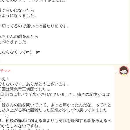
目ぐらいになったら
るようになりました。
か切ってるので痛いのは当たり前です。
赤ちゃんの顔をみたら
も和らぎました。
ならなくってm(__)m
日
子ママ
いえ！
でもないです。ありがとうございます。
前回は緊急帝王切開でした…
2日目には歩いて？歩かされて？いました。痛さの記憶がほぼ
て…
、皆さんの話を聞いていて、きっと痛かったんだな。ってのと
に起き上がる事は困難だった記憶が少しずつ戻ってきました
￣；)
り…術後の痛みに耐える事よりもそれを緩和する事を考えるべ
のかもしれないですね。