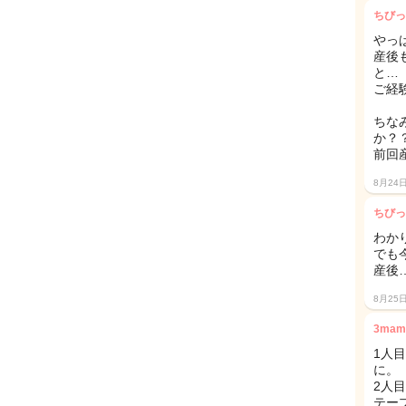
ちびっ
やっ
産後
と…
ご経
ちな
か？
前回
8月24
ちびっ
わか
でも
産後
8月25
3mam
1人
に。
2人
テー