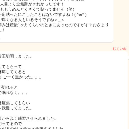
1人目より全然跡がきれかったです！
目ももうめんどくさくて貼ってません（笑）
一応貼ったにこしたことはないですよね！( ^ω^ )
が痒くなる人もいるそうですね＞_＜
痒みは産後1ヶ月くらいのときにあったのですがすぐおさまり
た！
日
むくいぬ
帝王切開しました。
してもらって
麻痺してくると
 すごーく重かった。。。
が切れると
で眠れなく。。。
は座薬してもらい
を我慢してました。
目から歩く練習させられました。
切ってるので
上がるのが メチャメチ痛すぎました。