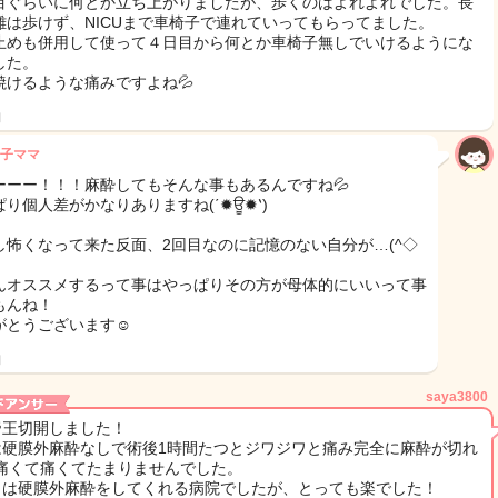
目ぐらいに何とか立ち上がりましたが、歩くのはよれよれでした。長
離は歩けず、NICUまで車椅子で連れていってもらってました。
止めも併用して使って４日目から何とか車椅子無しでいけるようにな
した。
焼けるような痛みですよね💦
日
子ママ
ーーー！！！麻酔してもそんな事もあるんですね💦
ぱり個人差がかなりありますね(΄✹ਊ✹‵)
し怖くなって来た反面、2回目なのに記憶のない自分が…(^◇
んオススメするって事はやっぱりその方が母体的にいいって事
もんね！
がとうございます☺︎
日
saya3800
帝王切開しました！
は硬膜外麻酔なしで術後1時間たつとジワジワと痛み完全に麻酔が切れ
痛くて痛くてたまりませんでした。
目は硬膜外麻酔をしてくれる病院でしたが、とっても楽でした！