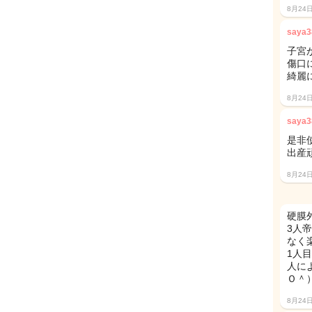
8月24
saya3
子宮が
傷口
綺麗
8月24
saya3
是非
出産
8月24
硬膜
3人
なく
1人
人に
Ｏ＾
8月24