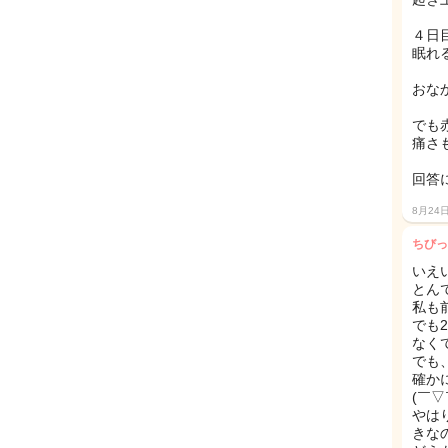
４日
眠れ
おな
でも
痛さ
回答に
8月24
ちびっ
いえ
とん
私も
でも
なく
でも
確か
(￣▽
やは
きな