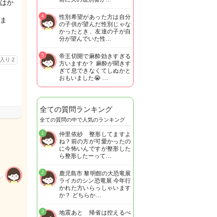
はか
4
性別希望があった方は自分
ま
の子供が望んだ性別じゃな
かったとき、友達の子が自
分が望んでいた性…
5
帝王切開で麻酔効きすぎる
に入り
2
方いますか？ 麻酔が聞きす
ぎて息できなくてしぬかと
おもいました😭 …
全ての質問ランキング
全ての質問の中で人気のランキング
1
仲里依紗 整形してますよ
ね？前の方が可愛かったの
に今怖いんですが整形した
ら整形したーって…
2
鹿児島市 黎明館の大恐竜展
ライカのシン恐竜展 今年行
かれた方いらっしゃいます
か？ どちらか…
3
地震あと 帰省は控えるべ