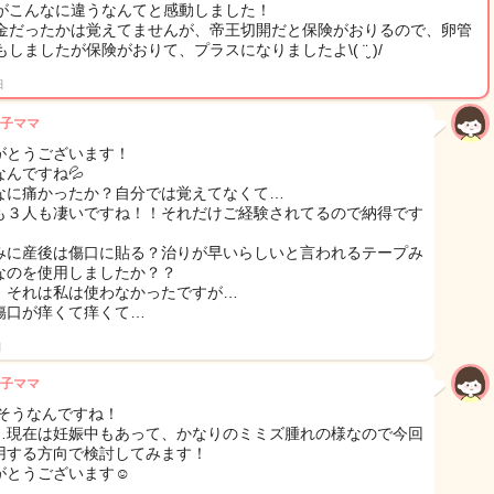
がこんなに違うなんてと感動しました！
金だったかは覚えてませんが、帝王切開だと保険がおりるので、卵管
もしましたが保険がおりて、プラスになりましたよ\( ¨̮ )/
日
子ママ
がとうございます！
なんですね💦
なに痛かったか？自分では覚えてなくて…
も３人も凄いですね！！それだけご経験されてるので納得です
みに産後は傷口に貼る？治りが早いらしいと言われるテープみ
なのを使用しましたか？？
、それは私は使わなかったですが…
傷口が痒くて痒くて…
日
子ママ
!そうなんですね！
…現在は妊娠中もあって、かなりのミミズ腫れの様なので今回
用する方向で検討してみます！
がとうございます☺︎