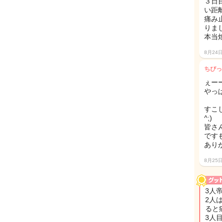
３日
い距
痛み
りま
本当
8月24
ちびっ
ぇー
やっ
すこ
^;)
皆さ
です
あり
8月25
3人
2人
ると
3人