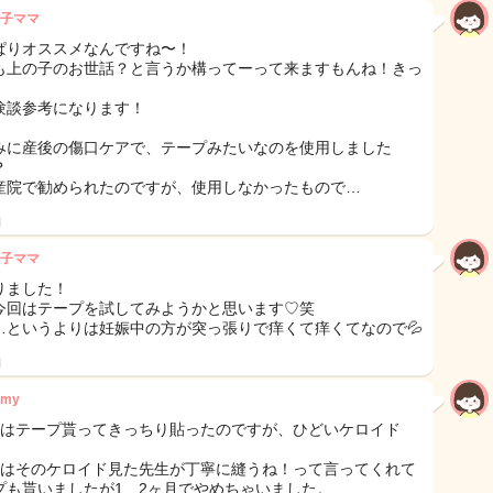
子ママ
ぱりオススメなんですね〜！
も上の子のお世話？と言うか構ってーって来ますもんね！きっ
験談参考になります！
みに産後の傷口ケアで、テープみたいなのを使用しました
？
産院で勧められたのですが、使用しなかったもので…
日
子ママ
りました！
今回はテープを試してみようかと思います♡笑
…というよりは妊娠中の方が突っ張りで痒くて痒くてなので💦
日
my
目はテープ貰ってきっちり貼ったのですが、ひどいケロイド
目はそのケロイド見た先生が丁寧に縫うね！って言ってくれて
プも貰いましたが1、2ヶ月でやめちゃいました。