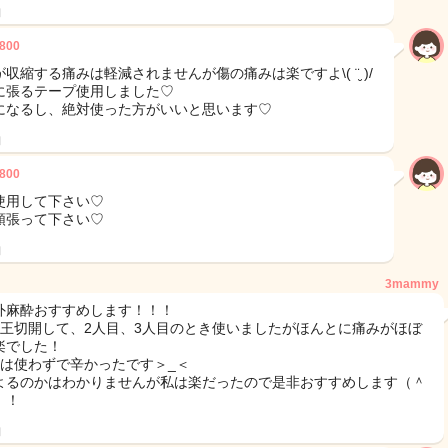
日
800
収縮する痛みは軽減されませんが傷の痛みは楽ですよ\( ¨̮ )/
に張るテープ使用しました♡
になるし、絶対使った方がいいと思います♡
日
800
使用して下さい♡
頑張って下さい♡
日
3mammy
外麻酔おすすめします！！！
帝王切開して、2人目、3人目のとき使いましたがほんとに痛みがほぼ
楽でした！
目は使わずで辛かったです＞_＜
よるのかはわかりませんが私は楽だったので是非おすすめします（＾
）！
日