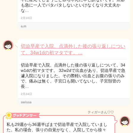
も急に一人でバタバタしないといけなくなり大丈夫か
な…
2月10日
a.m
切迫早産で入院、点滴外した後の張り返しについ
て。34w1dの初マタです。…
切迫早産で入院、点滴外した後の張り返しについて。34
w1dの初マタです。 32w2dで出血があり、切迫早産で急
遽入院になりました。その際軽い出血とお腹の張りのみ
で、痛みは無く、子宮口も開いてないし、子宮頚管の
長…
2月24日
swissa
ティガーさん♡♡
私も29週から36週半ばまで切迫早産で入院していまし
た。私の場合、張りの自覚がなく、入院してから徐々