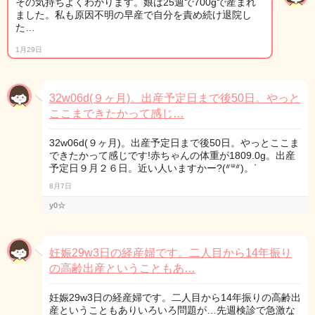
その気持ちよくわかります。娘は25週で700gで産まれ
ました。私も原因不明の早産で自分を責め続け退院し
た…
1月29日
32w06d(９ヶ月)。出産予定日まで後50日。やっと
ここまできたかって感じ…
32w06d(９ヶ月)。出産予定日まで後50日。やっとここま
できたかって感じです!赤ちゃんの体重が1809.0g。出産
予定日９月２６日。近い人いますかー?(ᐥᐜᐥ)。ᐝ
8月7日
y0☆
妊娠29w3日の経産婦です。二人目から14年振り
の高齢出産ということもあ…
妊娠29w3日の経産婦です。二人目から14年振りの高齢出
産ということもありいろいろ問題が…先週検診で急激な