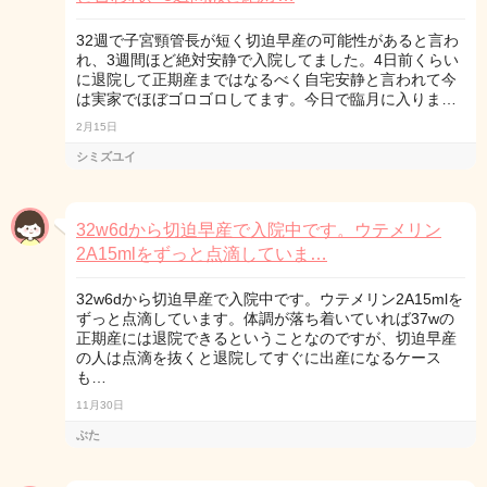
32週で子宮頸管長が短く切迫早産の可能性があると言わ
れ、3週間ほど絶対安静で入院してました。4日前くらい
に退院して正期産まではなるべく自宅安静と言われて今
は実家でほぼゴロゴロしてます。今日で臨月に入りま…
2月15日
シミズユイ
32w6dから切迫早産で入院中です。ウテメリン
2A15mlをずっと点滴していま…
32w6dから切迫早産で入院中です。ウテメリン2A15mlを
ずっと点滴しています。体調が落ち着いていれば37wの
正期産には退院できるということなのですが、切迫早産
の人は点滴を抜くと退院してすぐに出産になるケース
も…
11月30日
ぶた