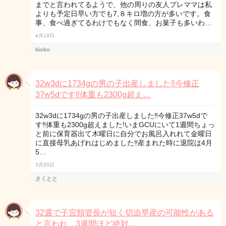
までと言われてるようで、他の周りの友人プレママは私
よりも予定日早い方でも7,８キロ増の方が多いです。食
事、食べ過ぎてるわけでもなく間食、お菓子も多いわ…
4月19日
kioko
32w3dに1734gの男の子出産しました‼︎今修正
37w5dです‼︎体重も2300g超え…
32w3dに1734gの男の子出産しました‼︎今修正37w5dで
す‼︎体重も2300g超えました!いまGCUにいて1週間ちょっ
と前に保育器出て木曜日に自分でお風呂入れれて金曜日
に直接母乳あげれはじめました‼︎産まれた時に退院は4月
5…
3月20日
さくとと
32週で子宮頸管長が短く切迫早産の可能性がある
と言われ、3週間ほど絶対…