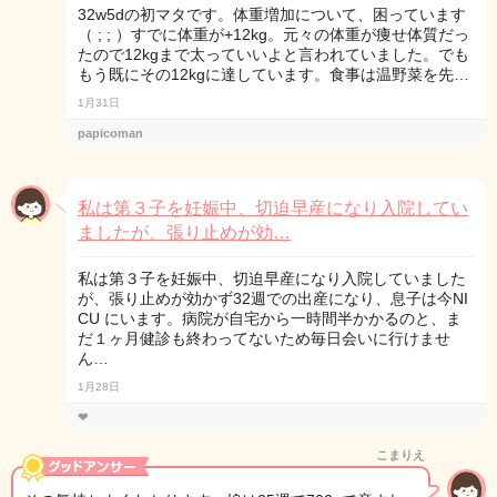
32w5dの初マタです。体重増加について、困っています
（ ; ; ）すでに体重が+12kg。元々の体重が痩せ体質だっ
たので12kgまで太っていいよと言われていました。でも
もう既にその12kgに達しています。食事は温野菜を先…
1月31日
papicoman
私は第３子を妊娠中、切迫早産になり入院してい
ましたが、張り止めが効…
私は第３子を妊娠中、切迫早産になり入院していました
が、張り止めが効かず32週での出産になり、息子は今NI
CU にいます。病院が自宅から一時間半かかるのと、ま
だ１ヶ月健診も終わってないため毎日会いに行けませ
ん…
1月28日
❤
こまりえ