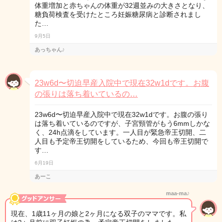
体重増加と赤ちゃんの体重が32週並みの大きさとなり、
糖負荷検査を受けたところ妊娠糖尿病と診断されまし
た…
9月5日
あっちゃん♪
23w6d〜切迫早産入院中で現在32w1dです。お腹
の張りは落ち着いているの…
23w6d〜切迫早産入院中で現在32w1dです。お腹の張り
は落ち着いているのですが、子宮頸管がもう6mmしかな
く、24h点滴をしています。一人目が緊急帝王切開、二
人目も予定帝王切開をしているため、今回も帝王切開で
す…
6月19日
あーこ
maa-ma♪
現在、1歳11ヶ月の娘と2ヶ月になる双子のママです。私