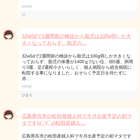
9月4日
♡
32w5dで2週間前の検診から胎児は100g弱しか大
きくなっておらず、胎児の…
32w5dで2週間前の検診から胎児は100g弱しか大きくな
っておらず、胎児の体重が1400ｇない位、頭5週、胴周
り3週、足2週程小さいらしく、個人病院から総合病院に
転院する事になりました。おそらく予定日を待たずに
赤…
8月5日
ひまり
広島県呉市の松田産婦人科で今月出産予定の初マ
タです(oﾟ∀ﾟo)松田産婦人…
広島県呉市の松田産婦人科で今月出産予定の初マタです