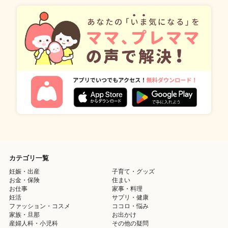
カテゴリ一覧
妊娠・出産
子育て・グッズ
お金・保険
住まい
お仕事
家事・料理
妊活
サプリ・健康
ファッション・コスメ
ココロ・悩み
家族・旦那
お出かけ
産婦人科・小児科
その他の疑問