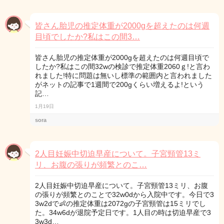
皆さん胎児の推定体重が2000gを超えたのは何週
目頃でしたか?私はこの間3…
皆さん胎児の推定体重が2000gを超えたのは何週目頃で
したか?私はこの間32wの検診で推定体重2060ｇ!と言わ
れました!特に問題は無いし標準の範囲内と言われました
がネットの記事で1週間で200gくらい増えるよ!という
記…
1月19日
sora
2人目妊娠中切迫早産について。子宮頸管13ミ
リ、お腹の張りが頻繁とのこ…
2人目妊娠中切迫早産について。子宮頸管13ミリ、お腹
の張りが頻繁とのことで32w0dから入院中です。今日で3
3w2dで👶の推定体重は2072gの子宮頸管は15ミリでし
た。34w6dが退院予定日です。1人目の時は切迫早産で3
3w3d…