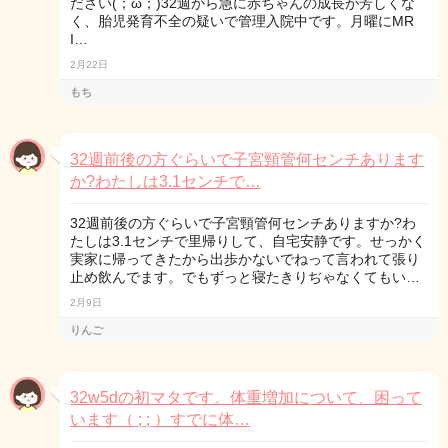
ださい(；ω；)32週から急に赤ちゃんの成長が芳しくな
く、胎児発育不全の疑いで管理入院中です。月曜にMR
I…
2月22日
もち
32週前後の方ぐらいで子宮頸管何センチあります
か?わたしは3.1センチで…
32週前後の方ぐらいで子宮頸管何センチありますか?わ
たしは3.1センチで里帰りして、自宅安静です。せっかく
実家に帰ってきたから出歩かないでねって言われて張り
止め飲んでます。でもずっと寝たきりぢゃなくてもい…
2月9日
りんご
32w5dの初マタです。体重増加について、困って
います（ ; ; ）すでに体…