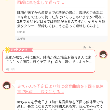
両親に車を出して送って…
陣痛が来てから産院までの移動の際に、義理のご両親に
車を出して送って貰った方はいらっしゃいますか?現在3
2週でまだ予定日までは時間があるのですが、そろそろ陣
痛タクシーに登録しておこうと思って連絡してみまし…
3月14日
あずり
あーみー
旦那が居ない時に破水、陣痛が来た場合お義母さんに来
てもらって病院に行く予定です!遠方に嫁いでしまった…
3月14日
赤ちゃんを予定日より前に発育曲線を下回る低体
重で出産し、長文になる…
赤ちゃんを予定日より前に発育曲線を下回る低体重で出
産し、長文になるのでお時間のある方、読んでやってく