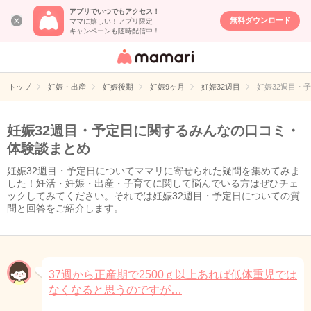
アプリでいつでもアクセス！
無料ダウンロード
ママに嬉しい！アプリ限定
キャンペーンも随時配信中！
女性専用匿名QA
アプリ・情報サ
トップ
妊娠・出産
妊娠後期
妊娠9ヶ月
妊娠32週目
妊娠32週目・
イト
妊娠32週目・予定日に関するみんなの口コミ・
体験談まとめ
妊娠32週目・予定日についてママリに寄せられた疑問を集めてみま
した！妊活・妊娠・出産・子育てに関して悩んでいる方はぜひチェ
ックしてみてください。それでは妊娠32週目・予定日についての質
問と回答をご紹介します。
37週から正産期で2500ｇ以上あれば低体重児では
なくなると思うのですが…