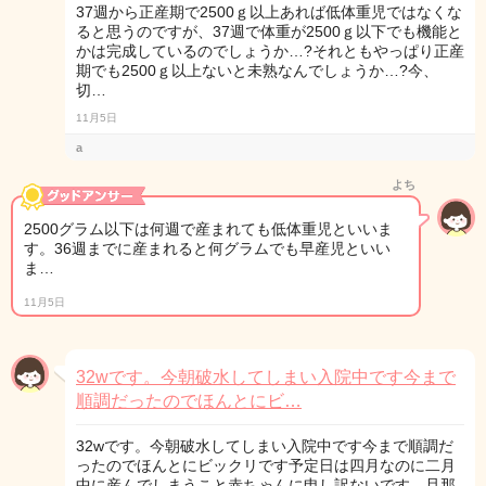
37週から正産期で2500ｇ以上あれば低体重児ではなくな
ると思うのですが、37週で体重が2500ｇ以下でも機能と
かは完成しているのでしょうか…?それともやっぱり正産
期でも2500ｇ以上ないと未熟なんでしょうか…?今、
切…
11月5日
a
よち
2500グラム以下は何週で産まれても低体重児といいま
す。36週までに産まれると何グラムでも早産児といい
ま…
11月5日
32wです。今朝破水してしまい入院中です今まで
順調だったのでほんとにビ…
32wです。今朝破水してしまい入院中です今まで順調だ
ったのでほんとにビックリです予定日は四月なのに二月
中に産んでしまうこと赤ちゃんに申し訳ないです。旦那