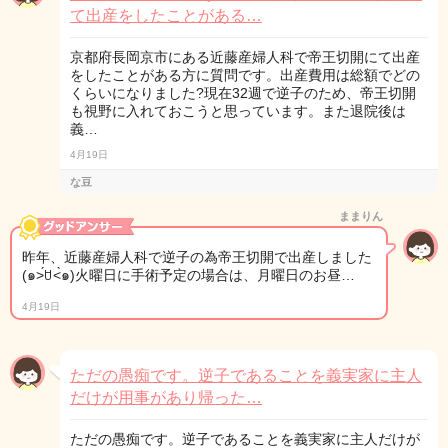
て出産をしたことがある…
京都府長岡京市にある近藤産婦人科で帝王切開にて出産
をしたことがある方に質問です。出産費用は総額でどの
くらいになりました?現在32週で逆子のため、帝王切開
も視野に入れておこうと思っています。また退院後は
義…
4月19日
な豆
ままりん
昨年、近藤産婦人科で逆子の為帝王切開で出産しました
(๑˃́ꇴ˂̀๑)火曜日に手術予定の場合は、月曜日のお昼…
4月19日
ただの愚痴です。逆子であることを義実家に主人
だけが用事があり帰った…
ただの愚痴です。逆子であることを義実家に主人だけが