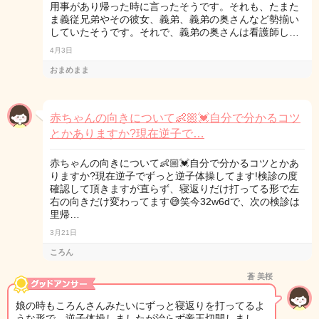
用事があり帰った時に言ったそうです。それも、たまた
ま義従兄弟やその彼女、義弟、義弟の奥さんなど勢揃い
していたそうです。それで、義弟の奥さんは看護師し…
4月3日
おまめまま
赤ちゃんの向きについて👶🏼💓自分で分かるコツ
とかありますか?現在逆子で…
赤ちゃんの向きについて👶🏼💓自分で分かるコツとかあ
りますか?現在逆子でずっと逆子体操してます!検診の度
確認して頂きますが直らず、寝返りだけ打ってる形で左
右の向きだけ変わってます😅笑今32w6dで、次の検診は
里帰…
3月21日
ころん
蒼 美桜
娘の時もころんさんみたいにずっと寝返りを打ってるよ
うな形で、逆子体操しましたが治らず帝王切開しまし…