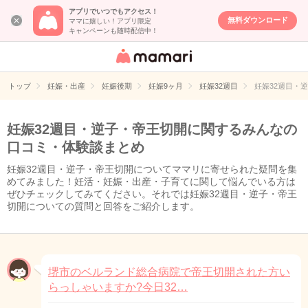
アプリでいつでもアクセス！
無料ダウンロード
ママに嬉しい！アプリ限定
キャンペーンも随時配信中！
女性専用匿名QA
アプリ・情報サ
トップ
妊娠・出産
妊娠後期
妊娠9ヶ月
妊娠32週目
妊娠32週目・
イト
妊娠32週目・逆子・帝王切開に関するみんなの
口コミ・体験談まとめ
妊娠32週目・逆子・帝王切開についてママリに寄せられた疑問を集
めてみました！妊活・妊娠・出産・子育てに関して悩んでいる方は
ぜひチェックしてみてください。それでは妊娠32週目・逆子・帝王
切開についての質問と回答をご紹介します。
堺市のベルランド総合病院で帝王切開された方い
らっしゃいますか?今日32…