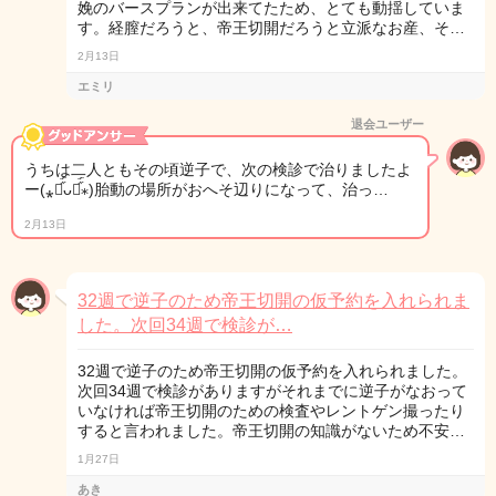
娩のバースプランが出来てたため、とても動揺していま
す。経膣だろうと、帝王切開だろうと立派なお産、そ…
2月13日
エミリ
退会ユーザー
うちは二人ともその頃逆子で、次の検診で治りましたよ
ー(⁎⚈᷀᷁ᴗ⚈᷀᷁⁎)胎動の場所がおへそ辺りになって、治っ…
2月13日
32週で逆子のため帝王切開の仮予約を入れられま
した。次回34週で検診が…
32週で逆子のため帝王切開の仮予約を入れられました。
次回34週で検診がありますがそれまでに逆子がなおって
いなければ帝王切開のための検査やレントゲン撮ったり
すると言われました。帝王切開の知識がないため不安…
1月27日
あき