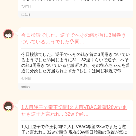
7月2日
ににす
今日検診でした。逆子でへその緒が首に3周巻き
ついているようでした💦同…
今日検診でした。逆子でへその緒が首に3周巻きついてい
るようでした💦同じように31、32週くらいで逆子、へそ
の緒3周巻きついていると診断され、その後赤ちゃんを普
通に分娩した方居られますか?もしくは同じ状況で帝…
4月4日
xxllxx
1人目逆子で帝王切開!２人目VBAC希望!28wでま
たも逆子と言われ…32wで頭…
1人目逆子で帝王切開!２人目VBAC希望!28wでまたも逆
子と言われ…32wで頭位!現在33w毎日胎動の位置が気に