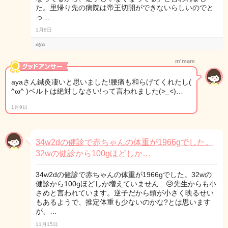
た。里帰り先の病院は帝王切開ができないらしいのでと
っ…
1月8日
aya
m'mam
ayaさん鍼灸凄いと思いました!腰痛も和らげてくれたし(
^ω^ )ベルトは絶対しなさい!って言われました(>_<)…
1月9日
34w2dの健診で赤ちゃんの体重が1966gでした。
32wの健診から100gほどしか…
34w2dの健診で赤ちゃんの体重が1966gでした。32wの
健診から100gほどしか増えていません…😥先生からも小
さめと言われています。逆子だから頭が小さく映るせい
もあるようで、推定体重も少ないのかな?とは思います
が、…
11月15日