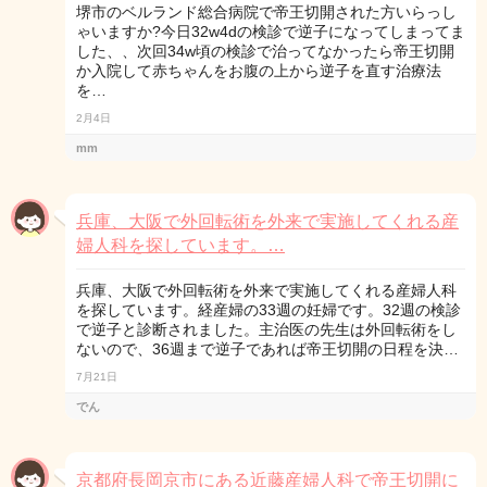
堺市のベルランド総合病院で帝王切開された方いらっし
ゃいますか?今日32w4dの検診で逆子になってしまってま
した、、次回34w頃の検診で治ってなかったら帝王切開
か入院して赤ちゃんをお腹の上から逆子を直す治療法
を…
2月4日
mm
兵庫、大阪で外回転術を外来で実施してくれる産
婦人科を探しています。…
兵庫、大阪で外回転術を外来で実施してくれる産婦人科
を探しています。経産婦の33週の妊婦です。32週の検診
で逆子と診断されました。主治医の先生は外回転術をし
ないので、36週まで逆子であれば帝王切開の日程を決…
7月21日
でん
京都府長岡京市にある近藤産婦人科で帝王切開に