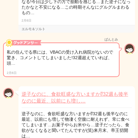
なる!今日は少し下の方で胎動を感じる…また逆子になっ
たかなと不安になる…この時期そんなにグルグルまわる
もの…
2月6日
エルモ＆ソルト
ばんとみ
私の住んでる県には、VBACの受け入れ病院がないので
驚き、コメントしてしまいました!32週超えていれば、
頭…
2月6日
逆子なのに、食欲旺盛な方いますか⁉32週も後半
なのに最近、以前にも増し…
逆子なのに、食欲旺盛な方いますか⁉32週も後半なのに
最近、以前にも増して物凄く空腹に耐えれず、常に食べ
てしまいます…お菓子やらお米やら…逆子だったら、食
欲がなくなると聞いてたんですが(笑)来月末、帝王切開
は…