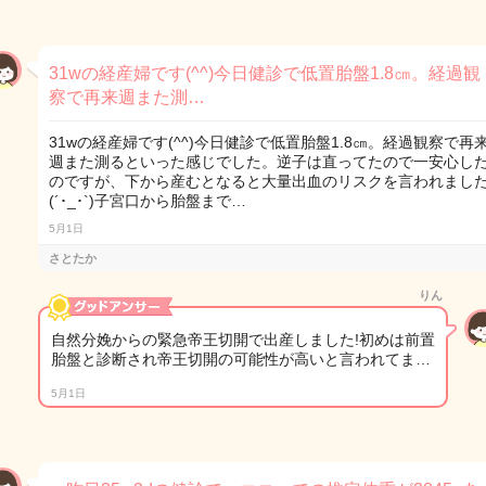
31wの経産婦です(^^)今日健診で低置胎盤1.8㎝。経過観
察で再来週また測…
31wの経産婦です(^^)今日健診で低置胎盤1.8㎝。経過観察で再
週また測るといった感じでした。逆子は直ってたので一安心し
のですが、下から産むとなると大量出血のリスクを言われまし
(´･_･`)子宮口から胎盤まで…
5月1日
さとたか
りん
自然分娩からの緊急帝王切開で出産しました!初めは前置
胎盤と診断され帝王切開の可能性が高いと言われてま…
5月1日