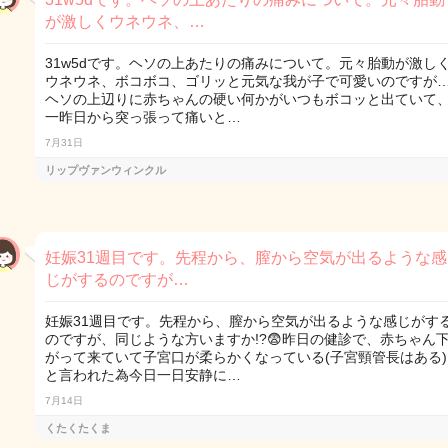
が激しくウネウネ、…
31w5dです。ヘソの上あたりの痛みについて。元々胎動が激し
ウネウネ、ボコボコ、ゴリッと元気な我が子で可愛いのですが
ヘソの上辺りに赤ちゃんの硬い何かがいつもボコッと出ていて
一昨日から突っ張って痛いと…
7月31日
リップヴァンウィンクル
妊娠31週目です。先程から、膣から空気が出るような感
じがするのですが…
妊娠31週目です。先程から、膣から空気が出るような感じがす
のですが、同じような方いますか!?😨昨日の健診で、赤ちゃん
がって来ていて子宮口が柔らかくなっている(子宮頸管長はある)
と言われた為今日一日安静に…
7月14日
くたくたくま