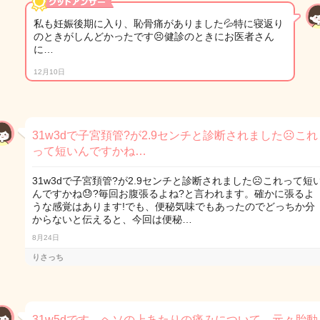
私も妊娠後期に入り、恥骨痛がありました💦特に寝返り
のときがしんどかったです😣健診のときにお医者さん
に…
12月10日
31w3dで子宮頚管?が2.9センチと診断されました☹️これ
って短いんですかね…
31w3dで子宮頚管?が2.9センチと診断されました☹️これって短
んですかね😓?毎回お腹張るよね?と言われます。確かに張るよ
うな感覚はあります!でも、便秘気味でもあったのでどっちか分
からないと伝えると、今回は便秘…
8月24日
りさっち
31w5dです。ヘソの上あたりの痛みについて。元々胎動