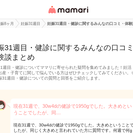
女性専用匿名QAアプ
リ・情報サイト
娠8ヶ月
妊娠31週目
妊娠31週目・健診に関するみんなの口コミ・体験
娠31週目・健診に関するみんなの口コ
験談まとめ
31週目・健診についてママリに寄せられた疑問を集めてみました！妊活
出産・子育てに関して悩んでいる方はぜひチェックしてみてください。
娠31週目・健診についての質問と回答をご紹介します。
現在31週で、30w4dの健診で1950gでした。大きめとい
うことでしたが、同…
現在31週で、30w4dの健診で1950gでした。大きめということ
したが、同じく大きめと言われていた方に質問です。何週で何g