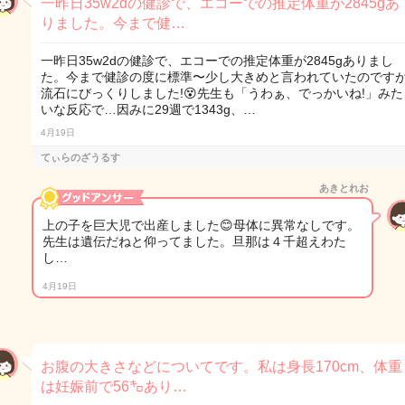
一昨日35w2dの健診で、エコーでの推定体重が2845gあ
りました。今まで健…
一昨日35w2dの健診で、エコーでの推定体重が2845gありまし
た。今まで健診の度に標準〜少し大きめと言われていたのです
流石にびっくりしました!😵先生も「うわぁ、でっかいね!」みた
いな反応で…因みに29週で1343g、…
4月19日
てぃらのざうるす
あきとれお
上の子を巨大児で出産しました😊母体に異常なしです。
先生は遺伝だねと仰ってました。旦那は４千超えわた
し…
4月19日
お腹の大きさなどについてです。私は身長170cm、体重
は妊娠前で56㌔あり…