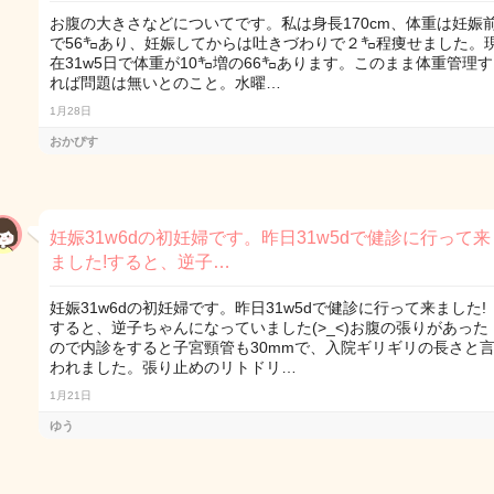
お腹の大きさなどについてです。私は身長170cm、体重は妊娠
で56㌔あり、妊娠してからは吐きづわりで２㌔程痩せました。
在31w5日で体重が10㌔増の66㌔あります。このまま体重管理す
れば問題は無いとのこと。水曜…
1月28日
おかぴす
妊娠31w6dの初妊婦です。昨日31w5dで健診に行って来
ました!すると、逆子…
妊娠31w6dの初妊婦です。昨日31w5dで健診に行って来ました!
すると、逆子ちゃんになっていました(>_<)お腹の張りがあった
ので内診をすると子宮頸管も30mmで、入院ギリギリの長さと
われました。張り止めのリトドリ…
1月21日
ゆう