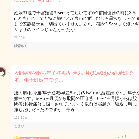
妊娠31週で子宮頸管3.5cmって短いですか?前回健診の時に3.5c
mと言われ、でも特に短いとか言われず、むしろ異常なし!って
じで安静指示も一切出ていません。あれ、確か3.5cmって短いギ
リギリのラインじゃなかったか…
3月30日
猫背さん
股間痛/恥骨痛/年子妊娠/早産8ヶ月(31w1d)の経産婦で
す。年子妊娠中です…
股間痛/恥骨痛/年子妊娠/早産8ヶ月(31w1d)の経産婦です。年子
娠中です。5〜6ヶ月頃から股間の圧迫感、6〜7ヶ月頃からは股
間痛(恥骨痛?)に悩まされています💧以前は寝起き・寝返り時に
痛むだけだったのですが、最近…
12月10日
ままり
ママリ