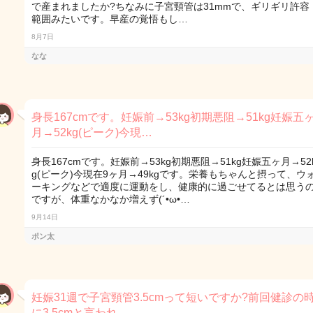
で産まれましたか?ちなみに子宮頸管は31mmで、ギリギリ許容
範囲みたいです。早産の覚悟もし…
8月7日
なな
身長167cmです。妊娠前→53kg初期悪阻→51kg妊娠五
月→52kg(ピーク)今現…
身長167cmです。妊娠前→53kg初期悪阻→51kg妊娠五ヶ月→52
g(ピーク)今現在9ヶ月→49kgです。栄養もちゃんと摂って、ウ
ーキングなどで適度に運動をし、健康的に過ごせてるとは思う
ですが、体重なかなか増えず(´•ω•…
9月14日
ポン太
妊娠31週で子宮頸管3.5cmって短いですか?前回健診の
に3.5cmと言われ、…