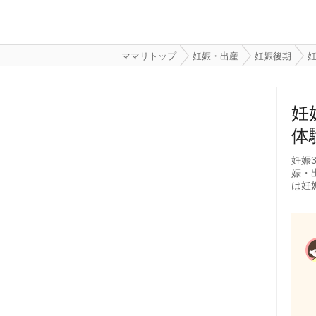
ママリトップ
妊娠・出産
妊娠後期
妊
妊
体
妊娠
娠・
は妊