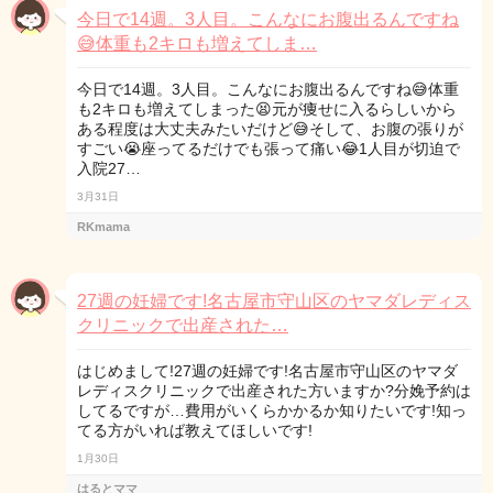
今日で14週。3人目。こんなにお腹出るんですね
😅体重も2キロも増えてしま…
今日で14週。3人目。こんなにお腹出るんですね😅体重
も2キロも増えてしまった😫元が痩せに入るらしいから
ある程度は大丈夫みたいだけど😅そして、お腹の張りが
すごい😭座ってるだけでも張って痛い😂1人目が切迫で
入院27…
3月31日
RKmama
27週の妊婦です!名古屋市守山区のヤマダレディス
クリニックで出産された…
はじめまして!27週の妊婦です!名古屋市守山区のヤマダ
レディスクリニックで出産された方いますか?分娩予約は
してるですが…費用がいくらかかるか知りたいです!知っ
てる方がいれば教えてほしいです!
1月30日
はるとママ