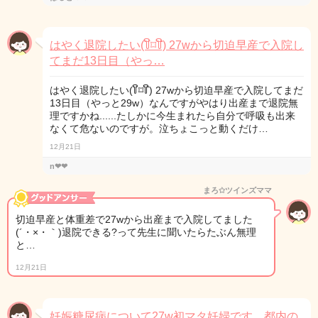
はやく退院したい(꒦ິ⌑꒦ີ) 27wから切迫早産で入院し
てまだ13日目（やっ…
はやく退院したい(꒦ິ⌑꒦ີ) 27wから切迫早産で入院してまだ
13日目（やっと29w）なんですがやはり出産まで退院無
理ですかね......たしかに今生まれたら自分で呼吸も出来
なくて危ないのですが。泣ちょこっと動くだけ…
12月21日
n❤︎❤︎
まろ✩ツインズママ
切迫早産と体重差で27wから出産まで入院してました
(´・×・｀)退院できる?って先生に聞いたらたぶん無理
と…
12月21日
妊娠糖尿病について27w初マタ妊婦です。都内の