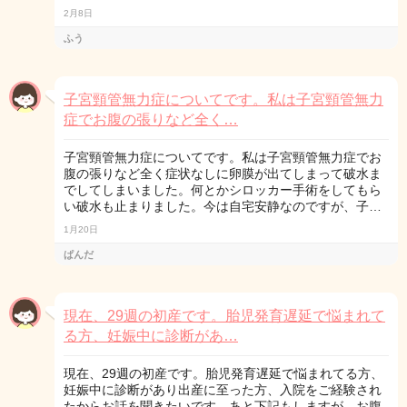
2月8日
ふう
子宮頸管無力症についてです。私は子宮頸管無力
症でお腹の張りなど全く…
子宮頸管無力症についてです。私は子宮頸管無力症でお
腹の張りなど全く症状なしに卵膜が出てしまって破水ま
でしてしまいました。何とかシロッカー手術をしてもら
い破水も止まりました。今は自宅安静なのですが、子…
1月20日
ぱんだ
現在、29週の初産です。胎児発育遅延で悩まれて
る方、妊娠中に診断があ…
現在、29週の初産です。胎児発育遅延で悩まれてる方、
妊娠中に診断があり出産に至った方、入院をご経験され
たからお話を聞きたいです。あと下記もしますが、お腹