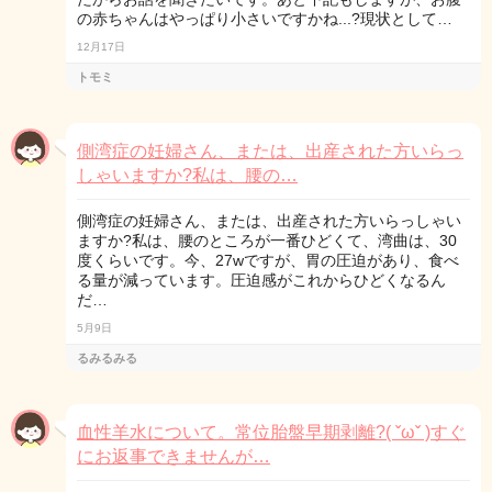
の赤ちゃんはやっぱり小さいですかね...?現状として…
12月17日
トモミ
側湾症の妊婦さん、または、出産された方いらっ
しゃいますか?私は、腰の…
側湾症の妊婦さん、または、出産された方いらっしゃい
ますか?私は、腰のところが一番ひどくて、湾曲は、30
度くらいです。今、27wですが、胃の圧迫があり、食べ
る量が減っています。圧迫感がこれからひどくなるん
だ…
5月9日
るみるみる
血性羊水について。常位胎盤早期剥離?( ˇωˇ )すぐ
にお返事できませんが…