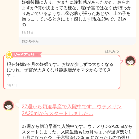
妊娠後期に入り、おまたに違和感があったかた、おられ
ますか?何か挟まってる様な、膣(子宮ではなく)がぽっか
りあいているような…😵お腹が張ったあとや、上の子を
抱っこしているときによく感じます!現在28wで、21w
の…
3月18日
おかちゃん
はちみつ
現在妊娠9ヶ月の妊婦です。お腹が少しずつ大きくなる
につれ、子宮が大きくなり静脈瘤がオマタからでてき
て…
3月18日
27週から切迫早産で入院中です。ウテメリン
2A20mlからスタートしました…
27週から切迫早産で入院中です。ウテメリン2A20mlから
スタートしました。入院生活も1カ月ちょいが過ぎ残り1
カ月になった今、子宮頸管は30mmになったものの張り