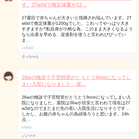
す。27w0dで推定体重が12…
27週目で赤ちゃんが大きいと指摘され悩んでいます。27
w0dで推定体重が1200gでした。これってやっぱり大き
すぎますか?私自身が小柄な為、このまま大きくなるよう
なら出産を早める、促進剤を使うと言われびびってい
ま…
11月3日
さっちゃん
26wの検診で子宮頸管がとうとう9mmになってし
まい入院になりました。退…
26wの検診で子宮頸管がとうとう9mmになってしまい入
院になりました。退院は36wが目安と言われて現在は27
w3dなのでまたまだ先の長い入院生活になりそうです...
しかし、お腹の赤ちゃんの為頑張ろうと思います。24h
点…
6月8日
ノノママ