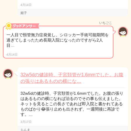
4月14日
姫子
いちごこ
一人目で頸管無力症発覚し、シロッカー手術可能期間を
過ぎてしまったため長期入院になったのですがら2人
目…
4月14日
32w5dの健診時、子宮頚管が1.6mmでした。お腹
の張りはあるものの横にな…
32w5dの健診時、子宮頚管が1.6mmでした。お腹の張り
はあるものの横になれば治るのでその事も伝えました。
ネットを見るとこの長さであれば即入院と書かれてある
ものばかり😂張り止めも出されず、一週間後に再診で
す。…
3月17日
らんま