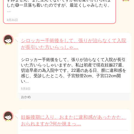
した😅一旦落ち着いたのですが、最近くしゃみしたり、
…
3月21日
シロッカー手術後をして、張りが治らなくて入院
が長引いた方いらっしゃ…
シロッカー手術後をして、張りが治らなくて入院が長引
いた方いらっしゃいますか。私は初産で現在妊娠27週、
切迫早産の為入院中です。22週のある日、膣に違和感を
感じ、受診したところ、子宮頸管2cm、子宮口2cm開
い…
5月3日
おかめ
妊娠後期に入り、おまたに違和感があったかた、
おられますか?何か挟まっ…