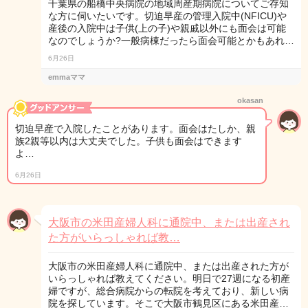
千葉県の船橋中央病院の地域周産期病院についてご存知
な方に伺いたいです。切迫早産の管理入院中(NFICU)や
産後の入院中は子供(上の子)や親戚以外にも面会は可能
なのでしょうか?一般病棟だったら面会可能とかもあれ…
6月26日
emmaママ
okasan
切迫早産で入院したことがあります。面会はたしか、親
族2親等以内は大丈夫でした。子供も面会はできます
よ…
6月26日
大阪市の米田産婦人科に通院中、または出産され
た方がいらっしゃれば教…
大阪市の米田産婦人科に通院中、または出産された方が
いらっしゃれば教えてください。明日で27週になる初産
婦ですが、総合病院からの転院を考えており、新しい病
院を探しています。そこで大阪市鶴見区にある米田産…