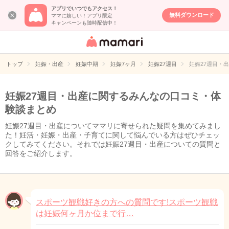
アプリでいつでもアクセス！
無料ダウンロード
ママに嬉しい！アプリ限定
キャンペーンも随時配信中！
女性専用匿名QA
アプリ・情報サ
トップ
妊娠・出産
妊娠中期
妊娠7ヶ月
妊娠27週目
妊娠27週目・
イト
妊娠27週目・出産に関するみんなの口コミ・体
験談まとめ
妊娠27週目・出産についてママリに寄せられた疑問を集めてみまし
た！妊活・妊娠・出産・子育てに関して悩んでいる方はぜひチェッ
クしてみてください。それでは妊娠27週目・出産についての質問と
回答をご紹介します。
スポーツ観戦好きの方への質問です!スポーツ観戦
は妊娠何ヶ月か位まで行…