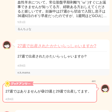
血性羊水について。常位胎盤早期剥離?( ˇωˇ )すぐにお返
事できませんが知ってる方、経験ある方おしえてくださ
ると嬉しいです。妊娠中は27週から切迫で入院し息子は
36週6日のギリ早産だったのですが、1週間ほどGCUに…
5月1日
るんちょな
27週で出産されたかたいらっしゃいますか?
27週で出産されたかたいらっしゃいますか?
4月6日
e.k.mama
arc
27週ではありませんが😅23週と29週で出産してます。
4月6日