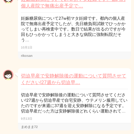
個人産院で無痛出産予定で…
妊娠糖尿病について27w初マタ妊婦です。都内の個人産
院で無痛出産予定でしたが、先日糖負荷試験でひっかか
ってしまい再検査中です。数日で結果が出るのですが今
回もひっかかってしまうと大きな病院に強制転院だそ
う…
10月1日
rikosan
切迫早産で安静解除後の運動について質問させて
ください!27週から切迫早…
切迫早産で安静解除後の運動について質問させてくださ
い!27週から切迫早産で自宅安静、ウテメリン服用してい
たのですが来週に37週を迎え安静解除になる予定です。
切迫早産だった方は安静解除後どれくらい運動されて…
9月13日
まめまま72