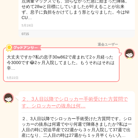
点滴量マックスでも、治らなかった急に始まった陣痛。
せめて28wと目標にしていましたが叶えることが出来
ず、息子に負担をかけてしまう形となりました。今はNI
CU…
5月19日
0715
退会ユーザー
大丈夫ですか?私の息子30w862で産まれて2ヶ月経った
今3000です😂2ヶ月入院してました。もうそれはそれは
辛…
5月22日
２、3人目以降でシロッカー手術受けた方質問で
す。シロッカーの抜糸は何…
２、3人目以降でシロッカー手術受けた方質問です。シロ
ッカーの抜糸は何週でやり何週で陣痛きましたか?私は一
人目の時に切迫早産で22週から３ヶ月入院して37週で出
産になり、二人目の時は27週から１ヶ月半くらい入…