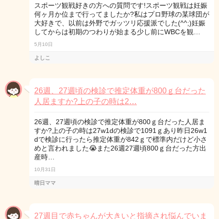
スポーツ観戦好きの方への質問です!スポーツ観戦は妊娠
何ヶ月か位まで行ってましたか?私はプロ野球の某球団が
大好きで、以前は外野でガッツリ応援派でした(^^;)妊娠
してからは初期のつわりが始まる少し前にWBCを観…
5月10日
よしこ
26週、27週頃の検診で推定体重が800ｇ台だった
人居ますか?上の子の時は2…
26週、27週頃の検診で推定体重が800ｇ台だった人居ま
すか?上の子の時は27w1dの検診で1091ｇあり昨日26w1
dで検診に行ったら推定体重が842ｇで標準内だけど小さ
めと言われました😭また26週27週頃800ｇ台だった方出
産時…
10月31日
晴日ママ
27週目で赤ちゃんが大きいと指摘され悩んでいま