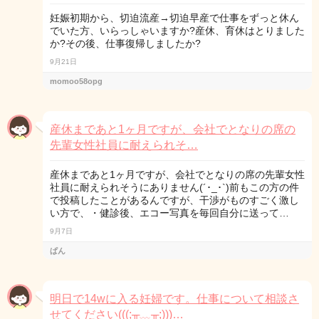
妊娠初期から、切迫流産→切迫早産で仕事をずっと休ん
でいた方、いらっしゃいますか?産休、育休はとりました
か?その後、仕事復帰しましたか?
9月21日
momoo58opg
産休まであと1ヶ月ですが、会社でとなりの席の
先輩女性社員に耐えられそ…
産休まであと1ヶ月ですが、会社でとなりの席の先輩女性
社員に耐えられそうにありません(´･_･`)前もこの方の件
で投稿したことがあるんですが、干渉がものすごく激し
い方で、・健診後、エコー写真を毎回自分に送って…
9月7日
ぱん
明日で14wに入る妊婦です。仕事について相談さ
せてください(((;╥﹏╥;)))…