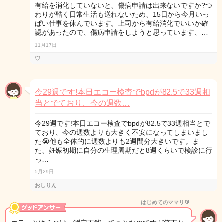
有給を消化していないと、傷病申請は出来ないですか?つ
わりが酷く日常生活も送れないため、15日から今月いっ
ぱい仕事を休んでいます。上司から有給消化でいいか確
認があったので、傷病申請をしようと思っています、…
11月17日
♡
今29週です!本日エコー検査でbpdが82.5で33週相
当とでており、今の週数…
今29週です!本日エコー検査でbpdが82.5で33週相当とで
ており、今の週数よりも大きく不安になってしまいまし
た😭他も全体的に週数よりも2週間分大きいです。ま
た、妊娠初期に自分の生理周期だと8週くらいで検診に行
っ…
5月29日
おしりん
はじめてのママリ🔰