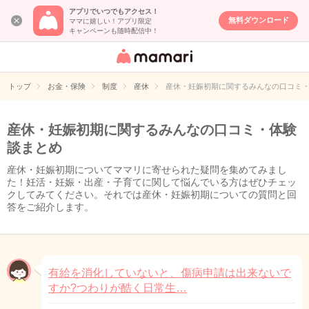
アプリでいつでもアクセス！
無料ダウンロード
ママに嬉しい！アプリ限定
キャンペーンも随時配信中！
女性専用匿名QA
アプリ・情報サ
トップ
お金・保険
制度
産休
産休・妊娠初期に関するみんなの口コミ
イト
産休・妊娠初期に関するみんなの口コミ・体験
談まとめ
産休・妊娠初期についてママリに寄せられた疑問を集めてみまし
た！妊活・妊娠・出産・子育てに関して悩んでいる方はぜひチェッ
クしてみてください。それでは産休・妊娠初期についての質問と回
答をご紹介します。
有給を消化していないと、傷病申請は出来ないで
すか?つわりが酷く日常生…