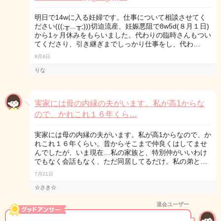
明日で14wに入る妊婦です。仕事について相談させてく
ださい(((;╥﹏╥;)))切迫流産、妊娠悪阻で8w5d(８月１日)
から1ヶ月休みをもらいました。代わりの臨時さんもつい
てくださり、引き継ぎまでしっかり仕事をし、代わ…
9月6日
りな
実家には母の内縁の夫がいます。私が高1からな
ので、かれこれ１６年くら…
実家には母の内縁の夫がいます。私が高1からなので、か
れこれ１６年くらい。昔からそこまで仲良くはしてませ
んでしたが、いま現在…私の家族と、特別仲がいいわけ
でもなく会話もなく、ただ同居してるだけ。私の弟と…
7月21日
☆さき☆
退会ユーザー