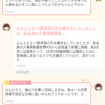
エラーとゆうのは、測定不能ってことなのですが笑下か
ら産めるかすごい気にしてたんですがちゃんと下から…
5月29日
えええええー!産休前の引き継ぎをしていました
が、私自身の人事異動通告…
えええええー!産休前の引き継ぎをしていましたが、私自
身の人事異動通告😳4月から全然違う部署に異動…私6月
末には産休だって、12月の妊娠初期には報告したのに。
育休後に戻るつもりで引き継ぎしてたけど、戻すつも
り…
3月16日
ゆずさぼ子
よーこ
なんだろう。無心で仕事に没頭しますね。私も一人目育
休後不安定な立場に追いやられてツラかったです。そ…
3月16日