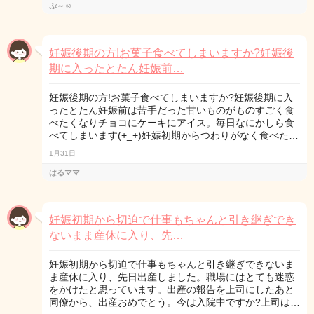
ぷ～☺
妊娠後期の方!お菓子食べてしまいますか?妊娠後
期に入ったとたん妊娠前…
妊娠後期の方!お菓子食べてしまいますか?妊娠後期に入
ったとたん妊娠前は苦手だった甘いものがものすごく食
べたくなりチョコにケーキにアイス。毎日なにかしら食
べてしまいます(+_+)妊娠初期からつわりがなく食べた…
1月31日
はるママ
妊娠初期から切迫で仕事もちゃんと引き継ぎでき
ないまま産休に入り、先…
妊娠初期から切迫で仕事もちゃんと引き継ぎできないま
ま産休に入り、先日出産しました。職場にはとても迷惑
をかけたと思っています。出産の報告を上司にしたあと
同僚から、出産おめでとう。今は入院中ですか?上司は…