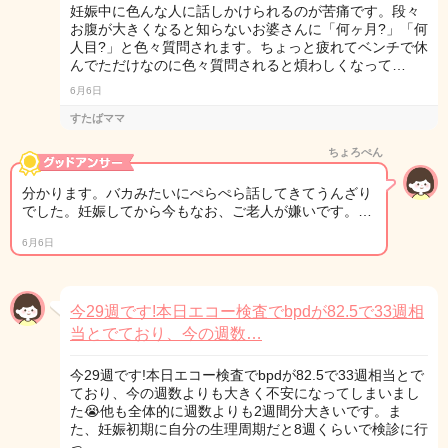
妊娠中に色んな人に話しかけられるのが苦痛です。段々
お腹が大きくなると知らないお婆さんに「何ヶ月?」「何
人目?」と色々質問されます。ちょっと疲れてベンチで休
んでただけなのに色々質問されると煩わしくなって…
6月6日
すたばママ
ちょろぺん
分かります。バカみたいにぺらぺら話してきてうんざり
でした。妊娠してから今もなお、ご老人が嫌いです。…
6月6日
今29週です!本日エコー検査でbpdが82.5で33週相
当とでており、今の週数…
今29週です!本日エコー検査でbpdが82.5で33週相当とで
ており、今の週数よりも大きく不安になってしまいまし
た😭他も全体的に週数よりも2週間分大きいです。ま
た、妊娠初期に自分の生理周期だと8週くらいで検診に行
っ…