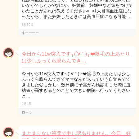
いかがでしたか?なにか、妊娠前、妊娠中など気をつけて
いたことがあれは教えてください>_<1人目高血圧症にな
ったから、また妊娠したときには高血圧症になる可能…
2月20日
すーーーー
今日から11w突入です┐(´∀｀)┌❤️陰毛の上あたり
は少しふっくら膨らんでき…
今日から11w突入です┐(´∀｀)┌❤️陰毛の上あたりは少し
ふっくら膨らんできてママなんだぁっていう自覚もでて
きました😊しかし…数日前に子宮がん検診をした際に血
糖値が高すぎるとのことで大きい病院へ行ってください
と…
2月8日
ローラ
まとまりない質問で申し訳ありません。今日、妊