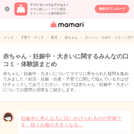
アプリでいつでもアクセス！
無料ダウンロード
ママに嬉しい！アプリ限定
キャンペーンも随時配信中！
女性専用匿名QA
アプリ・情報サ
トップ
子育て・グッズ
育児
赤ちゃん
赤ちゃん・妊娠中・大きいに関
イト
赤ちゃん・妊娠中・大きいに関するみんなの口
コミ・体験談まとめ
赤ちゃん・妊娠中・大きいについてママリに寄せられた疑問を集め
てみました！妊活・妊娠・出産・子育てに関して悩んでいる方はぜ
ひチェックしてみてください。それでは赤ちゃん・妊娠中・大きい
についての質問と回答をご紹介します。
妊娠中に色んな人に話しかけられるのが苦痛で
す。段々お腹が大きくなる…