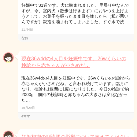
妊娠中で31週です。犬に噛まれました。里帰り中なんで
すが、今、室内犬（散歩は行きます）におやつを上げよ
うとして、お菓子を握ったまま目を離したら（私が悪い
んですが）親指を噛まれてしまいました。すぐ水で洗…
11月4日
なお
現在36w4dの4人目を妊娠中です。26wくらいの
検診から赤ちゃんが小さめだ…
現在36w4dの4人目を妊娠中です。26wくらいの検診から
赤ちゃんが小さめだね。と言われ続けています。臨月に
なり、検診も1週間に1度になりました。今日の検診で約
2000g…前回の検診時と赤ちゃんの大きさは変化なかっ
た…
10月29日
4ママ
妊娠初期の副流煙の影響について教えてください