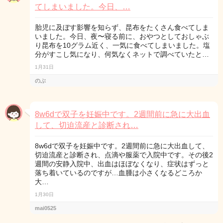
てしまいました。今日、…
胎児に及ぼす影響を知らず、昆布をたくさん食べてしま
いました。今日、夜〜寝る前に、おやつとしておしゃぶ
り昆布を10グラム近く、一気に食べてしまいました。塩
分がすこし気になり、何気なくネットで調べていたと…
1月31日
のぶ
8w6dで双子を妊娠中です。2週間前に急に大出血
して、切迫流産と診断され…
8w6dで双子を妊娠中です。2週間前に急に大出血して、
切迫流産と診断され、点滴や服薬で入院中です。その後2
週間の安静入院中、出血はほぼなくなり、症状はずっと
落ち着いているのですが…血腫は小さくなるどころか
大…
1月30日
mai0525