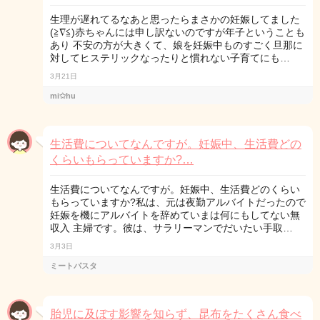
生理が遅れてるなあと思ったらまさかの妊娠してました
(≧∇≦)赤ちゃんには申し訳ないのですが年子ということも
あり 不安の方が大きくて、娘を妊娠中ものすごく旦那に
対してヒステリックなったりと慣れない子育てにも…
3月21日
mi✩hu
生活費についてなんですが。妊娠中、生活費どの
くらいもらっていますか?…
生活費についてなんですが。妊娠中、生活費どのくらい
もらっていますか?私は、元は夜勤アルバイトだったので
妊娠を機にアルバイトを辞めていまは何にもしてない無
収入 主婦です。彼は、サラリーマンでだいたい手取…
3月3日
ミートパスタ
胎児に及ぼす影響を知らず、昆布をたくさん食べ