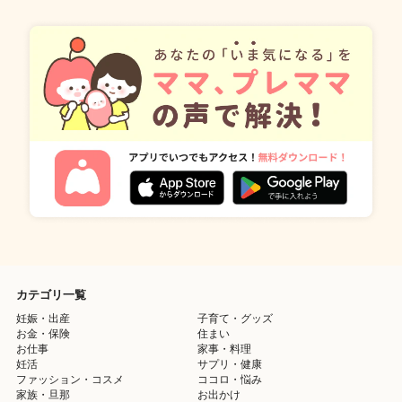
カテゴリ一覧
妊娠・出産
子育て・グッズ
お金・保険
住まい
お仕事
家事・料理
妊活
サプリ・健康
ファッション・コスメ
ココロ・悩み
家族・旦那
お出かけ