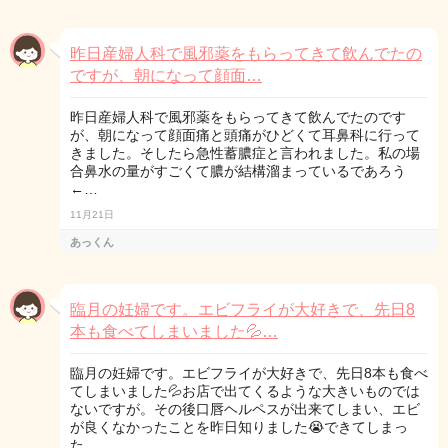
昨日産婦人科で風邪薬をもらってきて飲んでたの
ですが、朝になって顔面…
昨日産婦人科で風邪薬をもらってきて飲んでたのです
が、朝になって顔面痛と頭痛がひどくて耳鼻科に行って
きました。そしたら急性蓄膿症と言われました。私の場
合鼻水の量がすごくて膿が結構溜まっているであろう
←…
11月21日
あっくん
臨月の妊婦です。エビフライが大好きで、先日8
本も食べてしまいました💦…
臨月の妊婦です。エビフライが大好きで、先日8本も食べ
てしまいました💦お店で出てくるような大きいものでは
ないですが。その後口唇ヘルペスが出来てしまい、エビ
が良くなかったことを昨日知りました😭できてしまっ
た…