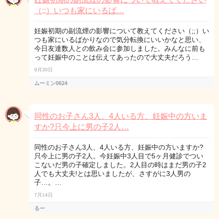
（;;）いつも家にいるば…
妊娠初期の副流煙の影響について教えてください（;;）い
つも家にいるばかりなので気分転換にいいかなと思い、
今日友達数人との飲み会に参加しました。みんなに前も
って妊娠中のことは伝えてあったので大丈夫だろう…
9月30日
ムーミン0624
同性のお子さん3人、4人いる方、妊娠中の方いま
すか?只今上に男の子2人…
同性のお子さん3人、4人いる方、妊娠中の方いますか?
只今上に男の子2人。今妊娠中3人目で5ヶ月健診でつい
こないだ男の子確定しました。2人目の時はまだ男の子2
人でも大丈夫!とは思いましたが、さすがに3人男の
子…。…
7月14日
るー