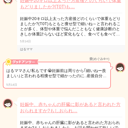
妊娠中20キロ以上太った方産後どのくらいで体重
もどりましたか?(T0T)も…
妊娠中20キロ以上太った方産後どのくらいで体重もどり
ましたか?(T0T)もともと痩せ型で細いね～と言われるこ
とが多く、体型や体重で悩んだこともなく健康診断のと
きしか体重計らないほど変化もなく、食べても食べて…
5月14日
はるママ
愛(めぐみ✡✧)
はるママさん!私もです😭妊娠前は周りから｢細いねー羨
ましい｣と言われる程痩せ型で細かったのに..産後自分…
5月14日
妊娠中、赤ちゃんの肝臓に影があると言われた方
おられますか?もしおられ…
妊娠中、赤ちゃんの肝臓に影があると言われた方おられ
ますか?もしおられましたら、お話を聞かせて欲しいで