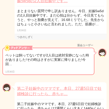
娠5w5dの2人目妊娠中です…
まとまりない質問で申し訳ありません。今日、妊娠5w5d
の2人目妊娠中です。まだ心拍は分からず、今日見てもら
うと、やっと胎嚢が見えて、16.68ミリでした。先生から
はちょっと小さいねと言われました。ただ、筋腫が…
1月30日
つきのしずく
退会ユーザー
ペットは飼ってないですが2人目は絶対安静になった時
がありました!その時はさすがに実家に帰りました!今
回…
1月30日
第二子妊娠中のママです。本日、27週5日目で妊
婦検診に行ったら、赤ちゃ…
第二子妊娠中のママです。本日、27週5日目で妊婦検診
に行ったら、赤ちゃんは2週間くらい大きく1440gくらい