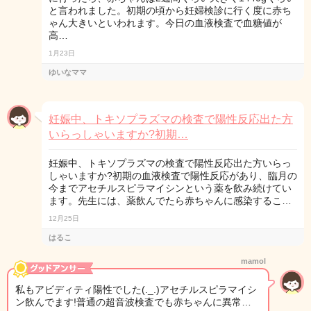
と言われました。初期の頃から妊婦検診に行く度に赤ち
ゃん大きいといわれます。今日の血液検査で血糖値が
高…
1月23日
ゆいなママ
妊娠中、トキソプラズマの検査で陽性反応出た方
いらっしゃいますか?初期…
妊娠中、トキソプラズマの検査で陽性反応出た方いらっ
しゃいますか?初期の血液検査で陽性反応があり、臨月の
今までアセチルスピラマイシンという薬を飲み続けてい
ます。先生には、薬飲んでたら赤ちゃんに感染するこ…
12月25日
はるこ
mamol
私もアビディティ陽性でした(._.)アセチルスピラマイシ
ン飲んでます!普通の超音波検査でも赤ちゃんに異常…