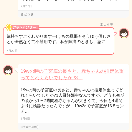
7月27日
さとうさ
ましゅや
気持ちすごくわかりますー!うちの旦那もそうゆう優しさ
とか全然なくて不器用です。私が陣痛のときも、急に…
7月27日
19wの時の子宮底の長さと、赤ちゃんの推定体重
ってどれくらいでしたか?3…
19wの時の子宮底の長さと、赤ちゃんの推定体重ってど
れくらいでしたか?3人目妊娠中なんですが、どうも初期
の頃から1〜2週間程赤ちゃんが大きくて、今日も4週間
ぶりに検診だったんですが、19w2dで子宮底が16.5セン
チ…
7月9日
srk☆mam:)