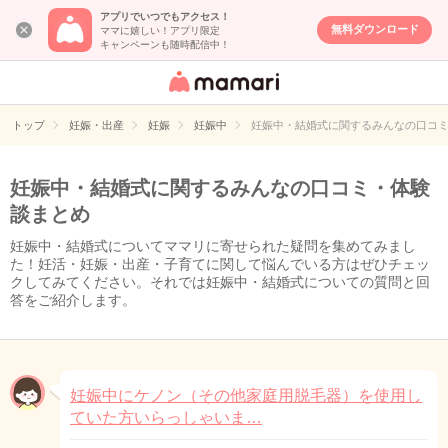
アプリでいつでもアクセス！
無料ダウンロード
ママに嬉しい！アプリ限定
キャンペーンも随時配信中！
女性専用匿名QA
アプリ・情報サ
トップ
妊娠・出産
妊娠
妊娠中
妊娠中・結婚式に関するみんなの口コ
イト
妊娠中・結婚式に関するみんなの口コミ・体験
談まとめ
妊娠中・結婚式についてママリに寄せられた疑問を集めてみまし
た！妊活・妊娠・出産・子育てに関して悩んでいる方はぜひチェッ
クしてみてください。それでは妊娠中・結婚式についての質問と回
答をご紹介します。
妊娠中にケノン（その他家庭用脱毛器）を使用し
ていた方いらっしゃいま…