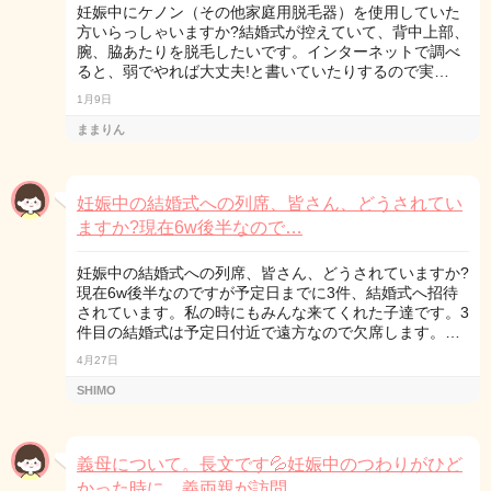
妊娠中にケノン（その他家庭用脱毛器）を使用していた
方いらっしゃいますか?結婚式が控えていて、背中上部、
腕、脇あたりを脱毛したいです。インターネットで調べ
ると、弱でやれば大丈夫!と書いていたりするので実…
1月9日
ままりん
妊娠中の結婚式への列席、皆さん、どうされてい
ますか?現在6w後半なので…
妊娠中の結婚式への列席、皆さん、どうされていますか?
現在6w後半なのですが予定日までに3件、結婚式へ招待
されています。私の時にもみんな来てくれた子達です。3
件目の結婚式は予定日付近で遠方なので欠席します。…
4月27日
SHIMO
義母について。長文です💦妊娠中のつわりがひど
かった時に、義両親が訪問…