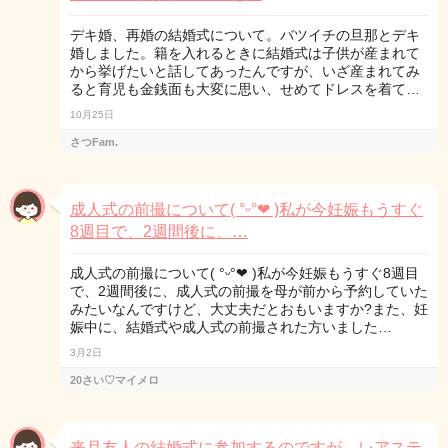
デキ婚、再婚の結婚式について。バツイチの旦那とデキ
婚しました。籍を入れるときに結婚式は子供が産まれて
から挙げたいと話してあったんですが、いざ産まれてみ
ると育児も金銭面も大変に思い、せめてドレスを着て…
10月25日
さつFam.
成人式の前撮について( °ᵕ°❤︎ )私が今妊娠もうすぐ
8週目で、2週間後に、…
成人式の前撮について( °ᵕ°❤︎ )私が今妊娠もうすぐ8週目
で、2週間後に、成人式の前撮を母が前から予約していた
みたいなんですけど、大丈夫だとおもいますか?また、妊
娠中に、結婚式や成人式の前撮された方いました…
3月2日
20さい♡マイメロ
来月友人の結婚式に参加するのですが、レアステ