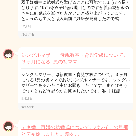
双子妊娠中に結婚式を挙げることは可能でしょうか?長く
なります(*ToT)今双子妊娠7週目なのですが義両親が今の
うちに結婚式を挙げた方がいいと盛り上がっています。
というのも主人とは入籍前に妊娠が発覚したので式…
12月6日
ひよこ🐤
シングルマザー、母親教室・育児学級について。
３ヶ月になる1児の初ママ…
シングルマザー、母親教室・育児学級について。３ヶ月
になる1児の初ママでありシングルマザーです。シングル
マザーであるかたに主にお聞きしたいです。またはそう
でなくともどう思うかお聞きしたいです。私は 妊娠…
8月18日
★hati★
デキ婚、再婚の結婚式について。バツイチの旦那
とデキ婚しました。籍を…