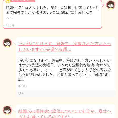
妊娠中17キロ太りました。笑9キロは勝手に落ちて6ヶ月
まで完母でしたが残りの8キロは微動だにしませんで
し…
4月1日
汚い話になります。妊娠中、浣腸された方いらっ
しゃいますか?先週の火曜…
汚い話になります。妊娠中、浣腸された方いらっしゃい
ますか?先週の火曜日、いきなり定期的な腹痛(痛すぎて
歩くのも辛い、ぅー……と声が出てしまうほどの痛みで
した)に襲われました。お腹も張ってないし、病院に電
話…
3月8日
ゆぅ
結婚式の招待状の返信についてです◎今、返信ハ
ガキを書いているのですが…