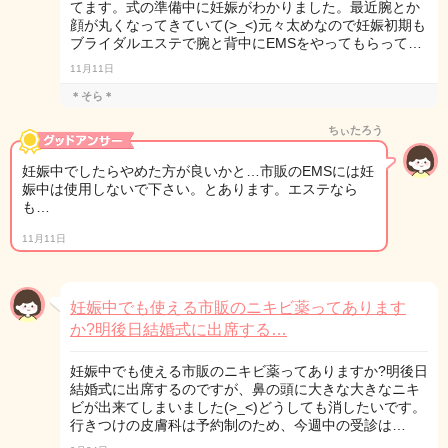
てます。式の準備中に妊娠がわかりました。最近腕とか
顔が丸くなってきていて(>_<)元々太めなので妊娠初期も
ブライダルエステで腕と背中にEMSをやってもらって…
11月11日
＊そら＊
ちぃたろう
妊娠中でしたらやめた方が良いかと…市販のEMSには妊
娠中は使用しないで下さい。とあります。エステなら
も…
11月11日
妊娠中でも使える市販のニキビ薬ってあります
か?明後日結婚式に出席する…
妊娠中でも使える市販のニキビ薬ってありますか?明後日
結婚式に出席するのですが、鼻の頭に大きな大きなニキ
ビが出来てしまいました(>_<)どうしても消したいです。
行きつけの皮膚科は予約制のため、今週中の受診は…