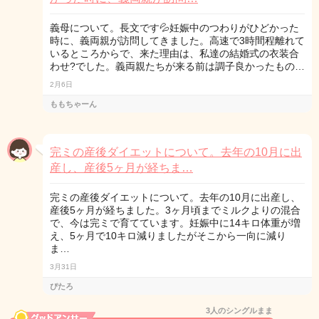
義母について。長文です💦妊娠中のつわりがひどかった
時に、義両親が訪問してきました。高速で3時間程離れて
いるところからで、来た理由は、私達の結婚式の衣装合
わせ?でした。義両親たちが来る前は調子良かったもの…
2月6日
ももちゃーん
完ミの産後ダイエットについて。去年の10月に出
産し、産後5ヶ月が経ちま…
完ミの産後ダイエットについて。去年の10月に出産し、
産後5ヶ月が経ちました。3ヶ月頃までミルクよりの混合
で、今は完ミで育てています。妊娠中に14キロ体重が増
え、5ヶ月で10キロ減りましたがそこから一向に減り
ま…
3月31日
ぴたろ
3人のシングルまま