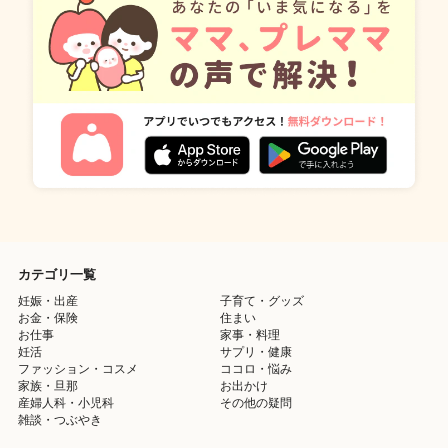
カテゴリ一覧
妊娠・出産
子育て・グッズ
お金・保険
住まい
お仕事
家事・料理
妊活
サプリ・健康
ファッション・コスメ
ココロ・悩み
家族・旦那
お出かけ
産婦人科・小児科
その他の疑問
雑談・つぶやき