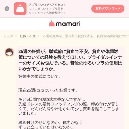
アプリでいつでもアクセス！
無料ダウンロード
ママに嬉しい！アプリ限定
キャンペーンも随時配信中！
女性専用匿名QA
アプリ・情報サ
トップ
妊娠・出産
25週の妊婦が、挙式前に貧血で不安。貧血や体調対策につ
イト
25週の妊婦が、挙式前に貧血で不安。貧血や体調対
策についての経験を教えてほしい。ブライダルインナ
ーのサイズも悩んでいる。普段のゆるいブラの使用は
いかがでしょうか。
妊娠中の挙式について。
現在25週にははいった妊婦です。
あと5日間で結婚式本番なんですが…
先週ドレスの最終フィッティングの際、締め付けが苦し
くて、だんだん冷や汗をかいて少し貧血を起こしてしま
いました。
締め付けのせいなのか、体力がなく
ずっと立っていたせいなのか…