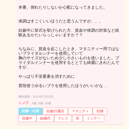
本番、倒れたりしないか心配になってきました。
体調はすごくいいほうだと思うんですが、、、
妊娠中に挙式を挙げられた方、貧血や体調の対策など経
験あるかたいらっしゃいますか？？
ちなみに、貧血を起こしたとき、マタニティー用ではな
いブライダルンナーを使用していて
胸のサイズがないため少し小さいものを使いました。ブ
ライダルインナーを使用するととても綺麗にきれたんで
すが…
やっぱり不安要素を消すために
普段使うゆるいブラを使用したほうがいいかな…
最終更新：2015年7月15日
トメ子
6歳, 8歳, 10歳
妊娠・出産
妊娠25週目
マタニティ
妊婦
妊娠中
結婚式
ドレス
体
インナー