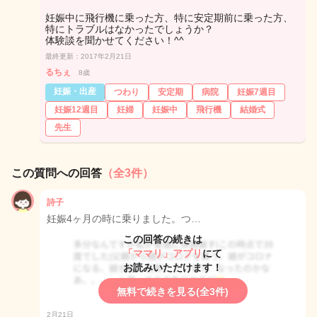
妊娠中に飛行機に乗った方、特に安定期前に乗った方、
特にトラブルはなかったでしょうか？
体験談を聞かせてください！^^
最終更新：2017年2月21日
るちぇ
8歳
妊娠・出産
つわり
安定期
病院
妊娠7週目
妊娠12週目
妊婦
妊娠中
飛行機
結婚式
先生
この質問への回答
（全3件）
詩子
妊娠4ヶ月の時に乗りました。つ…
この回答の続きは
「ママリ」アプリ
にて
お読みいただけます！
無料で続きを見る(全3件)
2月21日