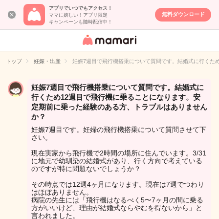
アプリでいつでもアクセス！
無料ダウンロード
ママに嬉しい！アプリ限定
キャンペーンも随時配信中！
女性専用匿名QA
アプリ・情報サ
トップ
妊娠・出産
妊娠7週目で飛行機搭乗について質問です。結婚式に行くた
イト
妊娠7週目で飛行機搭乗について質問です。結婚式に
行くため12週目で飛行機に乗ることになります。安
定期前に乗った経験のある方、トラブルはありません
か？
妊娠7週目です。妊婦の飛行機搭乗について質問させて下
さい。
現在実家から飛行機で2時間の場所に住んでいます。3/31
に地元で幼馴染の結婚式があり、行く方向で考えている
のですが特に問題ないでしょうか？
その時点では12週4ヶ月になります。現在は7週でつわり
はほぼありません。
病院の先生には「飛行機はなるべく5〜7ヶ月の間に乗る
方がいいけど、理由が結婚式ならやむを得ないから」と
言われました。