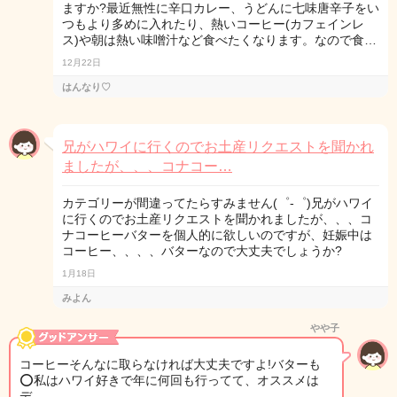
ますか?最近無性に辛口カレー、うどんに七味唐辛子をい
つもより多めに入れたり、熱いコーヒー(カフェインレ
ス)や朝は熱い味噌汁など食べたくなります。なので食…
12月22日
はんなり♡
兄がハワイに行くのでお土産リクエストを聞かれ
ましたが、、、コナコー…
カテゴリーが間違ってたらすみません(゜-゜)兄がハワイ
に行くのでお土産リクエストを聞かれましたが、、、コ
ナコーヒーバターを個人的に欲しいのですが、妊娠中は
コーヒー、、、、バターなので大丈夫でしょうか?
1月18日
みよん
やや子
コーヒーそんなに取らなければ大丈夫ですよ!バターも
⭕️私はハワイ好きで年に何回も行ってて、オススメは
デ…