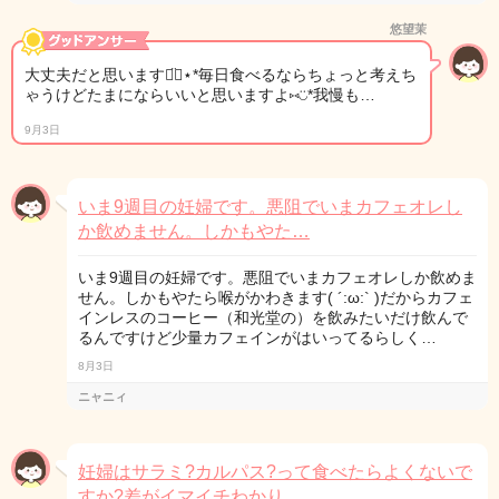
悠望茉
大丈夫だと思います◡̈⃝︎⋆︎*毎日食べるならちょっと考えち
ゃうけどたまにならいいと思いますよ⑅︎◡̈︎*我慢も…
9月3日
いま9週目の妊婦です。悪阻でいまカフェオレし
か飲めません。しかもやた…
いま9週目の妊婦です。悪阻でいまカフェオレしか飲めま
せん。しかもやたら喉がかわきます( ´:ω:` )だからカフェ
インレスのコーヒー（和光堂の）を飲みたいだけ飲んで
るんですけど少量カフェインがはいってるらしく…
8月3日
ニャニィ
妊婦はサラミ?カルパス?って食べたらよくないで
すか?差がイマイチわかり…