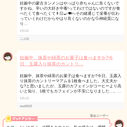
妊娠中の蒙古タンメンはやっぱり赤ちゃんに良くないで
すかね、辛いの大好き中毒!ってわけではないのですが食
べたくて食べたくて👨🏻‍🍳🍽へその緒通じて栄養が伝わ
っていくわけだからやはり良くないのかな💦神経質にな
り…
4月2日
こぶお
妊娠中、抹茶や緑茶のお菓子は食べますか?今
日、玉露入り抹茶のカントリ…
妊娠中、抹茶や緑茶のお菓子は食べますか?今日、玉露入
り抹茶のカントリーマアムを1枚食べました。大丈夫か
な?と思いましたが、玉露のカフェインがコーヒーより高
いと知り、1枚でもカフェインが不安になりました…。…
5月1日
mai0525
退会ユーザー