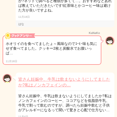
か?ネットで調べると種類が多くて…。おすすめなどあれ
ば教えていただきたいです!紅茶味とかコーヒー味は避け
た方が良いですよね。
11月18日
はな
KaNaKo
ホオリイのを食べてましたょ～風味なのでｺｰﾋｰ味も気に
せず食べてました。クッキー2枚と炭酸水でお腹いっ
ぱ…
11月18日
皆さん妊娠中、牛乳は飲まないようにしてました
か?私はノンカフェインの…
皆さん妊娠中、牛乳は飲まないようにしてましたか?私は
ノンカフェインのコーヒー、ココアなどを低脂肪牛乳、
牛乳で割って飲むのですが、調べたら妊娠中飲むと子供
がアレルギーになるって聞いて驚きと心配で仕方ない…
11月4日