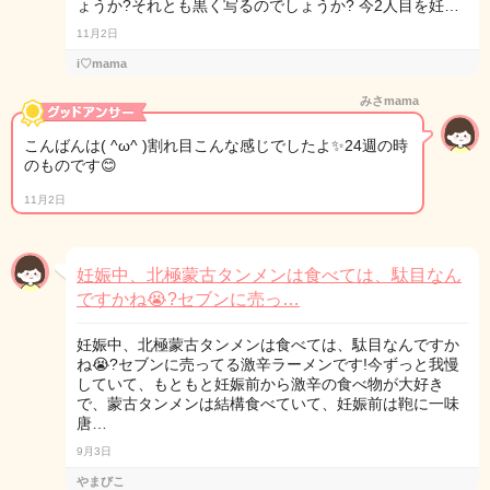
ょうか?それとも黒く写るのでしょうか? 今2人目を妊…
11月2日
i♡mama
みさmama
こんばんは( ^ω^ )割れ目こんな感じでしたよ✨24週の時
のものです😊
11月2日
妊娠中、北極蒙古タンメンは食べては、駄目なん
ですかね😭?セブンに売っ…
妊娠中、北極蒙古タンメンは食べては、駄目なんですか
ね😭?セブンに売ってる激辛ラーメンです!今ずっと我慢
していて、もともと妊娠前から激辛の食べ物が大好き
で、蒙古タンメンは結構食べていて、妊娠前は鞄に一味
唐…
9月3日
やまびこ