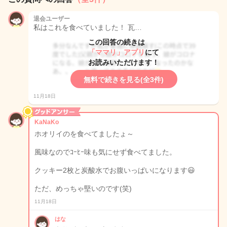
退会ユーザー
私はこれを食べていました！ 瓦…
この回答の続きは
「ママリ」アプリ
にて
お読みいただけます！
無料で続きを見る(全3件)
11月18日
KaNaKo
ホオリイのを食べてましたょ～
風味なのでｺｰﾋｰ味も気にせず食べてました。
クッキー2枚と炭酸水でお腹いっぱいになります😃
ただ、めっちゃ堅いのです(笑)
11月18日
はな