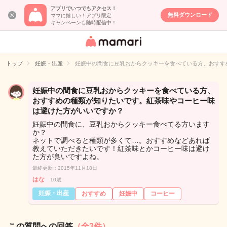
アプリでいつでもアクセス！
無料ダウンロード
ママに嬉しい！アプリ限定
キャンペーンも随時配信中！
女性専用匿名QA
アプリ・情報サ
トップ
妊娠・出産
妊娠中の間食に豆乳おからクッキーを食べている方、おすす
イト
妊娠中の間食に豆乳おからクッキーを食べている方、
おすすめの種類が知りたいです。紅茶味やコーヒー味
は避けた方がいいですか？
妊娠中の間食に、豆乳おからクッキー食べてる方います
か？
ネットで調べると種類が多くて…。おすすめなどあれば
教えていただきたいです！紅茶味とかコーヒー味は避け
た方が良いですよね。
最終更新：2015年11月18日
はな
10歳
妊娠・出産
おすすめ
妊娠中
コーヒー
この質問への回答
（全3件）