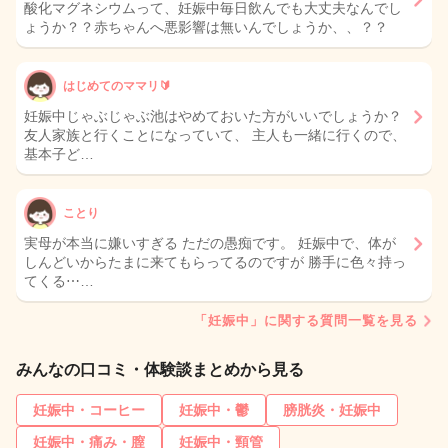
酸化マグネシウムって、妊娠中毎日飲んでも大丈夫なんでし
ょうか？？赤ちゃんへ悪影響は無いんでしょうか、、？？
はじめてのママリ🔰
妊娠中じゃぶじゃぶ池はやめておいた方がいいでしょうか？
友人家族と行くことになっていて、 主人も一緒に行くので、
基本子ど…
ことり
実母が本当に嫌いすぎる ただの愚痴です。 妊娠中で、体が
しんどいからたまに来てもらってるのですが 勝手に色々持っ
てくる⋯…
「妊娠中」に関する質問一覧を見る
みんなの口コミ・体験談まとめから見る
妊娠中・コーヒー
妊娠中・鬱
膀胱炎・妊娠中
妊娠中・痛み・膣
妊娠中・頸管