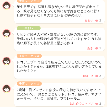
子育て・グッズ
年中男児です ◎落ち着きがない 常に場所問わず走って
る、親が見えなくなっても気にせず好きなところに行く
し探す様子もなくその場にいる ◎声のボリ…
ままり
2
住まい
リビング続きの和室・部屋がないお家の方に質問です。
子供のおもちゃ収納や場所はどうしていますか？ うちは
暗い廊下が長くて各部屋に繋がる作り…
あき
1
子育て・グッズ
レゴデュプロ で自分で組み立てたりしだしたのはいつで
したか？？✨また、2歳前半頃はどんな使い方をしていま
したか？？✨
koa__z
2
子育て・グッズ
2歳誕生日プレゼント🎂 女の子なら何が良いですか？ 上
に兄がいて、 おままごとセット、レゴ、積み木、マグフ
ォーマー、滑り台、三輪車、プラレール…
はじめてのママリ
2