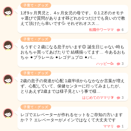
子育て・グッズ
1才9ヶ月男児と、4ヶ月女児の母です。 0.1.2才のオモチ
ャ選びで質問があります🧸どれか1つだけでも良いので教
えて頂けたら幸いです💦 それぞれオスス…
転職中ワーママ
6
子育て・グッズ
もうすぐ２歳になる息子がいます😊 誕生日じゃない時も
おもちゃ買ってあげたりで 結構揃ってます… 今あるおも
ちゃ ⚫︎プラレール ⚫︎レゴデュプロ ⚫︎パ…
ハッピー🥳
3
子育て・グッズ
2歳の息子の発達が心配 1歳半頃からなかなか言葉が増え
ず、心配していて、保健センターに行ってみましたが、
とりあえず2歳までは様子見という事で様…
はじめてのママリ🔰
3
子育て・グッズ
レゴでエレベーターが作れるセットをご存知の方います
か？？ エレベーターがメインではなくて大丈夫です
ママリ
1