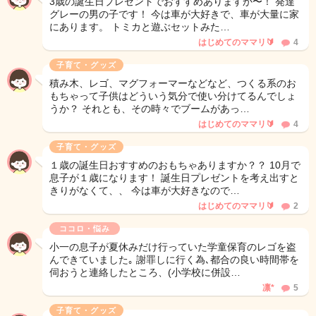
3歳の誕生日プレゼントでおすすめありますか〜！ 発達
グレーの男の子です！ 今は車が大好きで、車が大量に家
にあります。 トミカと遊ぶセットみた…
はじめてのママリ🔰
4
子育て・グッズ
積み木、レゴ、マグフォーマーなどなど、つくる系のお
もちゃって子供はどういう気分で使い分けてるんでしょ
うか？ それとも、その時々でブームがあっ…
はじめてのママリ🔰
4
子育て・グッズ
１歳の誕生日おすすめのおもちゃありますか？？ 10月で
息子が１歳になります！ 誕生日プレゼントを考え出すと
きりがなくて、、 今は車が大好きなので…
はじめてのママリ🔰
2
ココロ・悩み
小一の息子が夏休みだけ行っていた学童保育のレゴを盗
んできていました｡ 謝罪しに行く為､都合の良い時間帯を
伺おうと連絡したところ、(小学校に併設…
凛*
5
子育て・グッズ