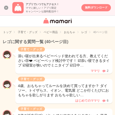
アプリでいつでもアクセス！
無料ダウンロード
ママに嬉しい！アプリ限定
キャンペーンも随時配信中！
女性専用匿名QA
アプリ・情報サ
トップ
子育て・グッズ
ベビー用品
おもちゃ
レゴ
40ページ目
イト
レゴに関する質問一覧
(40ページ目)
子育て・グッズ
添い寝が出来るベビーベッド使われてる方、教えてくだ
さい😢❤️ ベビーベッド検討中です！ ☑️添い寝できるタイ
プ ☑️寝室が狭いのでミニタイプ ☑️日中…
ママリ
2
子育て・グッズ
4歳、おもちゃってルールを決めて買ってますか？ ダイ
ソー、トイザらス、イオン、電気屋 どこか行くたびにお
もちゃを欲しがります おもちゃ欲しい…
はじめてのママリ
6
子育て・グッズ