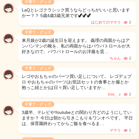
子育て・グッズ
LaQとレゴクラシック買うならどっちがいいと思います
かー？？ 5歳4歳3歳兄弟です🦖🦖🦖
はじめてのママリ
2
子育て・グッズ
来月娘が2歳の誕生日を迎えます。 義理の両親からはア
ンパンマンの靴を、私の両親からはパウパトロールが大
好きなので、パウパトロールのお洋服を貰…
ちゃん
2
子育て・グッズ
レゴやおもちゃのパーツ買い足しについて。 レゴデュプ
ロ やおもちゃのパーツ(お世話セットの食事とか服とか
抱っこ紐とか)は日々買い足していますか…
koa__z
2
子育て・グッズ
3歳半、テレビやYoutubeとの関わり方どのようにしてい
ますか？ 今日は朝から引きこもり＆ワンオペです。 平日
は、保育園終わってからご飯を食べるま…
ママリ
1