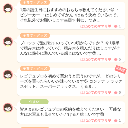
子育て・グッズ
1歳の誕生日におすすめのおもちゃ教えてください😊 ・
ビジーカー ・はじめてずかん ↑はもう決めているので、
それ以外でお願いします🙏🏻✨ 特に、つみ…
はじめてのママリ🔰
1
子育て・グッズ
ブロックで遊び出すのっていつ頃からですか？ 今1歳半
で積み木は持っていて、積み木を積んだりはしますがそ
んなに熱心に遊んでいる感じはないです🥹 …
はじめてのママリ🔰
5
未回答
子育て・グッズ
レゴデュプロを初めて買おうと思うのですが、 どのシリ
ーズを買ったらいいか迷っています💦 コンテナ デラック
スセット、スーパーデラックス、くるま…
はじめてのママリ🔰
0
住まい
皆さまのレゴデュプロの収納を教えてください！ 可能な
方はお写真も見せていただけると嬉しいです🙆
はじめてのママリ🔰
1