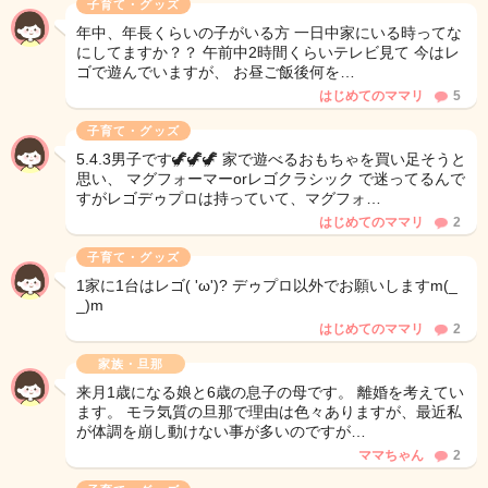
子育て・グッズ
年中、年長くらいの子がいる方 一日中家にいる時ってな
にしてますか？？ 午前中2時間くらいテレビ見て 今はレ
ゴで遊んでいますが、 お昼ご飯後何を…
はじめてのママリ
5
子育て・グッズ
5.4.3男子です🦖🦖🦖 家で遊べるおもちゃを買い足そうと
思い、 マグフォーマーorレゴクラシック で迷ってるんで
すがレゴデゥプロは持っていて、マグフォ…
はじめてのママリ
2
子育て・グッズ
1家に1台はレゴ( 'ω')? デゥプロ以外でお願いしますm(_
_)m
はじめてのママリ
2
家族・旦那
来月1歳になる娘と6歳の息子の母です。 離婚を考えてい
ます。 モラ気質の旦那で理由は色々ありますが、最近私
が体調を崩し動けない事が多いのですが…
ママちゃん
2