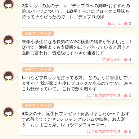
2歳くらいの女の子、レゴデュプロへの興味•おすすめの
追加パーツについて。 1歳半くらいにブロックに興味を
持ってそうだったので、レゴデュプロの緑…
koa__z
2
子育て・グッズ
来年小学生になる長男のWISC検査の結果が出ました。 I
Q74で、通級よりも支援級のほうが合っていると思うと
医師に言われ、普通級にすべきか通級にす…
ごまちゃん
4
子育て・グッズ
レゴなどブロックを持ってる方、 どのように管理してい
ますか？ 我が家にも少しブロックがあるのですが、 あち
こち転がっていて、 これで数を増やす…
はじめてのママリ🔰
1
子育て・グッズ
4歳女の子、誕生日プレゼント何あげましたか〜？ おす
すめ教えてください♪ ジャングルジムや鉄棒、お人形
系、おままごと系、レゴやマグフォーマー、…
はじめてのママリ🔰
5