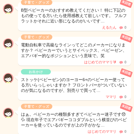
未回答
子育て・グッズ
B型ベビーカーのおすすめ教えてください！ 特に下記の
もの使ってる方いたら使用感教えて欲しいです。 フルフ
ラットかそれに近い形になるのがいいです…
えるたん
0
未回答
子育て・グッズ
電動自転車で高級なラインってどこのメーカーになりま
すか？ ベビーカーでいうとサイベックス、ベビーゼン、
エアバギー的なポジションという意味で。笑
はじめてのママリ🔰
0
未回答
お出かけ
ストッケ(ベビーゼン)のヨーヨー6+のベビーカー使って
る方いらっしゃいますか？ フロントバーがついていない
のが気になるのですが、別売りで買って…
ママリ
0
未回答
子育て・グッズ
はぁ。ベビーカーの種類多すぎてベビーカー迷子です😞
💦 現在年子でエアバギーココダブルという横並びのベビ
ーカーを使っているのですが上の子がかな…
はじめてのママリ
0