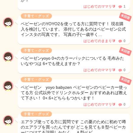
か？
はじめてのママリ🔰
1
未回答
子育て・グッズ
ベビーゼンのYOYO2を使ってる方に質問です！ 現在購
入を検討しています。 添付してあるのはベビーゼン公式
インスタの写真です。 写真の子(一歳半く…
はじめてのままり🔰
0
未回答
子育て・グッズ
ベビーゼンyoyo 0+のカラーパックについてる 毛布みた
いなやつは 6+でも使えますか？
はじめてのママリ🔰
0
未回答
子育て・グッズ
ベビーゼン yoyo babyzen ベビーゼンのベビーカー使っ
てる方 公式以外でドリンクホルダー おすすめあれば教え
て下さい！ 0+.6+どちらもつかいます！
はじめてのママリ🔰
0
子育て・グッズ
エアラブ使ってる方に質問です この夏のために初めて噂
のエアラブを買ったんですが どこを見てもＢ型ベビーカ
ーにつけてる説明しかなく、 Ａ型ベビ…