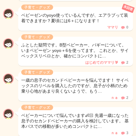
未回答
子育て・グッズ
ベビーゼンのyoyo使っているんですが、エアラブって装
着できますか？夏頃には6＋になります！
ママリ
0
子育て・グッズ
ふとした疑問です。B型ベビーカー、バギーについて。
いまベビーゼン yoyo＋6を使ってます。 これとか、サイ
ベックスリベロとか、確かにコンパクトに…
はじめてのママリ🔰
2
子育て・グッズ
一歳の息子のセカンドベビーカーを悩んでます！ サイベ
ックスのリベルを購入したのですが、息子が小柄のため
乗り心地があまり良くないようで、もう…
ｎａ
2
子育て・グッズ
ベビーカーについて悩んでいます👶🏻 先週一歳になった
息子のセカンドベビーカーの購入を検討しています。 基
本バスでの移動が多いためコンパクトに…
ｎａ
3