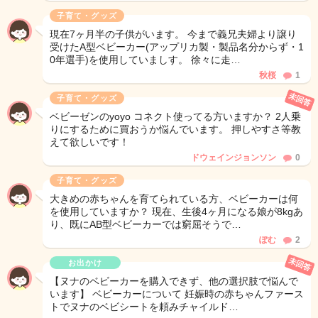
子育て・グッズ
現在7ヶ月半の子供がいます。 今まで義兄夫婦より譲り
受けたA型ベビーカー(アップリカ製・製品名分からず・1
0年選手)を使用していましす。 徐々に走…
秋桜
1
未回答
子育て・グッズ
ベビーゼンのyoyo コネクト使ってる方いますか？ 2人乗
りにするために買おうか悩んでいます。 押しやすさ等教
えて欲しいです！
ドウェインジョンソン
0
子育て・グッズ
大きめの赤ちゃんを育てられている方、ベビーカーは何
を使用していますか？ 現在、生後4ヶ月になる娘が8kgあ
り、既にAB型ベビーカーでは窮屈そうで…
ぽむ
2
未回答
お出かけ
【ヌナのベビーカーを購入できず、他の選択肢で悩んで
います】 ベビーカーについて 妊娠時の赤ちゃんファース
トでヌナのベビシートを頼みチャイルド…