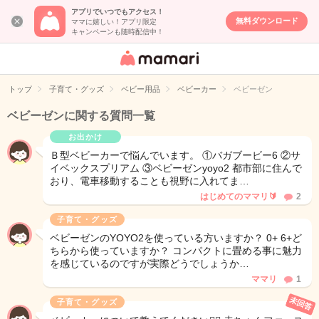
アプリでいつでもアクセス！
無料ダウンロード
ママに嬉しい！アプリ限定
キャンペーンも随時配信中！
女性専用匿名QA
アプリ・情報サ
トップ
子育て・グッズ
ベビー用品
ベビーカー
ベビーゼン
イト
ベビーゼンに関する質問一覧
お出かけ
Ｂ型ベビーカーで悩んでいます。 ①バガブービー6 ②サ
イベックスプリアム ③ベビーゼンyoyo2 都市部に住んで
おり、電車移動することも視野に入れてま…
はじめてのママリ🔰
2
子育て・グッズ
ベビーゼンのYOYO2を使っている方いますか？ 0+ 6+ど
ちらから使っていますか？ コンパクトに畳める事に魅力
を感じているのですが実際どうでしょうか…
ママリ
1
未回答
子育て・グッズ