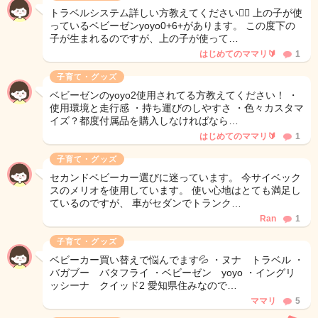
トラベルシステム詳しい方教えてください🙇‍♀️ 上の子が使
っているベビーゼンyoyo0+6+があります。 この度下の
子が生まれるのですが、上の子が使って…
はじめてのママリ🔰
1
子育て・グッズ
ベビーゼンのyoyo2使用されてる方教えてください！ ・
使用環境と走行感 ・持ち運びのしやすさ ・色々カスタマ
イズ？都度付属品を購入しなければなら…
はじめてのママリ🔰
1
子育て・グッズ
セカンドベビーカー選びに迷っています。 今サイベック
スのメリオを使用しています。 使い心地はとても満足し
ているのですが、 車がセダンでトランク…
Ran
1
子育て・グッズ
ベビーカー買い替えで悩んでます💦 ・ヌナ トラベル ・
バガブー バタフライ ・ベビーゼン yoyo ・イングリ
ッシーナ クイッド2 愛知県住みなので…
ママリ
5