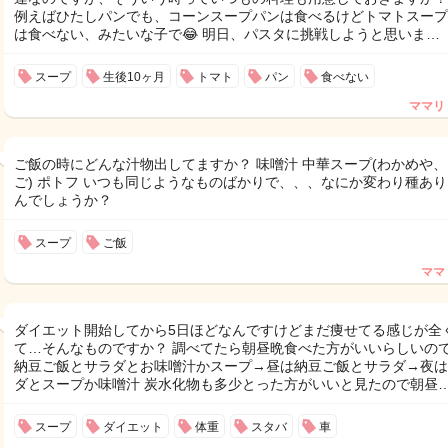
例えばひたしパンでも、コーンスープパンは食べるけどトマトスープ
は食べない、みたいな子で😂 明日、パスタに挑戦しようと思いま…
スープ
生後10ヶ月
トマト
パン
食べない
ママリ
ご飯の時にどんな汁物出してますか？ 味噌汁 中華スープ(わかめや
ご) ポトフ いつも同じようなものばかりで、、、なにか変わり種あ
んでしょうか？
スープ
ご飯
ママ
ダイエット開始してから5日ほどなんですけどまだ痩せてる感じが全
て…そんなものですか？ 調べてたら朝昼晩食べた方がいいらしいの
納豆ご飯とサラダとお味噌汁かスープ→昼は納豆ご飯とサラダ→夜は
ダとスープか味噌汁 炭水化物も多少とった方がいいと見たので朝昼
スープ
ダイエット
体重
スタバ
車