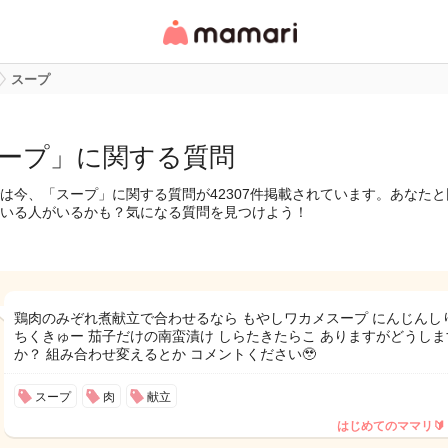
女性専用匿名QAアプ
リ・情報サイト
スープ
ープ」に関する質問
は今、「スープ」に関する質問が42307件掲載されています。あなた
いる人がいるかも？気になる質問を見つけよう！
鶏肉のみぞれ煮献立で合わせるなら もやしワカメスープ にんじんし
ちくきゅー 茄子だけの南蛮漬け しらたきたらこ ありますがどうしま
か？ 組み合わせ変えるとか コメントください🥹
スープ
肉
献立
はじめてのママリ🔰