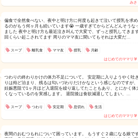
みさ
偏食で全然食べない、夜中と明け方に何度も起きて泣いて授乳を求め
るのがもう何ヶ月も続いています😭 一歳すぎてからどんどんそうな
ました 夜中と明け方も最近泣き叫んで大変で、ずっと授乳してきます 
回くらい起こされてます 周りのママ友に聞いてもそれは大変だ…
スープ
離乳食
ママ友
授乳
月齢
はじめてのママリ🔰
つわりの終わりかけの体力不足について。 安定期に入りようやく吐
りは殆ど治まり、残るは匂いづわりだけかなという感じなのですが、
妊娠悪阻で1ヶ月ほど入退院を繰り返してたこともあり、とにかく体
くなっているのを実感します。 退院後は食欲減退してしまい、…
スープ
つわり
安定期
息切れ
生活
はじめてのママリ🔰
夜間のおむつもれについて困っています。 もうすぐ２歳になる娘で