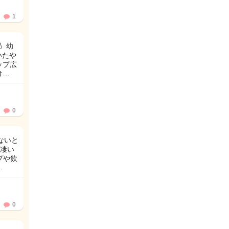
1
 幼
いたや
ップ広
け…
0
ないと
凄い
プや飲
…
0