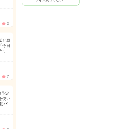
プキン買ってない…
2
私と息
「今日
~」
7
泊予定
を使い
朝バ