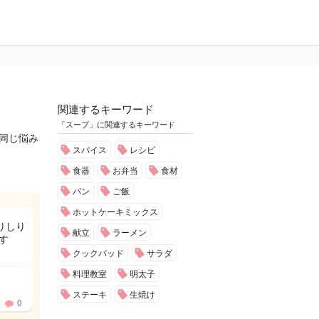
関連するキーワード
「スープ」に関連するキーワード
と同じ悩み
スパイス
レシピ
食器
お弁当
食材
パン
ご飯
ホットケーキミックス
りしり
献立
ラーメン
す
クックパッド
サラダ
料理教室
明太子
ステーキ
生焼け
0