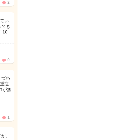
2
てい
ってき
10
0
きづわ
重症
力が無
1
すが、