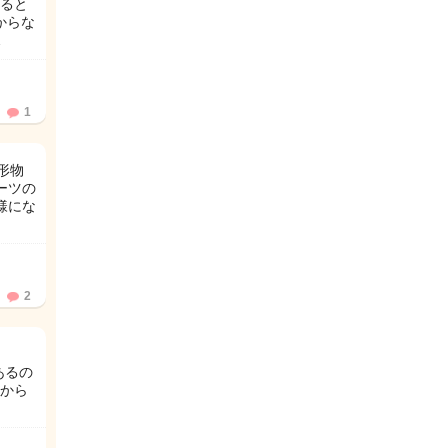
寝ると
からな
…
1
形物
ーツの
様にな
2
あるの
から