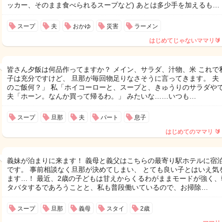
ッカー、そのまま食べられるスープなど) あとは多少手を加えるも…
スープ
夫
おかゆ
災害
ラーメン
はじめてじゃないママリ🔰
皆さん夕飯は何品作ってますか？ メイン、サラダ、汁物、米 これで
子は充分ですけど、 旦那が毎回物足りなさそうに言ってきます。 夫
のご飯何？」 私「ホイコーローと、スープと、きゅうりのサラダやで
夫「ホーン。なんか買って帰るわ。」 みたいな……いつも…
スープ
旦那
夫
パート
息子
はじめてのママリ 🔰
義妹が泊まりに来ます！ 義母と義父はこちらの最寄り駅ホテルに宿
です。 事前相談なく旦那が決めてしまい、 とても良い子とはいえ気
ます…！ 最近、2歳の子どもは甘えからくるわがままモードが強く、
タバタするであろうことと、私も普段働いているので、お掃除…
スープ
旦那
義母
スタイ
2歳