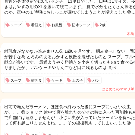
直近の身体測定では84.7センチ、13キロでした。 日中はLサイズ、
きはおやすみ用のXLを履いて寝ています。 夏で水分をたくさん摂る
のか、夜中の１時頃におしっこが漏れてしまうことが増えました😂
スープ
着替え
お風呂
防水シーツ
2歳
木兎
離乳食がなかなか進みません💦 1歳0ヶ月です。 掴み食べしない、固
が苦手な為 とろみのあるおかずと軟飯を混ぜたものと スープ、フル
献立が多いです。 最近ようやく卵焼きを小さく切ったものは 食べる
りましたが、 パンケーキやりんごなど口に残るものは 食べ…
スープ
離乳食
ケーキ
上の子
パン
はじめてのママリ🔰
出前で頼んだラーメン、ほぼ食べ終わった後にスープに小さい羽虫
が。。。😅ショック 途中で席を離れたのでその時に入った可能性も
で店舗には連絡しませんが、小さい虫が入っていたラーメンを食べた
って何も起こりませんよね。。。その後授乳もしてしまいました😞