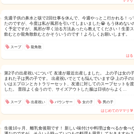
ママリ
先週子供の鼻水と咳で2回仕事を休んで、今週やっとこ行かれる！っ
たのですが、今度は私が風邪を引いてしまいました😭 もう休めない
く予定ですが、風邪が早く治る方法あったら教えてください！生姜ス
飲むとか龍角散飲むとかそういうのです！よろしくお願いします。
スープ
龍角散
はる
第2子の出産祝いについて 友達が最近出産しました。 上の子は女の
まれた子は男の子です。 出産祝いでとても悩んでいます🥲 上の子の
いはエプロンとカトラリーセット、友達に対してのスープセットを渡
した。 普段よく会うので、サイズアウトした服は日頃からよく…
スープ
出産祝い
バウンサー
女の子
男の子
はじめてのママリ🔰
生後10ヶ月、離乳食後期です！ 新しい味付けや料理は食べるか食べ
運なのですが、そういう時っていつもの料理も用意しておきますか？