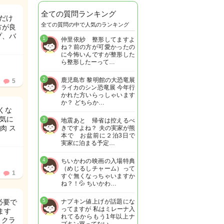
全ての質問ランキング
だけ
全ての質問の中で人気のランキング
方が良
プ、バ
1
仲里依紗 整形してますよ
ね？前の方が可愛かったの
に今怖いんですが整形した
ら整形したーって…
2
鹿児島市 黎明館の大恐竜展
5
ライカのシン恐竜展 今年行
かれた方いらっしゃいます
か？ どちらか…
くな
に気に
3
地震あと 帰省は控えるべ
肉 ス
きですよね？ 夫の実家が熊
本で お盆前に２泊3日で
実家に泊まる予定…
4
ちいかわの映画の入場特典
（めじるしチャーム）って
1
すぐ無くなっちゃいますか
ね？！💦 ちいかわ…
5
必要で
ナプキン値上げが話題にな
ってますが 私はミレーナ入
ます
れてるからもう1年以上ナ
、クラ