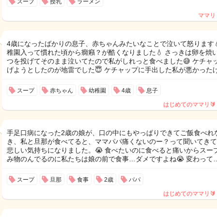
スープ
授乳
ラーメン
ママリ
4歳になったばかりの息子、赤ちゃんみたいなことで泣いて怒ります💧
稚園入って慣れた頃から癇癪？が酷くなりました💧 さっきは卵を焼
つを投げてそのまま泣いてたので私がしれっと食べました😅 ケチャ
げようとしたのが地雷でした😇 ケチャップに手出した私が悪かった
スープ
赤ちゃん
幼稚園
4歳
息子
はじめてのママリ🔰
手足口病になった2歳の娘が、口の中にもやっぱりできてご飯食べれ
き、私と旦那が食べてると、ママパパ痛くないのー？って聞いてきて
悲しい気持ちになりました。😭 食べたいのに食べると痛いからスー
み物のんでるのに私たちは娘の前で食事…ダメですよね😭 変わって
スープ
旦那
食事
2歳
パパ
はじめてのママリ🔰