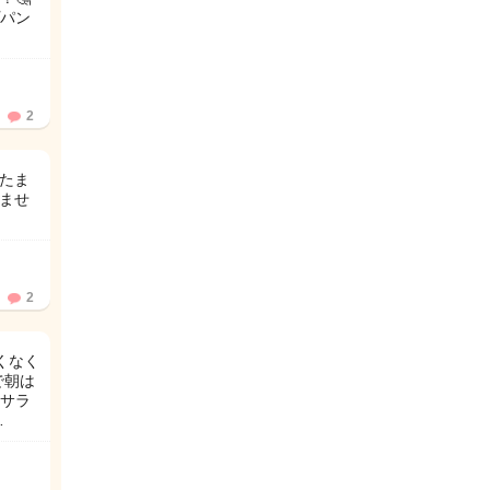
パン
2
、たま
りませ
2
くなく
で朝は
サラ
…