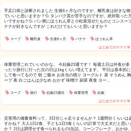
手足口病と診断されました 生後6ヶ月なのですが、離乳食は好きな物
でいいと思いますか？💦 タンパク質が苦手なのですが、絶対取った
いですかね？💦 パン粥にほうれん草と小松菜混ぜたものとコンスー
ナナが好きなんですが これだけでもいいと思いますか？
スープ
離乳食
生後6ヶ月
バナナ
ほうれん草
はじめてのママリ🔰
体重管理これでいいのかな。 今妊娠23週です！ 毎週土日は外食が多
ったり旅行に行った次の日は1kgくらい増えてます。 平日は基本的
して食べてるので 朝 ご飯🍚 お弁当の残り ヨーグルト 昼 そうめん 胸
ープ 夜 白ごはんは少なめ おかず 味噌汁 副菜 夜食 ヨー…
スープ
旅行
妊娠23週目
体重管理
妊娠
はじめてのママリ🔰
災害用の備蓄食料って、3日分じゃ足りませんか？ 1週間分くらいは
すかね？ 大人1日2食、子ども1日3食くらいの計算で大丈夫だと思い
か？ 2日は調理せず食べられるもの(缶詰、コーンフレーク、おかゆ