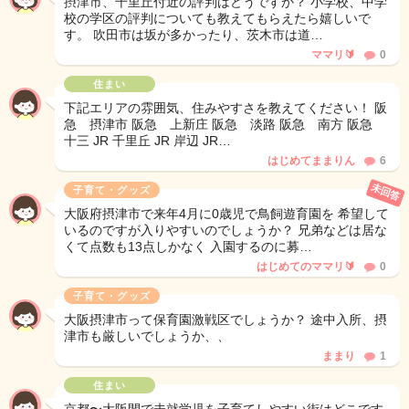
摂津市、千里丘付近の評判はどうですか？ 小学校、中学
校の学区の評判についても教えてもらえたら嬉しいで
す。 吹田市は坂が多かったり、茨木市は道…
ママリ🔰
0
住まい
下記エリアの雰囲気、住みやすさを教えてください！ 阪
急 摂津市 阪急 上新庄 阪急 淡路 阪急 南方 阪急
十三 JR 千里丘 JR 岸辺 JR…
はじめてままりん
6
未回答
子育て・グッズ
大阪府摂津市で来年4月に0歳児で鳥飼遊育園を 希望して
いるのですが入りやすいのでしょうか？ 兄弟などは居な
くて点数も13点しかなく 入園するのに募…
はじめてのママリ🔰
0
子育て・グッズ
大阪摂津市って保育園激戦区でしょうか？ 途中入所、摂
津市も厳しいでしょうか、、
ままり
1
住まい