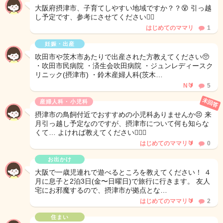
大阪府摂津市、子育てしやすい地域ですか？？😵 引っ越
し予定です、参考にさせてください🙇‍♂️
はじめてのママリ
1
妊娠・出産
吹田市や茨木市あたりで出産された方教えてください🥺
・吹田市民病院 ・済生会吹田病院 ・ジュンレディースク
リニック(摂津市) ・鈴木産婦人科(茨木…
N🔰
5
未回答
産婦人科・小児科
摂津市の鳥飼付近でおすすめの小児科ありませんか😣 来
月引っ越し予定なのですが、摂津市について何も知らな
くて… よければ教えてください🙇🏻‍♀️
はじめてのママリ🔰
0
お出かけ
大阪で一歳児連れで遊べるところを教えてください！ ４
月に息子と2泊3日(金〜日曜日)で旅行に行きます。 友人
宅にお邪魔するので、摂津市が拠点とな…
はじめてのママリ🔰
2
住まい