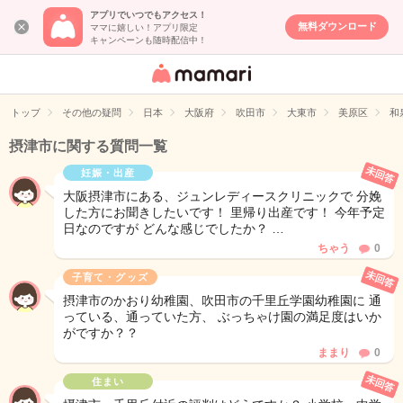
アプリでいつでもアクセス！
無料ダウンロード
ママに嬉しい！アプリ限定
キャンペーンも随時配信中！
女性専用匿名QA
アプリ・情報サ
トップ
その他の疑問
日本
大阪府
吹田市
大東市
美原区
和
イト
摂津市に関する質問一覧
未回答
妊娠・出産
大阪摂津市にある、ジュンレディースクリニックで 分娩
した方にお聞きしたいです！ 里帰り出産です！ 今年予定
日なのですが どんな感じでしたか？ …
ちゃう
0
未回答
子育て・グッズ
摂津市のかおり幼稚園、吹田市の千里丘学園幼稚園に 通
っている、通っていた方、 ぶっちゃけ園の満足度はいか
がですか？？
ままり
0
未回答
住まい