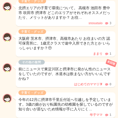
子育て・グッズ
北摂エリアの子育て環境について。 高槻市 池田市 豊中
市 吹田市 摂津市 どこのエリアがそれぞれオススメだっ
たり、メリットがありますか？ お住…
stosataio
3
子育て・グッズ
大阪府 茨木市、摂津市、高槻市あたり お住まいの方 認
可保育所に、1歳児クラスで途中入所できた方とか いら
っしゃいますか？🥺
ままり
1
未回答
その他の疑問
前にニュースで東淀川区と摂津市に発がん性のニュース
をしていたのですが、水道水は飲まない方がいいんです
かね？
はじめてのママリ🔰
0
子育て・グッズ
今年の12月に摂津市千里丘付近へ引越しを予定していま
す。3歳の娘がおり転園先の幼稚園を探しているのですが
知り合いが居ないため情報が手に入りにく…
年子ママ
1