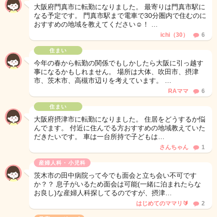
大阪府門真市に転勤になりました。 最寄りは門真市駅に
なる予定です。 門真市駅まで電車で30分圏内で住むのに
おすすめの地域を教えてください☺️！ …
ichi（30）
6
住まい
今年の春から転勤の関係でもしかしたら大阪に引っ越す
事になるかもしれません。 場所は大体、吹田市、摂津
市、茨木市、高槻市辺りを考えています。 …
RAママ
6
住まい
大阪府摂津市に転勤になりました。 住居をどうするか悩
んでます。 付近に住んでる方おすすめの地域教えていた
だきたいです。 車は一台所持で子どもは…
さんちゃん
1
産婦人科・小児科
茨木市の田中病院って今でも面会と立ち会い不可です
か？？ 息子がいるため面会は可能(一緒に泊まれたらな
お良し)な産婦人科探してるのですが、摂津…
はじめてのママリ🔰
2