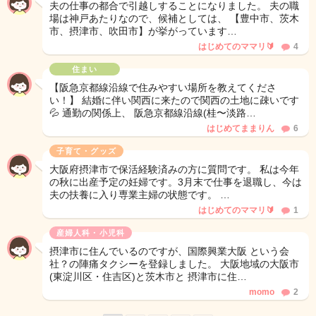
夫の仕事の都合で引越しすることになりました。 夫の職
場は神戸あたりなので、候補としては、 【豊中市、茨木
市、摂津市、吹田市】が挙がっています…
はじめてのママリ🔰
4
住まい
【阪急京都線沿線で住みやすい場所を教えてくださ
い！】 結婚に伴い関西に来たので関西の土地に疎いです
💦 通勤の関係上、 阪急京都線沿線(桂〜淡路…
はじめてままりん
6
子育て・グッズ
大阪府摂津市で保活経験済みの方に質問です。 私は今年
の秋に出産予定の妊婦です。3月末で仕事を退職し、今は
夫の扶養に入り専業主婦の状態です。 …
はじめてのママリ🔰
1
産婦人科・小児科
摂津市に住んでいるのですが、国際興業大阪 という会
社？の陣痛タクシーを登録しました。 大阪地域の大阪市
(東淀川区・住吉区)と茨木市と 摂津市に住…
momo
2