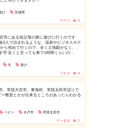
外だと何ができますか？
遊び
茨城県
ママリ
2
陸大宮市にある祖父母の家に遊びに行くのです
族3人で泊まれるような、温泉やビジネスホテ
潟から初めて行くので、全く土地勘がなく、、
🥹 近くと言っても車で1時間くらいの…
夫
遊び
うちゃ
4
市、常陸大宮市、東海村、常陸太田市辺りで
ビー教室とかが出来るところがあったらわかる
ベビー
水戸市
常陸太田市
りーまま
1