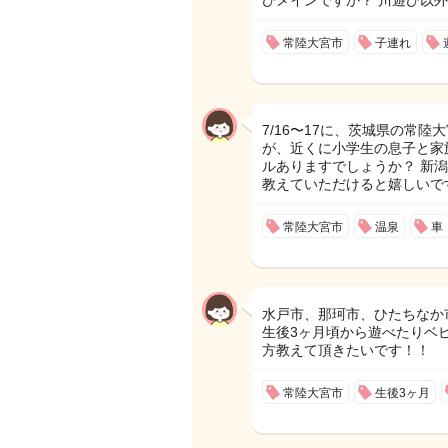
びメインですか？ 川遊び以
常陸大宮市
子連れ
7/16〜17に、茨城県の常
が、近くに小学生の息子と家
ルありますでしょうか？ 新
教えていただけると嬉しいです
常陸大宮市
温泉
車
水戸市、那珂市、ひたちなか
生後3ヶ月頃から遊べたりベ
方教えて頂きたいです！！
常陸大宮市
生後3ヶ月