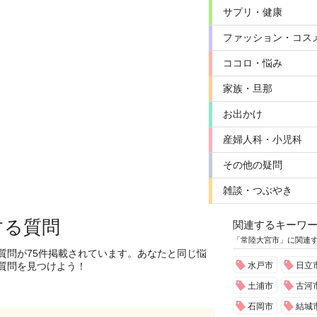
サプリ・健康
ファッション・コス
ココロ・悩み
家族・旦那
お出かけ
産婦人科・小児科
その他の疑問
雑談・つぶやき
する質問
関連するキーワ
「常陸大宮市」に関連
質問が75件掲載されています。あなたと同じ悩
質問を見つけよう！
水戸市
日立
土浦市
古河
石岡市
結城