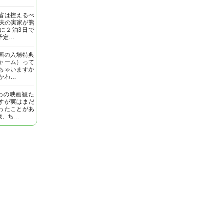
省は控えるべ
 夫の実家が熊
に２泊3日で
予定…
画の入場特典
ャーム）って
ちゃいますか
いかわ…
わの映画観た
すが実はまだ
ったことがあ
歳、ち…