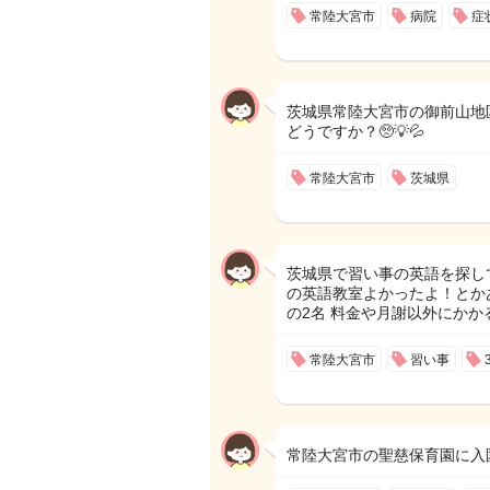
常陸大宮市
病院
症
茨城県常陸大宮市の御前山地
どうですか？🥺💡💦
常陸大宮市
茨城県
茨城県で習い事の英語を探して
の英語教室よかったよ！とかあ
の2名 料金や月謝以外にか
常陸大宮市
習い事
常陸大宮市の聖慈保育園に入