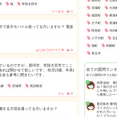
猿島郡
北相
状
熱
常陸太田市
茨城町
大洗
りーまま
1
城里町
東海
大子町
美浦
区で楽天モバイル使ってる方いますか？ 電波
阿見町
河内
八千代町
五
境町
利根町
はじめてのママリ🔰
0
美玉市
いるのですが... 那珂市、常陸大宮市でここ
全ての質問ラン
れば聞かせて欲しいです。 幼児(3歳、年長)
かる金も参考に聞きたいです。
全ての質問の中で人気
1
仲里依紗 整
3歳
茨城県
英語教室
ね？前の方が
に今怖いんで
らら
0
ら整形したー
2
鹿児島市 黎
ライカのシン
園する方現在通ってる方いますか？
かれた方いら
か？ どちらか