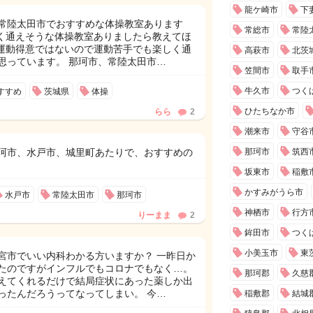
龍ケ崎市
下
常陸太田市でおすすめな体操教室あります
常総市
常陸
しく通えそうな体操教室ありましたら教えてほ
が運動得意ではないので運動苦手でも楽しく通
高萩市
北茨
思っています。 那珂市、常陸太田市…
笠間市
取手
牛久市
つく
すすめ
茨城県
体操
ひたちなか市
らら
2
潮来市
守谷
珂市、水戸市、城里町あたりで、おすすめの
那珂市
筑西
坂東市
稲敷
かすみがうら市
水戸市
常陸太田市
那珂市
神栖市
行方
りーまま
2
鉾田市
つく
小美玉市
東
宮市でいい内科わかる方いますか？ 一昨日か
たのですがインフルでもコロナでもなく…。
那珂郡
久慈
えてくれるだけで結局症状にあった薬しか出
ったんだろうってなってしまい。 今…
稲敷郡
結城