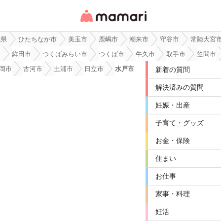
女性専用匿名QAアプ
リ・情報サイト
城県
ひたちなか市
美玉市
鹿嶋市
潮来市
守谷市
常陸大宮
市
鉾田市
つくばみらい市
つくば市
牛久市
取手市
笠間市
岡市
古河市
土浦市
日立市
水戸市
新着の質問
解決済みの質問
妊娠・出産
子育て・グッズ
お金・保険
住まい
お仕事
家事・料理
妊活