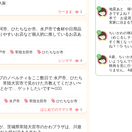
入園
3
地震あと 帰
りーまま
1
きですよね？
本で お盆前
実家に泊まる
珂市、ひたちなか市、水戸市で食材や日用品
4
ちいかわの映
りやすいお店など個人的に推しているお店あ
（めじるしチ
すぐ無くなっ
ね？！💦 ち
戸市
常陸太田市
ひたちなか市
5
4歳、ちいか
シンママ
4
いようなんで
映画を見に行
りません。 4
プのノベルティをここ数日で 水戸市、ひたち
、常陸大宮市で見かけた方教えてください〜
かで… ゲットしたいです〜😵‍💫🤍
水戸市
常陸太田市
ひたちなか市
はじめてのママリ🔰
1
が、茨城県常陸大宮市のかわプラザは、川遊