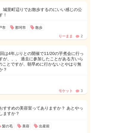
、城里町辺りでお散歩するのにいい感じの公
す！
戸市
那珂市
散歩
りーまま
2
回は4年ぶりとの開催で11/20の芋煮会に行っ
すが、、、 過去に参加したことがある方いら
とのことですが、朝早めに行かないとやはり無
か？
モケット
3
おすすめの美容室ってありますか？ あとやっ
しますか？
髪の毛
美容
出産前