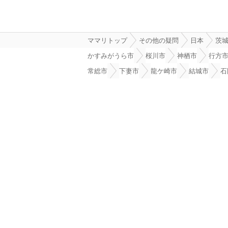
ママリトップ
その他の疑問
日本
茨
かすみがうら市
桜川市
神栖市
行方
常総市
下妻市
龍ケ崎市
結城市
石