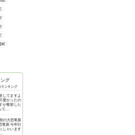
馬郡
町
村
村
町
霞町
キング
のランキング
形してますよ
可愛かったの
すが整形した
って…
明館の大恐竜展
恐竜展 今年行
っしゃいます
…