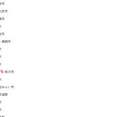
妻市
太田市
城市
市
ば市
鹿嶋市
市
市
市
桜川市
市
ばみらい市
茨城郡
郡
郡