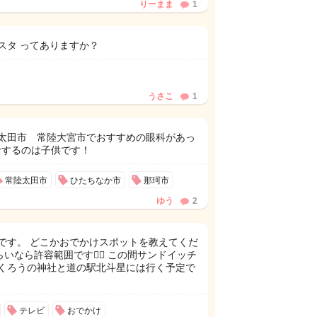
りーまま
1
スタ ってありますか？
うさこ
1
太田市 常陸大宮市でおすすめの眼科があっ
 受診するのは子供です！
常陸太田市
ひたちなか市
那珂市
ゆう
2
です。 どこかおでかけスポットを教えてくだ
いなら許容範囲です🙆‍♀️ この間サンドイッチ
くろうの神社と道の駅北斗星には行く予定で
テレビ
おでかけ