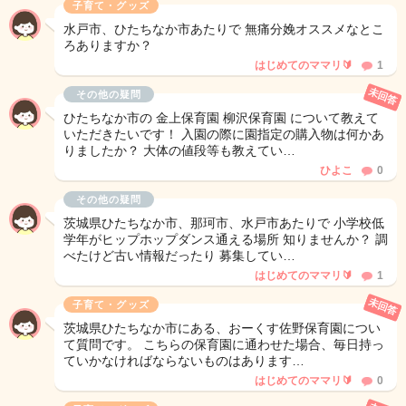
子育て・グッズ
水戸市、ひたちなか市あたりで 無痛分娩オススメなとこ
ろありますか？
はじめてのママリ🔰
1
未回答
その他の疑問
ひたちなか市の 金上保育園 柳沢保育園 について教えて
いただきたいです！ 入園の際に園指定の購入物は何かあ
りましたか？ 大体の値段等も教えてい…
ひよこ
0
その他の疑問
茨城県ひたちなか市、那珂市、水戸市あたりで 小学校低
学年がヒップホップダンス通える場所 知りませんか？ 調
べたけど古い情報だったり 募集してい…
はじめてのママリ🔰
1
未回答
子育て・グッズ
茨城県ひたちなか市にある、おーくす佐野保育園につい
て質問です。 こちらの保育園に通わせた場合、毎日持っ
ていかなければならないものはあります…
はじめてのママリ🔰
0