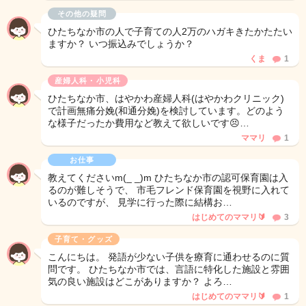
その他の疑問
ひたちなか市の人で子育ての人2万のハガキきたかたたい
ますか？ いつ振込みでしょうか？
くま
1
産婦人科・小児科
ひたちなか市、はやかわ産婦人科(はやかわクリニック)
で計画無痛分娩(和通分娩)を検討しています。どのよう
な様子だったか費用など教えて欲しいです😣…
ママリ
1
お仕事
教えてくださいm(_ _)m ひたちなか市の認可保育園は入
るのが難しそうで、 市毛フレンド保育園を視野に入れて
いるのですが、 見学に行った際に結構お…
はじめてのママリ🔰
3
子育て・グッズ
こんにちは。 発語が少ない子供を療育に通わせるのに質
問です。 ひたちなか市では、言語に特化した施設と雰囲
気の良い施設はどこがありますか？ よろ…
はじめてのママリ🔰
1