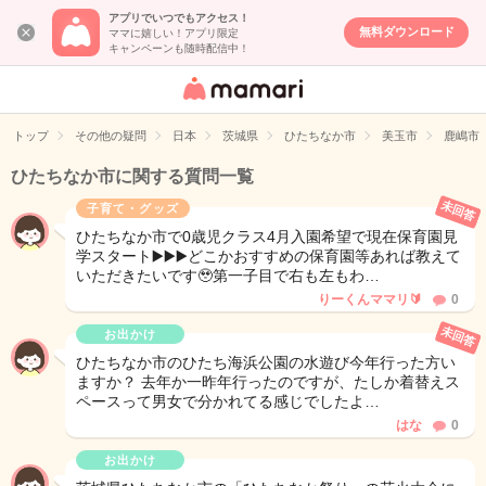
アプリでいつでもアクセス！
無料ダウンロード
ママに嬉しい！アプリ限定
キャンペーンも随時配信中！
女性専用匿名QA
アプリ・情報サ
トップ
その他の疑問
日本
茨城県
ひたちなか市
美玉市
鹿嶋市
イト
ひたちなか市に関する質問一覧
未回答
子育て・グッズ
ひたちなか市で0歳児クラス4月入園希望で現在保育園見
学スタート▶️▶️▶️どこかおすすめの保育園等あれば教えて
いただきたいです🥹第一子目で右も左もわ…
りーくんママリ🔰
0
未回答
お出かけ
ひたちなか市のひたち海浜公園の水遊び今年行った方い
ますか？ 去年か一昨年行ったのですが、たしか着替えス
ペースって男女で分かれてる感じでしたよ…
はな
0
お出かけ