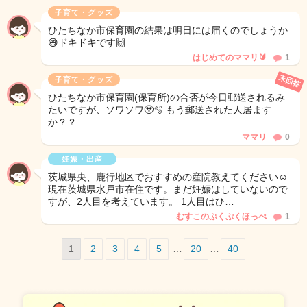
子育て・グッズ
ひたちなか市保育園の結果は明日には届くのでしょうか
😅ドキドキです🙌
はじめてのママリ🔰
1
未回答
子育て・グッズ
ひたちなか市保育園(保育所)の合否が今日郵送されるみ
たいですが、ソワソワ🥹🫧 もう郵送された人居ます
か？？
ママリ
0
妊娠・出産
茨城県央、鹿行地区でおすすめの産院教えてください☺️
現在茨城県水戸市在住です。まだ妊娠はしていないので
すが、2人目を考えています。 1人目はひ…
むすこのぷくぷくほっぺ
1
1
2
3
4
5
…
20
…
40