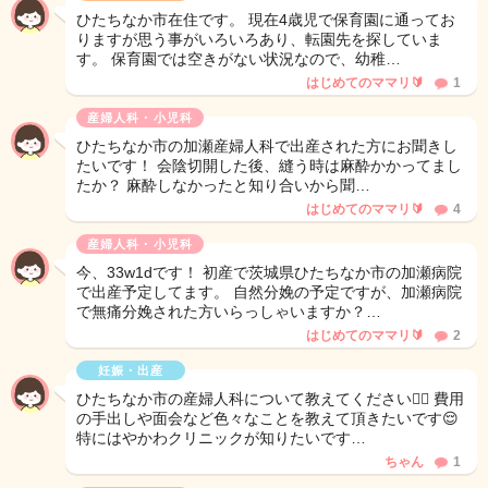
ひたちなか市在住です。 現在4歳児で保育園に通ってお
りますが思う事がいろいろあり、転園先を探していま
す。 保育園では空きがない状況なので、幼稚…
はじめてのママリ🔰
1
産婦人科・小児科
ひたちなか市の加瀬産婦人科で出産された方にお聞きし
たいです！ 会陰切開した後、縫う時は麻酔かかってまし
たか？ 麻酔しなかったと知り合いから聞…
はじめてのママリ🔰
4
産婦人科・小児科
今、33w1dです！ 初産で茨城県ひたちなか市の加瀬病院
で出産予定してます。 自然分娩の予定ですが、加瀬病院
で無痛分娩された方いらっしゃいますか？…
はじめてのママリ🔰
2
妊娠・出産
ひたちなか市の産婦人科について教えてください🙇‍♀️ 費用
の手出しや面会など色々なことを教えて頂きたいです😌
特にはやかわクリニックが知りたいです…
ちゃん
1