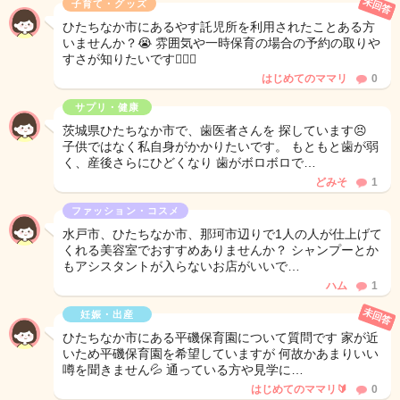
未回答
子育て・グッズ
ひたちなか市にあるやす託児所を利用されたことある方
いませんか？😭 雰囲気や一時保育の場合の予約の取りや
すさが知りたいです🙇🏻‍♀️
はじめてのママリ
0
サプリ・健康
茨城県ひたちなか市で、歯医者さんを 探しています😣
子供ではなく私自身がかかりたいです。 もともと歯が弱
く、産後さらにひどくなり 歯がボロボロで…
どみそ
1
ファッション・コスメ
水戸市、ひたちなか市、那珂市辺りで1人の人が仕上げて
くれる美容室でおすすめありませんか？ シャンプーとか
もアシスタントが入らないお店がいいで…
ハム
1
未回答
妊娠・出産
ひたちなか市にある平磯保育園について質問です 家が近
いため平磯保育園を希望していますが 何故かあまりいい
噂を聞きません💦 通っている方や見学に…
はじめてのママリ🔰
0