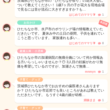
茨城県ひたちなか市の「ひたちなか祭り」の花火大会に
ついて教えてください！ 1歳7ヶ月の子が花火を現地会場
で見るには音が流石に大きすぎますか？も…
はじめてのママリ🔰
1
未回答
お出かけ
ひたちなか市、水戸市のボウリング場の情報教えていた
だきたいです。 夏休み中の土日の昼間、子供を連れてい
こうと思っています。 家族連れも多い…
はじめてのママリ🔰
0
産婦人科・小児科
ひたちなか市の加瀬病院の無痛分娩について何か情報あ
る方いらっしゃいませんか？😶 3人目の妊娠がわかり無
痛を希望しているのですが、加瀬さんで無痛…
mnmyn
1
子育て・グッズ
茨城県ひたちなか市でおおすめの歯医者さんあります
か？ ひたちなか市近郊でも良いところがあれば教えてい
ただきたいです。 もうすぐ4歳の娘が幼稚…
姉妹まま
1
子育て・グッズ