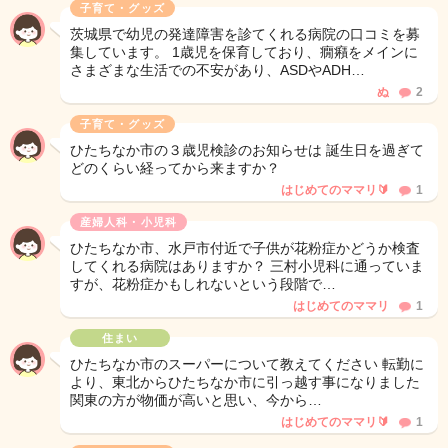
子育て・グッズ
茨城県で幼児の発達障害を診てくれる病院の口コミを募
集しています。 1歳児を保育しており、癇癪をメインに
さまざまな生活での不安があり、ASDやADH…
ぬ
2
子育て・グッズ
ひたちなか市の３歳児検診のお知らせは 誕生日を過ぎて
どのくらい経ってから来ますか？
はじめてのママリ🔰
1
産婦人科・小児科
ひたちなか市、水戸市付近で子供が花粉症かどうか検査
してくれる病院はありますか？ 三村小児科に通っていま
すが、花粉症かもしれないという段階で…
はじめてのママリ
1
住まい
ひたちなか市のスーパーについて教えてください 転勤に
より、東北からひたちなか市に引っ越す事になりました
関東の方が物価が高いと思い、今から…
はじめてのママリ🔰
1