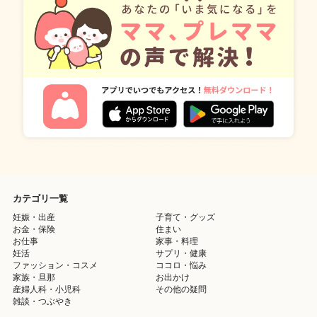
カテゴリ一覧
妊娠・出産
子育て・グッズ
お金・保険
住まい
お仕事
家事・料理
妊活
サプリ・健康
ファッション・コスメ
ココロ・悩み
家族・旦那
お出かけ
産婦人科・小児科
その他の疑問
雑談・つぶやき