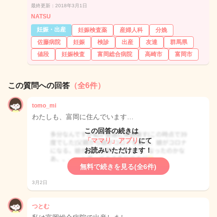
最終更新：2018年3月1日
NATSU
妊娠・出産
妊娠検査薬
産婦人科
分娩
佐藤病院
妊娠
検診
出産
友達
群馬県
値段
妊娠検査
富岡総合病院
高崎市
富岡市
この質問への回答
（全6件）
tomo_mi
わたしも、富岡に住んでいます…
この回答の続きは
「ママリ」アプリ
にて
お読みいただけます！
無料で続きを見る(全6件)
3月2日
つとむ