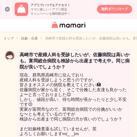
アプリでいつでもアクセス！
無料ダウンロード
ママに嬉しい！アプリ限定
キャンペーンも随時配信中！
女性専用匿名QA
アプリ・情報サ
トップ
妊娠・出産
高崎市で産婦人科を受診したいが、佐藤病院は高いかも。富
イト
高崎市で産婦人科を受診したいが、佐藤病院は高いか
も。富岡総合病院も検診から出産まで考え中。同じ病
院が良いでしょうか？
現在、群馬県高崎市に住んでおり
産婦人科を受診しようと思うのですが、
皆さまオススメの病院を教えてください🏥
佐藤病院が家から近く、そこで分娩した友達も良かった
よ〜と言っておりました😌
しかし、値段が高い、待ち時間が長かったりと少し不安
です😣
実家が富岡市なので、富岡総合病院での分娩がいいか
な〜とも考えているのですが
検診から出産まで同じ病院の方が良いのでしょうか？
まだ妊娠検査薬も試していませんが。笑
よろしくお願いしますm(_ _)m