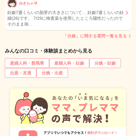
ゆきちゃ🔰
妊娠7週くらいの胎芽の大きさについて… 妊娠7週くらいの妊
婦(26)です。 7/29に検査薬を使用したところ陽性だったので
そのまま病…
「分娩」に関する質問一覧を見る
みんなの口コミ・体験談まとめから見る
産婦人科・群馬県
産婦人科・妊娠
分娩・妊娠
出産・友達
分娩・出産