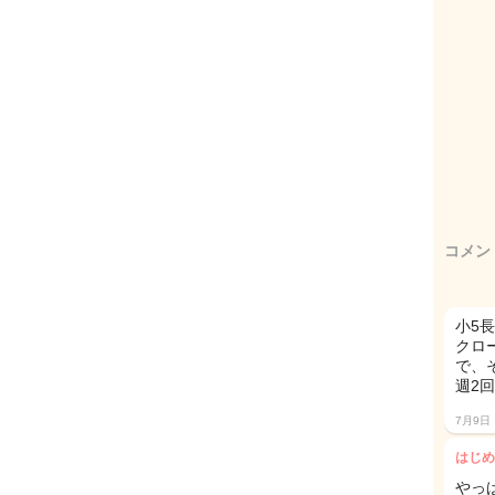
コメン
小5
クロ
で、
週2
7月9日
はじめ
やっ