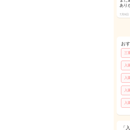
また
ありが
7月9日
お
三
入
入
入
入
「