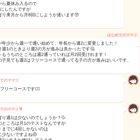
から夏休み入るので
回にしたんですが
ぱり来月から月8回にしようか迷います🥺
はじめてのママリ
が年少から週一で通い始めて、年長から週2に変更しました！
り週1のときより週2の方が進みは良かったです🤔
トもうちのところは週2通っていれば月2回受けれます！
の子見ても週2はフリーコースで通ってる子の方が進みはいいです。
てのママリ
フリーコースです🙇‍♀️
てのママリ🔰
ぱり週1は少ないのでしょうか？💦
のところは月1のテストなんですが
トまでに4回しかないのは
に少ないですよね😔