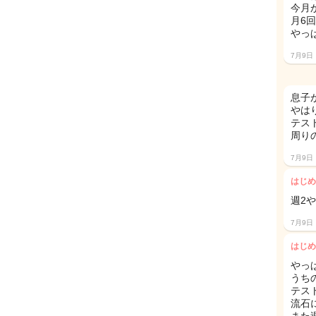
今月
月6
やっ
7月9日
息子
やは
テス
周り
7月9日
はじめ
週2や
7月9日
はじめ
やっ
うち
テス
流石