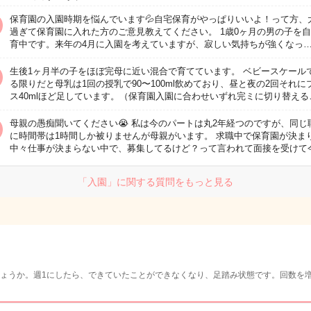
保育園の入園時期を悩んでいます💦自宅保育がやっぱりいいよ！って方、
過ぎて保育園に入れた方のご意見教えてください。 1歳0ヶ月の男の子を
育中です。来年の4月に入園を考えていますが、寂しい気持ちが強くなっ
生後1ヶ月半の子をほぼ完母に近い混合で育てています。 ベビースケール
る限りだと母乳は1回の授乳で90〜100ml飲めており、昼と夜の2回それに
ス40mlほど足しています。（保育園入園に合わせいずれ完ミに切り替える
母親の愚痴聞いてください😭 私は今のパートは丸2年経つのですが、同じ
に時間帯は1時間しか被りませんが母親がいます。 求職中で保育園が決ま
中々仕事が決まらない中で、募集してるけど？って言われて面接を受けて
「入園」に関する質問をもっと見る
ょうか。週1にしたら、できていたことができなくなり、足踏み状態です。回数を