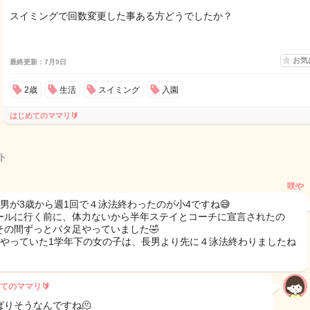
スイミングで回数変更した事ある方どうでしたか？
お気
最終更新：7月9日
2歳
生活
スイミング
入園
はじめてのママリ🔰
ト
咲や
長男が3歳から週1回で４泳法終わったのが小4ですね😅
ールに行く前に、体力ないから半年ステイとコーチに宣言されたの
その間ずっとバタ足やっていました🤣
回やっていた1学年下の女の子は、長男より先に４泳法終わりましたね
てのママリ🔰
ぱりそうなんですね🫠