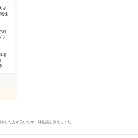
大変
自宅保
…
で測
プラ
…
職場
り
今…
増やした方が良いのか、経験談を教えてくだ