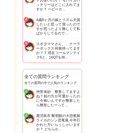
トお使いの方！ モバイルバ
ッテリーはどこに入れてま
すか？ ベビーカ…
4
4歳8ヶ月の娘とリズム天国
したいと思って買ったので
すが思ったより難しくて私
ばかりしてるので…
5
スポ少ママさん、、クーラ
ーボックス何個持ってます
か？？ 現在コールマンテイ
ク6と、16QTを持…
全ての質問ランキング
全ての質問の中で人気のランキング
1
仲里依紗 整形してますよ
ね？前の方が可愛かったの
に今怖いんですが整形した
ら整形したーって…
2
鹿児島市 黎明館の大恐竜展
ライカのシン恐竜展 今年行
かれた方いらっしゃいます
か？ どちらか…