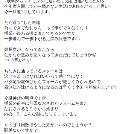
2歳半からスイミングに通い出し最初は週2だったのを
今年度入園してから慣れない生活に疲れるだろうと思い
今一旦週1にしています。
ただ週1にした途端
前回できてたじゃん！って事ができなくなり
授業が終わる頃にまたできるのですが
一歩進んで一歩下がる足踏み状態です🫠
難易度が上がってきたから
なかなか進みが悪くなってきただけでしょうか😔
↑そう思いたい
ちなみに通っているスクールは
泳げるようになればいいって感じではなく
バタ足や蹴伸びからフォームが厳しくみられるので
四泳法が泳げるようになるのは早くて小3、4年生らしいです
今蹴伸びの時点ですが
授業の前半は前回なおされたフォームをまた
なおされるところから始まり
内心「🫩」こんな顔になってしまいます
やっぱり回数増やした方がいいのでしょうか？
関係ないですか？