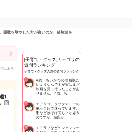
。回数を増やした方が良いのか、経験談を
[子育て・グッズ]カテゴリの
質問ランキング
のではあり
子育て・グッズ人気の質問ランキング
1
4歳、ちいかわの映画観た
いようなんですが実はまだ
映画を見に行ったことがあ
りません。 4歳、ち…
週1
。回
2
エアリコ、タックマミーの
抱っこ紐で迷っています。
形などはほほ同じ？と思う
のですが、値段が…
3
エアラブなどのファンシー