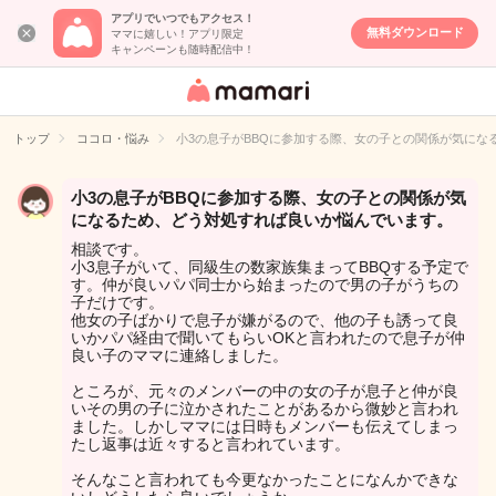
アプリでいつでもアクセス！
無料ダウンロード
ママに嬉しい！アプリ限定
キャンペーンも随時配信中！
女性専用匿名QA
アプリ・情報サ
トップ
ココロ・悩み
小3の息子がBBQに参加する際、女の子との関係が気にな
イト
小3の息子がBBQに参加する際、女の子との関係が気
になるため、どう対処すれば良いか悩んでいます。
相談です。
小3息子がいて、同級生の数家族集まってBBQする予定で
す。仲が良いパパ同士から始まったので男の子がうちの
子だけです。
他女の子ばかりで息子が嫌がるので、他の子も誘って良
いかパパ経由で聞いてもらいOKと言われたので息子が仲
良い子のママに連絡しました。
ところが、元々のメンバーの中の女の子が息子と仲が良
いその男の子に泣かされたことがあるから微妙と言われ
ました。しかしママには日時もメンバーも伝えてしまっ
たし返事は近々すると言われています。
そんなこと言われても今更なかったことになんかできな