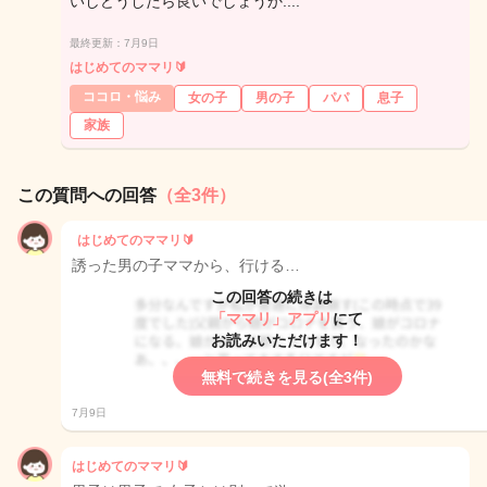
いしどうしたら良いでしょうか....
最終更新：7月9日
はじめてのママリ🔰
ココロ・悩み
女の子
男の子
パパ
息子
家族
この質問への回答
（全3件）
はじめてのママリ🔰
誘った男の子ママから、行ける…
この回答の続きは
「ママリ」アプリ
にて
お読みいただけます！
無料で続きを見る(全3件)
7月9日
はじめてのママリ🔰