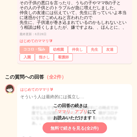
その子供の悪口を言ったり、うちの子やママBの子と
その人の子供とのトラブルが急に増えだしました。
仲良しの友達には伝えていて、先生に言っていいよ本当
に迷惑かけてごめんねと言われたので
先生に、子供達が巻き込まれているのかもしれないとい
う相談は軽くしましたが、嫌ですよね、、ほんとに、、
最終更新：6月28日
はじめてのママリ🔰
ココロ・悩み
幼稚園
仲良し
先生
友達
入園
指さし
看護師
この質問への回答
（全2件）
はじめてのママリ🔰
そういう人は最終的には孤立し…
この回答の続きは
「ママリ」アプリ
にて
お読みいただけます！
無料で続きを見る(全2件)