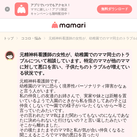
アプリでいつでもアクセス！
無料ダウンロード
ママに嬉しい！アプリ限定
キャンペーンも随時配信中！
女性専用匿名QA
アプリ・情報サ
トップ
ココロ・悩み
元精神科看護師の女性が、幼稚園でのママ同士のトラブル
イト
元精神科看護師の女性が、幼稚園でのママ同士のトラ
ブルについて相談しています。特定のママが他のママ
に対して悪口を言い、子供たちのトラブルが増えてい
る状況です。
元精神科看護師です。
幼稚園のママに恐らく境界性パーソナリティ障害かなぁ
と言う人がいます。
私の仲良しの友達のお姉さんで、実家や妹とは距離を置
いているようで入園のときから私を指さしてあの子とは
仲良くしないで〜園での様子がバレたくないから〜等と
言っていたみたいです。
その言われたママBはまだ関わってもないのになんであな
たに決められないと行けないの？と言い返したみたいで
そこから離れました。
その後たまたまそのママBと私が気が合い仲良くなると
聞こえるところでママBの悪口を言ったり