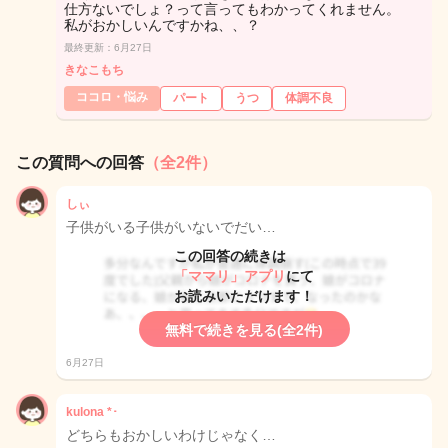
仕方ないでしょ？って言ってもわかってくれません。
私がおかしいんですかね、、？
最終更新：6月27日
きなこもち
ココロ・悩み
パート
うつ
体調不良
この質問への回答
（全2件）
しぃ
子供がいる子供がいないでだい…
この回答の続きは
「ママリ」アプリ
にて
お読みいただけます！
無料で続きを見る(全2件)
6月27日
kulona *･
どちらもおかしいわけじゃなく…