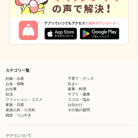
カテゴリ一覧
妊娠・出産
子育て・グッズ
お金・保険
住まい
お仕事
家事・料理
妊活
サプリ・健康
ファッション・コスメ
ココロ・悩み
家族・旦那
お出かけ
産婦人科・小児科
その他の疑問
雑談・つぶやき
ママリについて