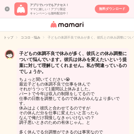
アプリでいつでもアクセス！
無料ダウンロード
ママに嬉しい！アプリ限定
キャンペーンも随時配信中！
女性専用匿名QA
アプリ・情報サ
トップ
ココロ・悩み
子どもの体調不良で休みが多く、彼氏との休み調整につい
イト
子どもの体調不良で休みが多く、彼氏との休み調整に
ついて悩んでいます。彼氏は休みを変えたいという提
案に対して理解してくれません。私が間違っているの
でしょうか。
ちょっと聞いてください😭
最近子どもの体調不良で仕事を休んで
それがうつって1週間以上休みました。
パートで今年は収入の制限をしてるので
仕事の日数を調整してるので休みがみんなより多いで
す。
休みはよく彼氏と合わせてるのですが
その休んだ分を仕事に変えたいと言ったら
なんで俺だけ我慢しなきゃいけないの？
調子悪いときのための有休じゃん。と
多く休んでる分調整ができるのは事実なので