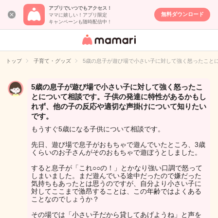
アプリでいつでもアクセス！
無料ダウンロード
ママに嬉しい！アプリ限定
キャンペーンも随時配信中！
女性専用匿名QA
アプリ・情報サ
トップ
子育て・グッズ
5歳の息子が遊び場で小さい子に対して強く怒ったこと
イト
5歳の息子が遊び場で小さい子に対して強く怒ったこ
とについて相談です。子供の発達に特性があるかもし
れず、他の子の反応や適切な声掛けについて知りたい
です。
もうすぐ5歳になる子供について相談です。
先日、遊び場で息子がおもちゃで遊んでいたところ、3歳
くらいのお子さんがそのおもちゃで遊ぼうとしました。
すると息子が「これ○○の！」とかなり強い口調で怒って
しまいました。まだ遊んでいる途中だったので嫌だった
気持ちもあったとは思うのですが、自分より小さい子に
対してここまで激昂することは、この年齢ではよくある
ことなのでしょうか？
その場では「小さい子だから貸してあげようね」と声を