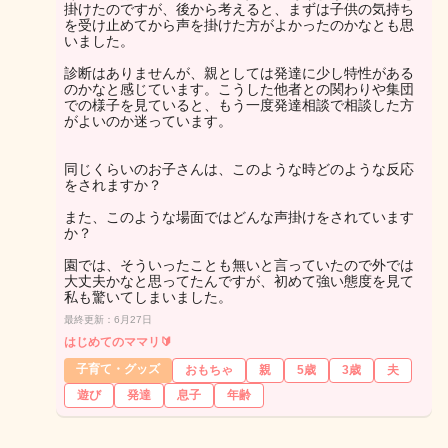
掛けたのですが、後から考えると、まずは子供の気持ち
を受け止めてから声を掛けた方がよかったのかなとも思
いました。
診断はありませんが、親としては発達に少し特性がある
のかなと感じています。こうした他者との関わりや集団
での様子を見ていると、もう一度発達相談で相談した方
がよいのか迷っています。
同じくらいのお子さんは、このような時どのような反応
をされますか？
また、このような場面ではどんな声掛けをされています
か？
園では、そういったことも無いと言っていたので外では
大丈夫かなと思ってたんですが、初めて強い態度を見て
私も驚いてしまいました。
最終更新：6月27日
はじめてのママリ🔰
子育て・グッズ
おもちゃ
親
5歳
3歳
夫
遊び
発達
息子
年齢