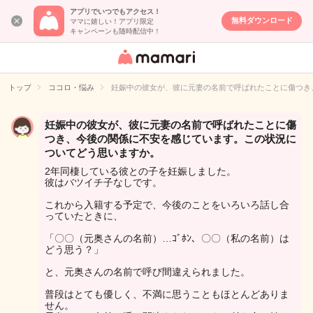
アプリでいつでもアクセス！
無料ダウンロード
ママに嬉しい！アプリ限定
キャンペーンも随時配信中！
女性専用匿名QA
アプリ・情報サ
トップ
ココロ・悩み
妊娠中の彼女が、彼に元妻の名前で呼ばれたことに傷つき
イト
妊娠中の彼女が、彼に元妻の名前で呼ばれたことに傷
つき、今後の関係に不安を感じています。この状況に
ついてどう思いますか。
2年同棲している彼との子を妊娠しました。
彼はバツイチ子なしです。
これから入籍する予定で、今後のことをいろいろ話し合
っていたときに、
「〇〇（元奥さんの名前）…ｺﾞﾎﾝ、〇〇（私の名前）は
どう思う？」
と、元奥さんの名前で呼び間違えられました。
普段はとても優しく、不満に思うこともほとんどありま
せん。