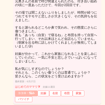
元奥さんの名前で呼び間違えられたのも、付き合い始め
の頃に一度あっただけで、今回が2回目です。
その場では聞こえないふりをしましたが、時間が経つに
つれてモヤモヤと悲しさが大きくなり、その気持ちを伝
えました。
すると謝られるどころか鼻で笑われ、その態度にさらに
傷つきました。
夜も「あっち（自室）で寝るね」と布団を持って自室へ
行ってしまい、それ以来ほとんど会話もしていません。
（朝家を出る時に話しかけてくれましたが無視してしま
いました🥲）
妊娠が分かって、これから家族になれることを楽しみに
していたのに、一気に不安と悲しさでいっぱいになって
しまいました。
私が気にしすぎなのでしょうか？
それとも、このくらい傷つくのは普通でしょうか？
皆さんなら、この状況をどう受け止めますか？
最終更新：6月27日
はじめてのママリ🔰
妊娠11週目
ココロ・悩み
妊娠
名前
布団
家族
バツイチ