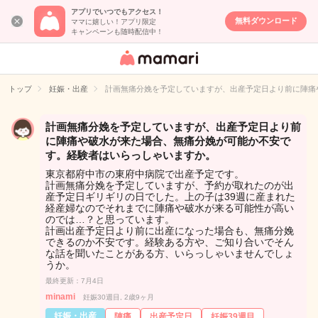
アプリでいつでもアクセス！
無料ダウンロード
ママに嬉しい！アプリ限定
キャンペーンも随時配信中！
女性専用匿名QA
アプリ・情報サ
トップ
妊娠・出産
計画無痛分娩を予定していますが、出産予定日より前に陣痛
イト
計画無痛分娩を予定していますが、出産予定日より前
に陣痛や破水が来た場合、無痛分娩が可能か不安で
す。経験者はいらっしゃいますか。
東京都府中市の東府中病院で出産予定です。
計画無痛分娩を予定していますが、予約が取れたのが出
産予定日ギリギリの日でした。上の子は39週に産まれた
経産婦なのでそれまでに陣痛や破水が来る可能性が高い
のでは…？と思っています。
計画出産予定日より前に出産になった場合も、無痛分娩
できるのか不安です。経験ある方や、ご知り合いでそん
な話を聞いたことがある方、いらっしゃいませんでしょ
うか。
最終更新：7月4日
minami
妊娠30週目, 2歳9ヶ月
妊娠・出産
陣痛
出産予定日
妊娠39週目