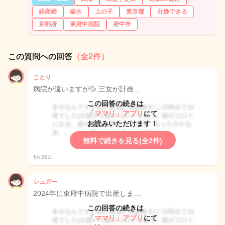
経産婦
破水
上の子
東京都
分娩できる
京都府
東府中病院
府中市
この質問への回答
（全2件）
ことり
病院が違いますが💦 三女が計画…
この回答の続きは
「ママリ」アプリ
にて
お読みいただけます！
無料で続きを見る(全2件)
6月26日
シュガー
2024年に東府中病院で出産しま…
この回答の続きは
「ママリ」アプリ
にて