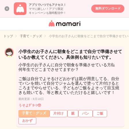
アプリでいつでもアクセス！
無料ダウンロード
ママに嬉しい！アプリ限定
キャンペーンも随時配信中！
女性専用匿名QA
アプリ・情報サ
トップ
子育て・グッズ
小学生のお子さんに朝食をどこまで自分で準備させてい
イト
小学生のお子さんに朝食をどこまで自分で準備させて
いるか教えてください。具体例も知りたいです。
小学生のお子さんに自分で朝食を準備させている方🙋
何年生でどこまでさせてますか？
ご飯は自分でよそるけどおかずは親が用意してる、自分
でパンを焼いて自分でジャムを選んで塗って片付けると
ころまでやらせている、子どもがご飯をよそって目玉焼
きも焼いてる、等と教えていただけると嬉しいです！
最終更新：6月18日
うそよﾀﾞﾖｰﾝ🥺
子育て・グッズ
片付け
親
パン
ご飯
おかず