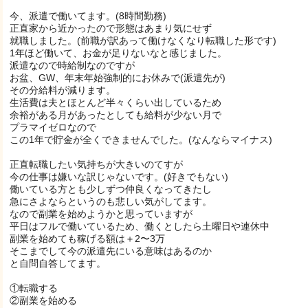
今、派遣で働いてます。(8時間勤務)
正直家から近かったので形態はあまり気にせず
就職しました。(前職が訳あって働けなくなり転職した形です)
1年ほど働いて、お金が足りないなと感じました。
派遣なので時給制なのですが
お盆、GW、年末年始強制的にお休みで(派遣先が)
その分給料が減ります。
生活費は夫とほとんど半々くらい出しているため
余裕がある月があったとしても給料が少ない月で
プラマイゼロなので
この1年で貯金が全くできませんでした。(なんならマイナス)
正直転職したい気持ちが大きいのてすが
今の仕事は嫌いな訳じゃないです。(好きでもない)
働いている方とも少しずつ仲良くなってきたし
急にさよならというのも悲しい気がしてます。
なので副業を始めようかと思っていますが
平日はフルで働いているため、働くとしたら土曜日や連休中
副業を始めても稼げる額は＋2〜3万
そこまでして今の派遣先にいる意味はあるのか
と自問自答してます。
①転職する
②副業を始める