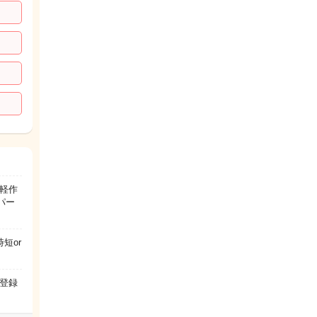
軽作
パー
短or
登録