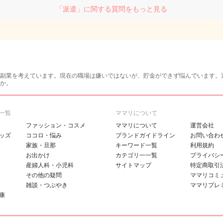
「派遣」に関する質問をもっと見る
副業を考えています。現在の職場は嫌いではないが、貯金ができず悩んでいます。
か。
一覧
ママリについて
ファッション・コスメ
ママリについて
運営会社
ッズ
ココロ・悩み
ブランドガイドライン
お問い合わ
家族・旦那
キーワード一覧
利用規約
お出かけ
カテゴリ一一覧
プライバシ
産婦人科・小児科
サイトマップ
特定商取引
その他の疑問
ママリコミ
雑談・つぶやき
ママリプレ
康