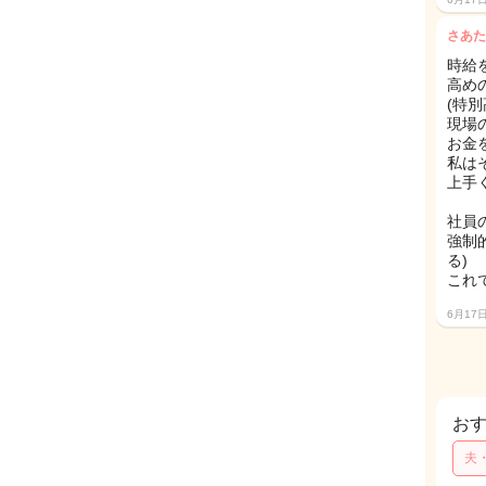
さあた
時給
高め
(特
現場
お金
私は
上手
社員
強制
る)
これ
6月17
お
夫