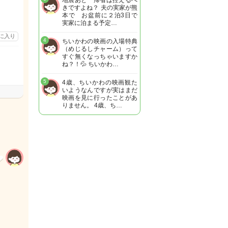
地震あと 帰省は控えるべ
きですよね？ 夫の実家が熊
本で お盆前に２泊3日で
実家に泊まる予定…
に入り
4
ちいかわの映画の入場特典
（めじるしチャーム）って
すぐ無くなっちゃいますか
ね？！💦 ちいかわ…
5
4歳、ちいかわの映画観た
いようなんですが実はまだ
映画を見に行ったことがあ
りません。 4歳、ち…