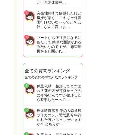
が（介護休業中…
4
突発性発疹で解熱したけど
機嫌が悪く、 これじゃ保育
園行けないな‥ってとき 会
社になんて言いま…
5
パートから正社員になるに
あたって 簡単な面談がある
みたいなのですが、 志望動
機をもし聞かれ…
全ての質問ランキング
全ての質問の中で人気のランキング
1
仲里依紗 整形してますよ
ね？前の方が可愛かったの
に今怖いんですが整形した
ら整形したーって…
2
鹿児島市 黎明館の大恐竜展
ライカのシン恐竜展 今年行
かれた方いらっしゃいます
か？ どちらか…
3