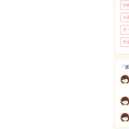
妊
出
夫
貯
「