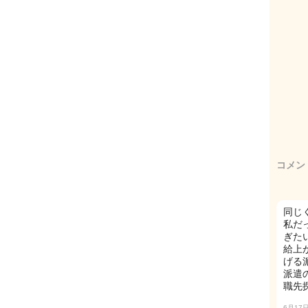
コメン
同じく
私だ
ぎた
給上
げる
派遣
職先
6月17