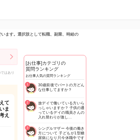
でいます。選択肢として転職、副業、時給の
[お仕事]カテゴリの
質問ランキング
のではあり
お仕事人気の質問ランキング
1
30歳前後でパートの方どん
な仕事してますか？
えて
2
放デイで働いている方いら
っしゃいますか？ 子供の通
いま
っているデイの職員さんの
考え
入れ替わりが激し…
3
シングルマザー 今後の働き
方について 子どもが1型糖
尿病になり只今休職中です