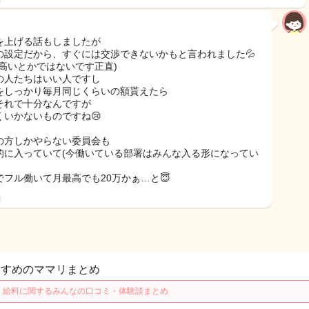
を上げる話もしましたが
の設定だから、すぐには交渉できないかもと言われました💦
別高いとかではないです正直)
の人たちはいい人ですし
をしっかり毎月同じくらいの額貰えたら
それで十分なんですが
くいかないものですね😢
の方しかやらない委員会も
的に入っていて(今働いている部署はみんな入る形になってい
でフル働いて月最高でも20万かぁ…と😇
日
すすめのママリまとめ
・給料に関するみんなの口コミ・体験談まとめ