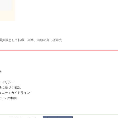
選択肢として転職、副業、時給の高い派遣先
せ
ーポリシー
法に基づく表記
ュニティガイドライン
ミアムの解約