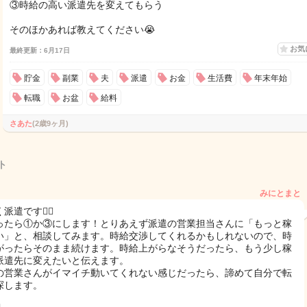
③時給の高い派遣先を変えてもらう
そのほかあれば教えてください😭
お気
最終更新：6月17日
貯金
副業
夫
派遣
お金
生活費
年末年始
転職
お盆
給料
さあた
(2歳9ヶ月)
ト
みにとまと
派遣です🙋‍♀️
ったら①か③にします！とりあえず派遣の営業担当さんに「もっと稼
い」と、相談してみます。時給交渉してくれるかもしれないので、時
がったらそのまま続けます。時給上がらなそうだったら、もう少し稼
派遣先に変えたいと伝えます。
の営業さんがイマイチ動いてくれない感じだったら、諦めて自分で転
探します。
日