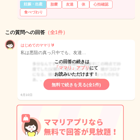
妊娠・出産
胎嚢
友達
体
心拍確認
食べづわり
この質問への回答
（全1件）
はじめてのママリ🔰
私は悪阻の真っ只中でも、友達…
この回答の続きは
「ママリ」アプリ
にて
お読みいただけます！
無料で続きを見る(全1件)
6月10日