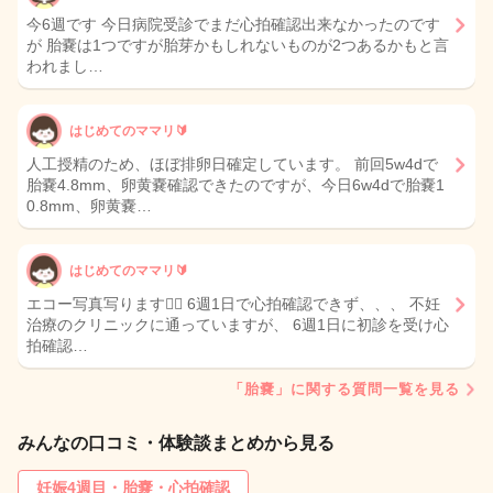
今6週です 今日病院受診でまだ心拍確認出来なかったのです
が 胎嚢は1つですが胎芽かもしれないものが2つあるかもと言
われまし…
はじめてのママリ🔰
人工授精のため、ほぼ排卵日確定しています。 前回5w4dで
胎嚢4.8mm、卵黄嚢確認できたのですが、今日6w4dで胎嚢1
0.8mm、卵黄嚢…
はじめてのママリ🔰
エコー写真写ります🙇‍♀️ 6週1日で心拍確認できず、、、 不妊
治療のクリニックに通っていますが、 6週1日に初診を受け心
拍確認…
「胎嚢」に関する質問一覧を見る
みんなの口コミ・体験談まとめから見る
妊娠4週目・胎嚢・心拍確認