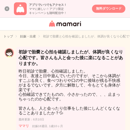
アプリでいつでもアクセス！
無料ダウンロード
ママに嬉しい！アプリ限定
キャンペーンも随時配信中！
女性専用匿名QA
アプリ・情報サ
トップ
妊娠・出産
初診で胎嚢と心拍を確認しましたが、体調が良くなり心配で
イト
初診で胎嚢と心拍を確認しましたが、体調が良くなり
心配です。皆さんも人と会った後に楽になることがあ
りますか。
昨日初診で胎嚢、心拍確認しました。
今日、友達と日中遊んでいたのですが、そこから体調が
すこぶる良く、食べづわりや口の中に後味が残る不快感
がまるでないです。夕方に解散して、今もとても身体が
楽です。
心拍確認できてたものの、小さかったので、、、止まっ
ちゃったのか心配です。
皆さんも、人と会ったり仕事をした後にしんどくなくな
ることありましたか？💦
最終更新：6月10日
ママリ
妊娠16週目, 1歳10ヶ月