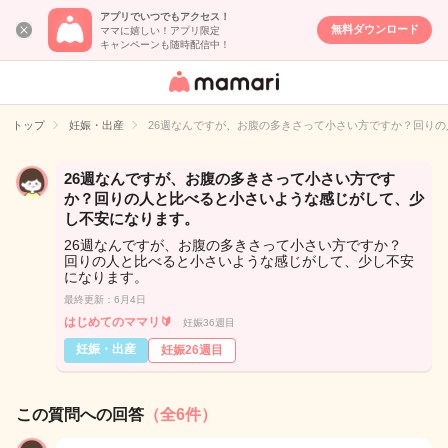
アプリでいつでもアクセス！
無料ダウンロード
ママに嬉しい！アプリ限定
キャンペーンも随時配信中！
女性専用匿名QA
アプリ・情報サ
トップ
妊娠・出産
26週なんですが、お腹の多きさって小さい方ですか？回り
イト
26週なんですが、お腹の多きさって小さい方です
か？回りの人と比べると小さいような感じがして、少
し不安になります。
26週なんですが、お腹の多きさって小さい方ですか？
回りの人と比べると小さいような感じがして、少し不安
になります。
最終更新：6月4日
はじめてのママリ🔰
妊娠36週目
妊娠・出産
妊娠26週目
この質問への回答
（全6件）