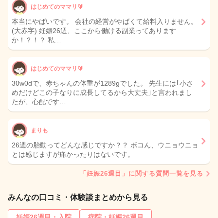
はじめてのママリ🔰
本当にやばいです。 会社の経営がやばくて給料入りません。
(大赤字) 妊娠26週、ここから働ける副業ってあります
か！？！？ 私…
はじめてのママリ🔰
30w0dで、赤ちゃんの体重が1289gでした。 先生には｢小さ
めだけどこの子なりに成長してるから大丈夫｣と言われまし
たが、心配です…
まりも
26週の胎動ってどんな感じですか？？ ボコん、ウニョウニョ
とは感じますが痛かったりはないです。
「妊娠26週目」に関する質問一覧を見る
みんなの口コミ・体験談まとめから見る
妊娠26週目・入院
病院・妊娠26週目