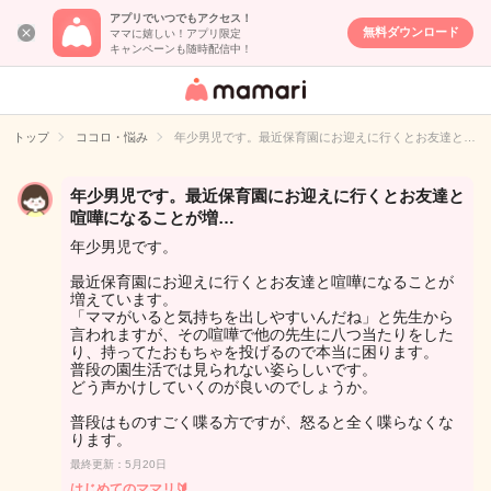
アプリでいつでもアクセス！
無料ダウンロード
ママに嬉しい！アプリ限定
キャンペーンも随時配信中！
女性専用匿名QA
アプリ・情報サ
トップ
ココロ・悩み
年少男児です。最近保育園にお迎えに行くとお友達と…
イト
年少男児です。最近保育園にお迎えに行くとお友達と
喧嘩になることが増…
年少男児です。
最近保育園にお迎えに行くとお友達と喧嘩になることが
増えています。
「ママがいると気持ちを出しやすいんだね」と先生から
言われますが、その喧嘩で他の先生に八つ当たりをした
り、持ってたおもちゃを投げるので本当に困ります。
普段の園生活では見られない姿らしいです。
どう声かけしていくのが良いのでしょうか。
普段はものすごく喋る方ですが、怒ると全く喋らなくな
ります。
最終更新：5月20日
はじめてのママリ🔰