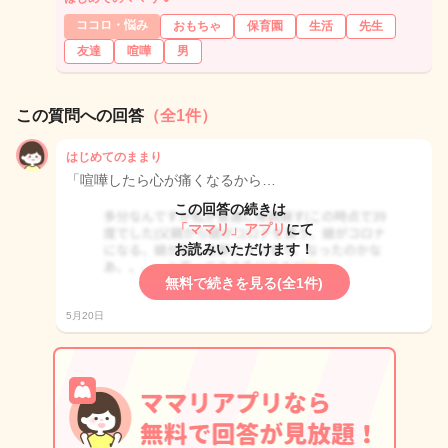
ココロ・悩み
おもちゃ
保育園
生活
先生
友達
喧嘩
男
この質問への回答
（全1件）
はじめてのままり
「喧嘩したら心が痛くなるから…
この回答の続きは
「ママリ」アプリ
にて
お読みいただけます！
無料で続きを見る(全1件)
5月20日