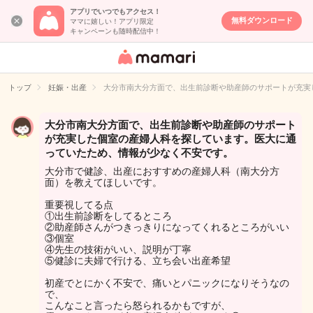
アプリでいつでもアクセス！
無料ダウンロード
ママに嬉しい！アプリ限定
キャンペーンも随時配信中！
女性専用匿名QA
アプリ・情報サ
トップ
妊娠・出産
大分市南大分方面で、出生前診断や助産師のサポートが充実
イト
大分市南大分方面で、出生前診断や助産師のサポート
が充実した個室の産婦人科を探しています。医大に通
っていたため、情報が少なく不安です。
大分市で健診、出産におすすめの産婦人科（南大分方
面）を教えてほしいです。
重要視してる点
①出生前診断をしてるところ
②助産師さんがつきっきりになってくれるところがいい
③個室
④先生の技術がいい、説明が丁寧
⑤健診に夫婦で行ける、立ち会い出産希望
初産でとにかく不安で、痛いとパニックになりそうなの
で、
こんなこと言ったら怒られるかもですが、