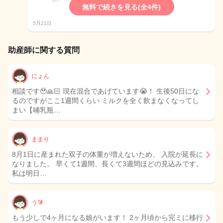
無料で続きを見る(全4件)
5月21日
助産師に関する質問
にょん
相談です🥹🙏🏻 現在混合であげています😭！ 生後50日にな
るのですがここ1週間くらい ミルクを全く飲まなくなってし
まい【哺乳瓶…
ままり
8月1日に産まれた双子の体重が増えないため、 入院が延長に
なりました。 早くて1週間、長くて3週間ほどの見込みです。
私は明日…
う🔰
もう少しで4ヶ月になる娘がいます！ 2ヶ月頃から完ミに移行