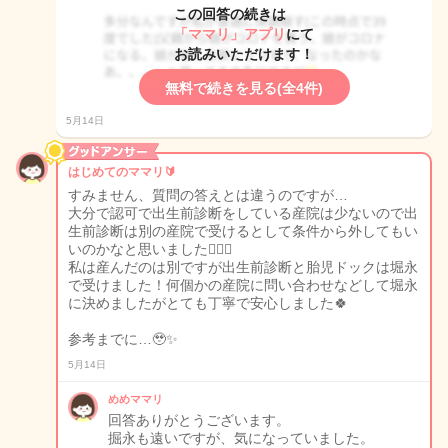
この回答の続きは
「ママリ」アプリ
にて
お読みいただけます！
無料で続きを見る(全4件)
5月14日
はじめてのママリ🔰
すみません、質問の答えとは違うのですが…
大分で認可で出生前診断をしている産院は少ないので出
生前診断は別の産院で受けるとして条件から外してもい
いのかなと思いました🙇‍♀️✨️
私は産んだのは別ですが出生前診断と胎児ドックは堀永
で受けました！何個かの産院に問い合わせなどして堀永
に決めましたがとても丁寧で安心しました🍀
参考までに…🥹✨️
5月14日
めめママリ
回答ありがとうございます。
掘永も遠いですが、気になっていました。