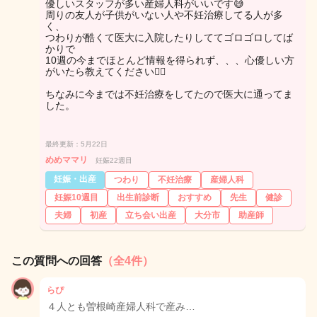
優しいスタッフが多い産婦人科がいいです😅
周りの友人が子供がいない人や不妊治療してる人が多
く、
つわりが酷くて医大に入院したりしててゴロゴロしてば
かりで
10週の今までほとんど情報を得られず、、、心優しい方
がいたら教えてください🙇‍♀️
ちなみに今までは不妊治療をしてたので医大に通ってま
した。
最終更新：5月22日
めめママリ
妊娠22週目
妊娠・出産
つわり
不妊治療
産婦人科
妊娠10週目
出生前診断
おすすめ
先生
健診
夫婦
初産
立ち会い出産
大分市
助産師
この質問への回答
（全4件）
らぴ
４人とも曽根崎産婦人科で産み…