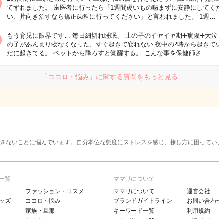
てずれました。 歯医者に行ったら「1週間硬いもの噛まずに安静にしてく
い、片向き治すなら矯正歯科に行ってください」と言われました。 1週…
もう育児に限界です… 毎日細切れ睡眠、 上の子のイヤイヤ期➕癇癪➕大泣
の子があんまり寝なくなった、すぐ起きて寝れない 夜中の2時から起きて
だに起きてる。 ベットから降ろすと覚醒する。 こんな事を保健師さ…
「ココロ・悩み」に関する質問をもっと見る
きないことに悩んでいます。自分本位な態度にストレスを感じ、接し方に困ってい
一覧
ママリについて
ファッション・コスメ
ママリについて
運営会社
ッズ
ココロ・悩み
ブランドガイドライン
お問い合わ
家族・旦那
キーワード一覧
利用規約