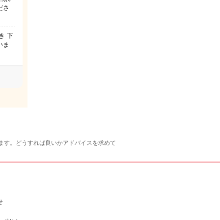
ださ
き 下
いま
ます。どうすれば良いかアドバイスを求めて
せ