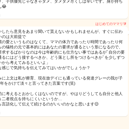
メ、子供優先じゃなきゃダメ、ダメダメ尽くしは辛いです。身が持ち
😂
日
はじめてのママリ🔰
かしたら意見をあまり聞いて貰えないかもしれませんが、すぐに伝わ
いのは大前提で
償の愛というものはなくて、ママの体力であったり時間であったり何
らの犠牲の元で基本的にはあなたの要求が通るという形になるので、
要求するばかりなのは今は年齢的にも仕方ない事ではあるが‪‪‪︎︎ﾞ自分の要
通るにはどう接するべきか、どう落とし所をつけるべきか‪‪‪︎︎ﾞを少しずつ
いから考えてみるといいよ」
な感じで気持ちを伝えてみてはいかがでしょうか？
みに上文は私が療育、現在放デイにも通っている発達グレーの我が子
1年をかけて淡々と言ってきた言葉です(笑)
的に考えるとおかしくはないのですが、やはりどうしても自分と他人
う二者視点を持ちにくいというか…
ら言語化して伝えて続けるのがいいのかなと思います😌
日