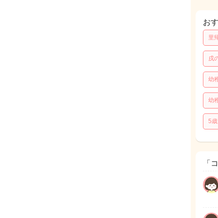
お
里
戌
幼
幼
5
「