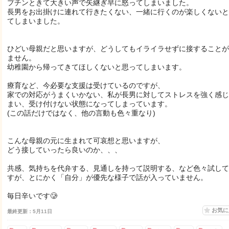
プチンときて大きい声で矢継ぎ早に怒ってしまいました。
長男をお出掛けに連れて行きたくない、一緒に行くのが楽しくないと
てしまいました。
ひどい母親だと思いますが、どうしてもイライラせずに接することが
ません。
幼稚園から帰ってきてほしくないと思ってしまいます。
療育など、今必要な支援は受けているのですが、
家での対応がうまくいかない、私が長男に対してストレスを強く感じ
まい、受け付けない状態になってしまっています。
(この話だけではなく、他の言動も色々重なり)
こんな母親の元に生まれて可哀想と思いますが、
どう接していったら良いのか、、、
共感、気持ちを代弁する、見通しを持って説明する、など色々試して
すが、とにかく「自分」が優先な様子で話が入っていません。
毎日辛いです🥲
お気
最終更新：5月11日