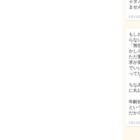
ゃダ
ません
5月11
もし
らな
「無
かし
ただ
求が
でい
って
ちな
に丸
年齢
とい
だか
5月11