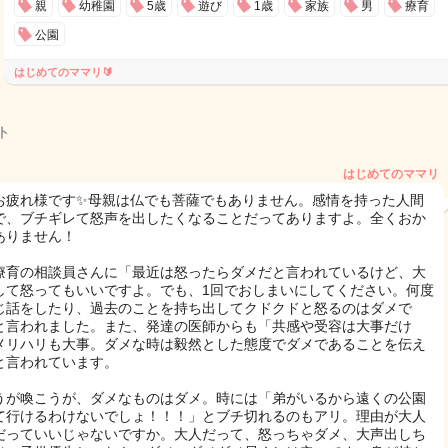
親
幼稚園
5歳
遊び
1歳
家族
男
療育
公園
はじめてのママリ🔰
ト
はじめてのママリ
お疲れ様です✨母親は仏でも菩薩でもありません。感情を持った人間
で、ブチギレて怒声を出したくなることだってありますよ。全くおか
ありません！
療育の相談員さんに「最近は怒ったらダメだと言われているけど、大
して怒ってもいいですよ。でも、1回でおしまいにしてください。何度
じ話をしたり、過去のことを持ち出してクドクドと怒るのはダメで
と言われました。また、発達の医師からも「共感や受容は大事だけ
メリハリも大事。ダメな時は毅然とした態度でダメであることを伝え
と言われています。
うが喚こうが、ダメなものはダメ。時には「弟がいるから遠くの公園
て行けるわけないでしょ！！！」とブチ切れるのもアリ。理由が大人
だっていいじゃないですか。大人だって、怒っちゃダメ、大声出しち