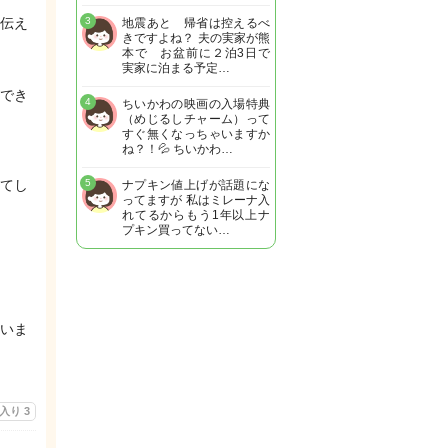
伝え
3
地震あと 帰省は控えるべ
きですよね？ 夫の実家が熊
本で お盆前に２泊3日で
実家に泊まる予定…
でき
4
ちいかわの映画の入場特典
（めじるしチャーム）って
すぐ無くなっちゃいますか
ね？！💦 ちいかわ…
てし
5
ナプキン値上げが話題にな
ってますが 私はミレーナ入
れてるからもう1年以上ナ
プキン買ってない…
いま
に入り
3