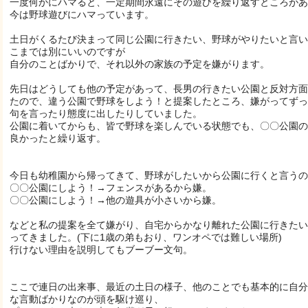
一度何かにハマると、一定期間永遠にその遊びを繰り返すところがあ
今は野球遊びにハマっています。
土日がくるたび決まって同じ公園に行きたい、野球がやりたいと言い
こまでは別にいいのですが
自分のことばかりで、それ以外の家族の予定を嫌がります。
先日はどうしても他の予定があって、長男の行きたい公園と反対方面
たので、違う公園で野球をしよう！と提案したところ、嫌がってずっ
句を言ったり態度に出したりしていました。
公園に着いてからも、皆で野球を楽しんでいる状態でも、〇〇公園の
良かったと繰り返す。
今日も幼稚園から帰ってきて、野球がしたいから公園に行くと言うの
〇〇公園にしよう！→フェンスがあるから嫌。
〇〇公園にしよう！→他の遊具が小さいから嫌。
などと私の提案を全て嫌がり、自宅からかなり離れた公園に行きたい
ってきました。(下に1歳の弟もおり、ワンオペでは難しい場所)
行けない理由を説明してもブーブー文句。
ここで連日の出来事、最近の土日の様子、他のことでも基本的に自分
な言動ばかりなのが頭を駆け巡り、