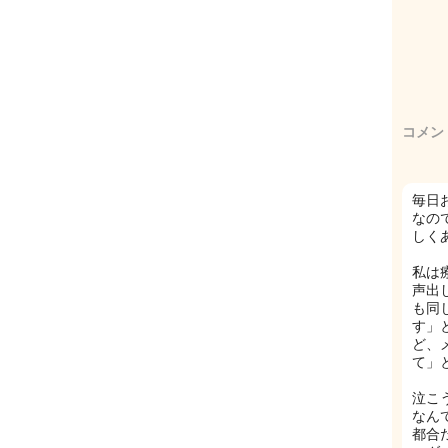
コメン
毎日
なの
しく
私は
声出
も同
す」
ど、
て」
泣こ
なん
都合