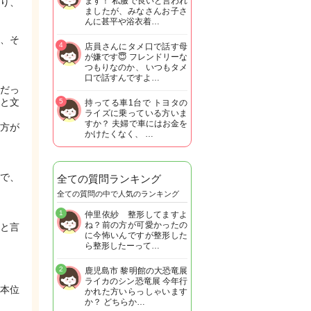
ます！ 私服で良いと言われ
り、
ましたが、みなさんお子さ
んに甚平や浴衣着…
、そ
4
店員さんにタメ口で話す母
が嫌です😇 フレンドリーな
つもりなのか、 いつもタメ
口で話すんですよ…
だっ
と文
5
持ってる車1台で トヨタの
ライズに乗っている方いま
すか？ 夫婦で車にはお金を
方が
かけたくなく、 …
で、
全ての質問ランキング
全ての質問の中で人気のランキング
1
仲里依紗 整形してますよ
ね？前の方が可愛かったの
と言
に今怖いんですが整形した
ら整形したーって…
2
鹿児島市 黎明館の大恐竜展
ライカのシン恐竜展 今年行
本位
かれた方いらっしゃいます
か？ どちらか…