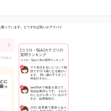
に困っています。どうすれば良いかアドバイ
[ココロ・悩み]カテゴリの
質問ランキング
のではあり
ココロ・悩み人気の質問ランキング
1
ママ友付き合いについて相
談です🙇‍♂️ 3歳になる娘がい
ます。 同い歳の子ですごく
仲良行子がい…
とに
困っ
2
seeDNAで検査を受けて、
現在結果待ちです。 そわそ
わしながら待っているので
すが、結果報告の…
3
23日.保育園で夏祭りあり