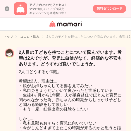
アプリでいつでもアクセス！
無料ダウンロード
ママに嬉しい！アプリ限定
キャンペーンも随時配信中！
女性専用匿名QA
アプリ・情報サ
トップ
ココロ・悩み
2人目の子どもを持つことについて悩んでいます。希望は
イト
2人目の子どもを持つことについて悩んでいます。希
望は2人ですが、育児に自信がなく、経済的な不安も
あります。どうすれば良いでしょうか。
2人目どうするか問題。
希望は2人。理由は...
・娘がお姉ちゃんしてる姿を見てみたい
・私自身きょうだいがいて良かったと実感している
・生後4ヶ月から1年間、夫が単身赴任でほとんど育児に
関われなかった為、赤ちゃんの時期からしっかり子ども
と関わる経験をして欲しい
・もう一度、妊娠出産の経験をしたい
しかし...
・私も旦那もおそらく育児に向いていない
・今がしんどすぎてまたこの時期が来るのかと思うと躊