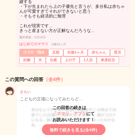
躇する
・下が生まれたら上の子優先と言うが、多分私は赤ちゃ
んが可愛すぎてそれができないと思う
・そもそも経済的に無理
これが現実です...
きっと産まない方が正解なんだろうな...
最終更新：5月10日
はじめてのママリ
2歳10ヶ月
ココロ・悩み
旦那
生後4ヶ月
赤ちゃん
育児
妊娠
夫
出産
上の子
2人目
単身赴任
この質問への回答
（全4件）
さらい
こどもの立場になってみたらど…
この回答の続きは
「ママリ」アプリ
にて
お読みいただけます！
無料で続きを見る(全4件)