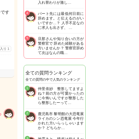
入れ替わりが激し…
告です
4
パート先には最低何日前に
辞めます。と伝えるのがい
いですか…？ 人手不足なの
に求人も出さず、 …
5
旦那さんや知り合いの方が
警察官で 辞めた経験がある
方いませんか？ 警察官辞め
に入り
1
て次はなんの職…
全ての質問ランキング
全ての質問の中で人気のランキング
1
仲里依紗 整形してますよ
ね？前の方が可愛かったの
に今怖いんですが整形した
ら整形したーって…
2
鹿児島市 黎明館の大恐竜展
ライカのシン恐竜展 今年行
かれた方いらっしゃいます
か？ どちらか…
3