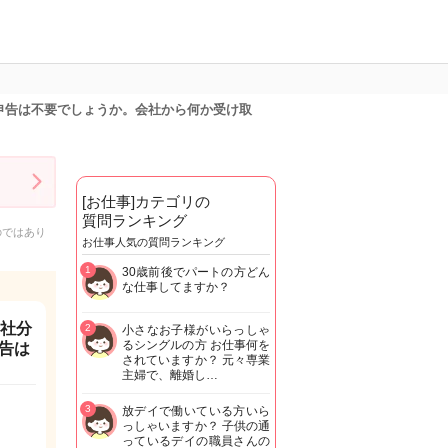
申告は不要でしょうか。会社から何か受け取
[お仕事]カテゴリの
質問ランキング
のではあり
お仕事人気の質問ランキング
1
30歳前後でパートの方どん
な仕事してますか？
2社分
2
小さなお子様がいらっしゃ
るシングルの方 お仕事何を
告は
されていますか？ 元々専業
主婦で、離婚し…
3
放デイで働いている方いら
っしゃいますか？ 子供の通
っているデイの職員さんの