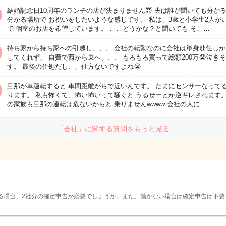
結婚記念日10周年のランチの店が決まりません😇 夫は誰が聞いても分か
分かる場所で お祝いをしたいような感じです。 私は、3歳と小学生2人が
で 個室のお店を希望しています。 ここどうかな？と聞いても そこ…
持ち家から持ち家への引越し、、、 会社の転勤なのに会社は単身赴任しか
してくれず、 自費で西から東へ、、、 もろもろ買って総額200万😭泣き
す。 最後の住処だし、、仕方ないですよね😭
旦那が車運転すると 車間距離がちで近いんです。 たまにセンサーなって
ります。 私も怖くて、怖い怖いって騒ぐと うるせーとか逆ギレされます。
の家族も旦那の運転は危ないからと 乗りませんwwww 会社の人に…
「会社」に関する質問をもっと見る
る場合、2社分の確定申告が必要でしょうか。また、働かない場合は確定申告は不