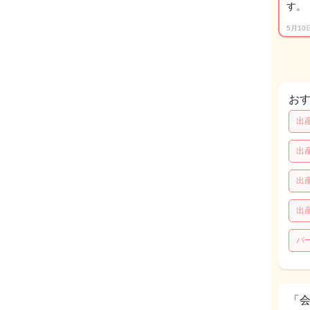
す。
5月10
お
出
出
出
出
パ
「