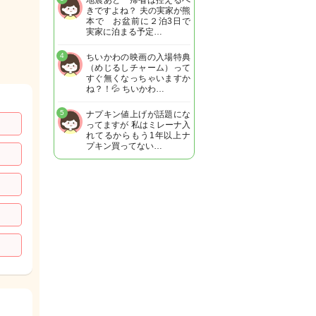
地震あと 帰省は控えるべ
きですよね？ 夫の実家が熊
本で お盆前に２泊3日で
実家に泊まる予定…
4
ちいかわの映画の入場特典
（めじるしチャーム）って
すぐ無くなっちゃいますか
ね？！💦 ちいかわ…
5
ナプキン値上げが話題にな
ってますが 私はミレーナ入
れてるからもう1年以上ナ
プキン買ってない…