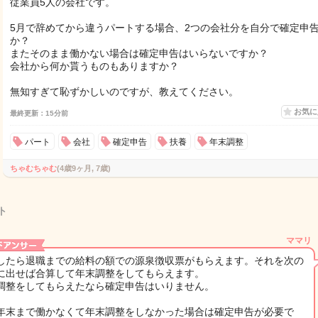
従業員5人の会社です。
5月で辞めてから違うパートする場合、2つの会社分を自分で確定申
か？
またそのまま働かない場合は確定申告はいらないですか？
会社から何か貰うものもありますか？
無知すぎて恥ずかしいのですが、教えてください。
お気
最終更新：15分前
パート
会社
確定申告
扶養
年末調整
ちゃむちゃむ
(4歳9ヶ月, 7歳)
ト
ママリ
したら退職までの給料の額での源泉徴収票がもらえます。それを次の
に出せば合算して年末調整をしてもらえます。
調整をしてもらえたなら確定申告はいりません。
年末まで働かなくて年末調整をしなかった場合は確定申告が必要で