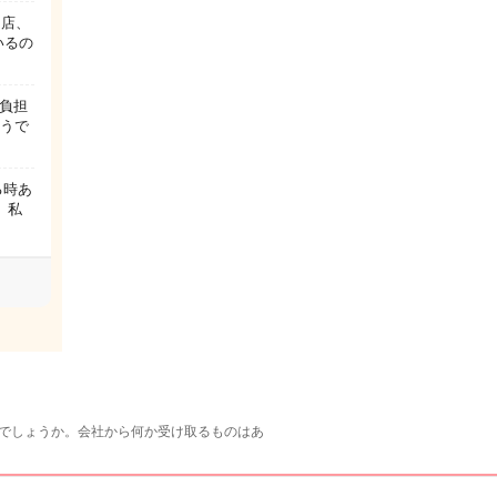
る店、
いるの
負担
そうで
る時あ
 私
要でしょうか。会社から何か受け取るものはあ