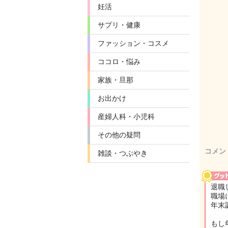
妊活
サプリ・健康
ファッション・コスメ
ココロ・悩み
家族・旦那
お出かけ
産婦人科・小児科
その他の疑問
コメン
雑談・つぶやき
退職
職場
年末
もし