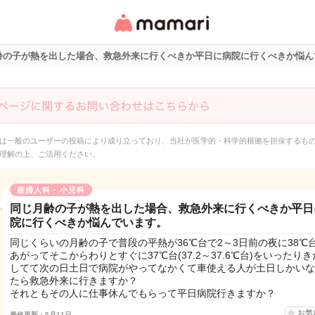
女性専用匿名QAアプ
リ・情報サイト
齢の子が熱を出した場合、救急外来に行くべきか平日に病院に行くべきか悩ん
は一般のユーザーの投稿により成り立っており、当社が医学的・科学的根拠を担保するも
理解の上、ご活用ください。
産婦人科・小児科
同じ月齢の子が熱を出した場合、救急外来に行くべきか平日
院に行くべきか悩んでいます。
同じくらいの月齢の子で普段の平熱が36℃台で2～3日前の夜に38℃
あがってそこからわりとすぐに37℃台(37.2～37.6℃台)をいったり
してて次の日土日で病院がやってなかくて車使える人が土日しかいな
たら救急外来に行きますか？
それともその人に仕事休んでもらって平日病院行きますか？
お気
最終更新：5月11日