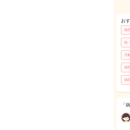
お
病
熱
月
病
病
「