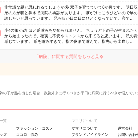
非常識な親と思われるでしょうか😭 双子を育てていて8か月です。 明日
弟の方が咳と鼻水で病院の再診があります。 咳がけっこうひどいので早め
診したいと思っています。 兄も咳が日に日にひどくなっていて、寝て…
小4の娘が2年ほど爪噛みをやめられません。 ちょうど下の子が生まれた
から始まったので、確実に不安やストレスから来てると思います。 私の責
感じています。 爪を噛みすぎて、指の皮まで噛んで、指先から出血し…
「病院」に関する質問をもっと見る
齢の子が熱を出した場合、救急外来に行くべきか平日に病院に行くべきか悩んでい
一覧
ママリについて
ファッション・コスメ
ママリについて
運営会社
ッズ
ココロ・悩み
ブランドガイドライン
お問い合わ