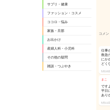
サプリ・健康
ファッション・コスメ
ココロ・悩み
家族・旦那
コメン
お出かけ
産婦人科・小児科
仕事
救急
その他の疑問
にか
どく
雑談・つぶやき
5月10
まこ
ですよ
平日
ありが
5月11