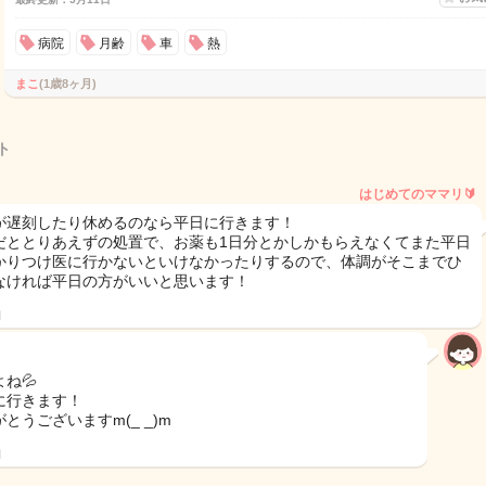
病院
月齢
車
熱
まこ
(1歳8ヶ月)
ト
はじめてのママリ🔰
が遅刻したり休めるのなら平日に行きます！
だととりあえずの処置で、お薬も1日分とかしかもらえなくてまた平日
かりつけ医に行かないといけなかったりするので、体調がそこまでひ
なければ平日の方がいいと思います！
日
ね💦
に行きます！
とうございますm(_ _)m
日