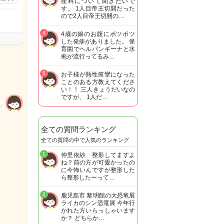
産科について聞きたいで
す。 1人目帝王切開だった
ので2人目帝王切開の…
4
4歳の娘のお腹にボツボツ
した発疹がありました。 保
育園でヘルパンギーナと水
疱が流行ってるみ…
5
お子様が熱性痙攣になった
ことのある方教えてくださ
い！！ 三人きょうだいなの
ですが、 1人だ…
全ての質問ランキング
全ての質問の中で人気のランキング
1
仲里依紗 整形してますよ
ね？前の方が可愛かったの
に今怖いんですが整形した
ら整形したーって…
2
鹿児島市 黎明館の大恐竜展
ライカのシン恐竜展 今年行
かれた方いらっしゃいます
か？ どちらか…