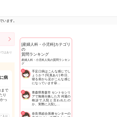
でいます。
[産婦人科・小児科]カテゴリ
の
のではあり
質問ランキング
産婦人科・小児科人気の質問ランキン
グ
1
手足口病はこんな感じでし
ょうか？(写真あり) 昨日、
に病
寝る前から足がこんな感じ
になっています😫…
台まで
2
青森県青森市 セントセシリ
きたり
アで無痛分娩した方 何週の
かっ
検診で入院と言われたの
か、実際に入院し…
3
奈良県総合医療センターの
に入り