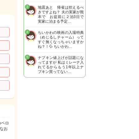
3
地震あと 帰省は控えるべ
きですよね？ 夫の実家が熊
本で お盆前に２泊3日で
実家に泊まる予定…
4
ちいかわの映画の入場特典
（めじるしチャーム）って
すぐ無くなっちゃいますか
ね？！💦 ちいかわ…
5
ナプキン値上げが話題にな
ってますが 私はミレーナ入
れてるからもう1年以上ナ
プキン買ってない…
のベロ
なお