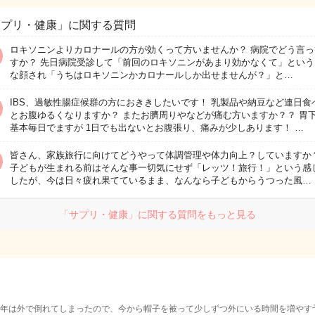
サプリ・健康」に関する質問
ロキソニンよりカロナールの方が効くって方いませんか？ 病院でどう言っ
すか？ 先日病院受診して「前回のロキソニンがあまり効かなくて」という
な顔され「うちはロキソニンかカロナールしか出せませんが？」と…
IBS、過敏性腸症候群の方におききしたいです！ 乳製品や納豆など連日食
とお腹ゆるくなりますか？ またお臍周りやなどが痛む方いますか？？ 胃
基本毎日でますが 1日でも出ないとお腹張り、痛みが少しあります！ …
皆さん、家族旅行に向けてどうやって体調管理や体力向上？していますか？
子どもが生まれる前はそんな事一切気にせず「レッツ！旅行！」という感
したが、今は日々疲れ果てているまま、なんなら子どもからうつった風…
「サプリ・健康」に関する質問をもっと見る
年は外で倒れてしまったので、今から帽子を被って少しずつ外にいる時間を増やす