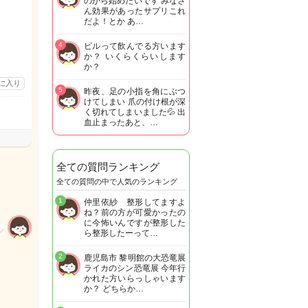
のから始めたいです みなさ
ん効果があったサプリこれ
だよ！とか あ…
4
ピルって飲んでる方います
か？ いくらくらいします
か？
に入り
5
昨夜、足の小指を角にぶつ
けてしまい 爪の付け根が深
く切れてしまいました💦 出
血止まったあと、…
全ての質問ランキング
全ての質問の中で人気のランキング
1
仲里依紗 整形してますよ
ね？前の方が可愛かったの
に今怖いんですが整形した
ら整形したーって…
2
鹿児島市 黎明館の大恐竜展
ライカのシン恐竜展 今年行
かれた方いらっしゃいます
か？ どちらか…