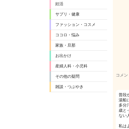
妊活
サプリ・健康
ファッション・コスメ
ココロ・悩み
家族・旦那
お出かけ
産婦人科・小児科
コメン
その他の疑問
雑談・つぶやき
普段
湯船
多分
歳と
ない
私は