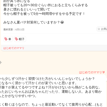
顔が真っ赤になる
帽子被っても20〜30分ぐらい外におると立ちくらみする
暑さに慣れるといいって聞いて
今から帽子を被って5分〜時間増やすをやる予定です！
みなさん夏バテ対策何していますか？😭
お気
最終更新：4月11日
車
帽子
はじめてのママリ
ト
はじめてのママリ🔰
から少しずつ汗かく習慣つけた方がいいんじゃないでしょうか？
になるべく浸かって汗かくのが楽でいいと思います。
汗腺？が衰えてるやつですよね？汗がかけないから熱がこもる的な。
ったおじいちゃんおばあちゃんだったり、運動しない人、あまり動か
人とかがなりやすいやつ。
よく動くほうなので、ちょっと最近動いてなくて腹周りが心配…(もと