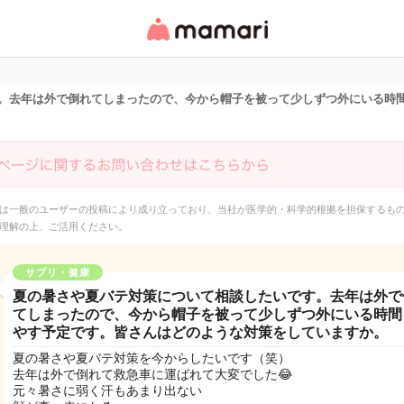
女性専用匿名QAアプ
リ・情報サイト
。去年は外で倒れてしまったので、今から帽子を被って少しずつ外にいる時
は一般のユーザーの投稿により成り立っており、当社が医学的・科学的根拠を担保するも
理解の上、ご活用ください。
サプリ・健康
夏の暑さや夏バテ対策について相談したいです。去年は外で
てしまったので、今から帽子を被って少しずつ外にいる時間
やす予定です。皆さんはどのような対策をしていますか。
夏の暑さや夏バテ対策を今からしたいです（笑）
去年は外で倒れて救急車に運ばれて大変でした😂
元々暑さに弱く汗もあまり出ない