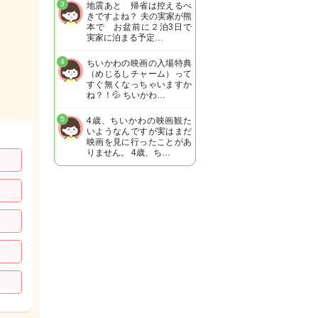
3
地震あと 帰省は控えるべ
きですよね？ 夫の実家が熊
本で お盆前に２泊3日で
実家に泊まる予定…
4
ちいかわの映画の入場特典
（めじるしチャーム）って
すぐ無くなっちゃいますか
ね？！💦 ちいかわ…
5
4歳、ちいかわの映画観た
いようなんですが実はまだ
映画を見に行ったことがあ
りません。 4歳、ち…