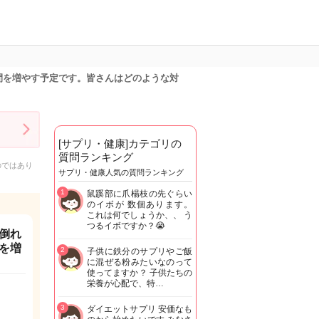
間を増やす予定です。皆さんはどのような対
[サプリ・健康]カテゴリの
質問ランキング
のではあり
サプリ・健康人気の質問ランキング
1
鼠蹊部に爪楊枝の先ぐらい
のイボが 数個あります。
これは何でしょうか、、 う
つるイボですか？😭
倒れ
を増
2
子供に鉄分のサプリやご飯
に混ぜる粉みたいなのって
使ってますか？ 子供たちの
栄養が心配で、特…
3
ダイエットサプリ 安価なも