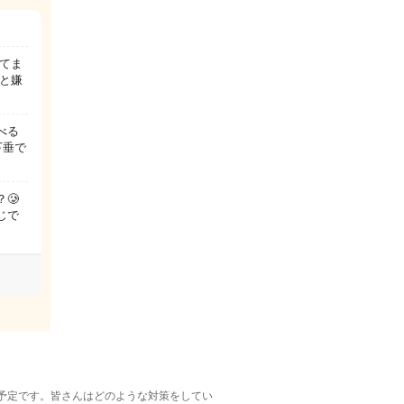
てま
と嫌
べる
下垂で
🥲
じで
予定です。皆さんはどのような対策をしてい