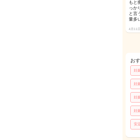
もと
っか
と言
量多
4月11
お
妊
妊
妊
妊
安