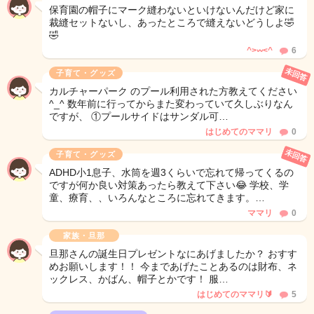
保育園の帽子にマーク縫わないといけないんだけど家に
裁縫セットないし、あったところで縫えないどうしよ🤣
🤣
^>𖥦<^
6
未回答
子育て・グッズ
カルチャーパーク のプール利用された方教えてください
^_^ 数年前に行ってからまた変わっていて久しぶりなん
ですが、 ①プールサイドはサンダル可…
はじめてのママリ
0
未回答
子育て・グッズ
ADHD小1息子、水筒を週3くらいで忘れて帰ってくるの
ですが何か良い対策あったら教えて下さい😂 学校、学
童、療育、、いろんなところに忘れてきます。…
ママリ
0
家族・旦那
旦那さんの誕生日プレゼントなにあげましたか？ おすす
めお願いします！！ 今まであげたことあるのは財布、ネ
ックレス、かばん、帽子とかです！ 服…
はじめてのママリ🔰
5