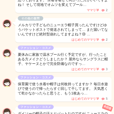
思っております。 水着を着せて向かった方がいいですよ
ね！ そして現地でオムツを変えてプール…
ママリ🔰
2
その他の疑問
メルカリで子どものニューエラ帽子買ったんですけどゆ
うパケットポストで発送されてしまって… まだ届いてな
いんですけど絶対型崩れしてますよね？😢 …
はじめてのママリ🔰
2
ファッション・コスメ
夏休みに家族で温水プール行く予定ですが、行ったこと
ある方メイクどうしましたか？ 屋外ならサングラスに帽
子、ヤケーヌとかで完全防備なのですっ…
はじめてのママリ🔰
3
ファッション・コスメ
保育園で使う水着や帽子は何枚持ってますか？ 毎日水遊
びで使うので帰ったらすぐ回して干してます。 天気悪く
て乾かなかったらと思うと、もう1枚あっ…
はじめてのママリ🔰
5
未回答
ファッション・コスメ
ダイソーの帽子の汗とりパットなのですが ニューエラの