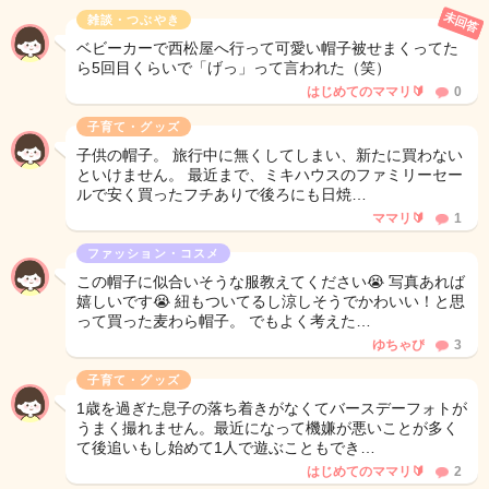
未回答
雑談・つぶやき
ベビーカーで西松屋へ行って可愛い帽子被せまくってた
ら5回目くらいで「げっ」って言われた（笑）
はじめてのママリ🔰
0
子育て・グッズ
子供の帽子。 旅行中に無くしてしまい、新たに買わない
といけません。 最近まで、ミキハウスのファミリーセー
ルで安く買ったフチありで後ろにも日焼…
ママリ🔰
1
ファッション・コスメ
この帽子に似合いそうな服教えてください😭 写真あれば
嬉しいです😭 紐もついてるし涼しそうでかわいい！と思
って買った麦わら帽子。 でもよく考えた…
ゆちゃぴ
3
子育て・グッズ
1歳を過ぎた息子の落ち着きがなくてバースデーフォトが
うまく撮れません。最近になって機嫌が悪いことが多く
て後追いもし始めて1人で遊ぶこともでき…
はじめてのママリ🔰
2