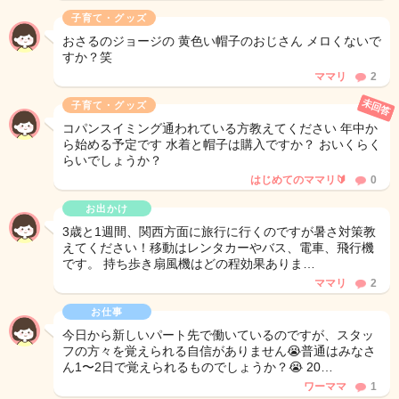
子育て・グッズ
おさるのジョージの 黄色い帽子のおじさん メロくないで
すか？笑
ママリ
2
未回答
子育て・グッズ
コパンスイミング通われている方教えてください 年中か
ら始める予定です 水着と帽子は購入ですか？ おいくらく
らいでしょうか？
はじめてのママリ🔰
0
お出かけ
3歳と1週間、関西方面に旅行に行くのですが暑さ対策教
えてください！移動はレンタカーやバス、電車、飛行機
です。 持ち歩き扇風機はどの程効果ありま…
ママリ
2
お仕事
今日から新しいパート先で働いているのですが、スタッ
フの方々を覚えられる自信がありません😭普通はみなさ
ん1〜2日で覚えられるものでしょうか？😭 20…
ワーママ
1