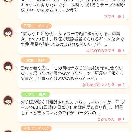
キャップに貼りたいです。 長時間つけるとテープの糊が
残りやすいとかありますか🥹⁇
ママリ
0
子育て・グッズ
1歳もうすぐ2か月、シャワーで顔に水がかかる、歯磨
き、おむつ替え、病院で聴診器当てられるギャン泣きで
す😫 手足を触られるのは遊びならいいけど、…
はじめてのママリ
2
家族・旦那
義母と会う度に「この間帽子みて〇〇(我が子)に合うか
なって思ったけど買わなかった〜」や「可愛い洋服あっ
て買おうと思ったけどやめちゃった〜笑」 …
はじめてのママリ🔰
2
サプリ・健康
お子様が強く日焼けされた方いらっしゃいますか 汗 プ
ールでほぼ1日遊び 日焼け止めは何度も塗り直し、帽子
もずっと被っていたのですが ゴーグルの…
ととちゃん
1
子育て・グッズ