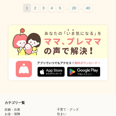
1
2
3
4
5
…
20
…
40
カテゴリ一覧
妊娠・出産
子育て・グッズ
お金・保険
住まい