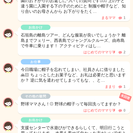
園のお下がりのお返しについての質問です🙋🏻‍♀️ 上の子と
違う園に入園する下の子のためにと 制服や帽子など、知
り合いのお母さんから お下がりをたく…
まるママ
1
お出かけ
石垣島の離島ツアー、どんな服装が良いでしょうか？ 離
島までフェリー、西表島でジャングルクルーズ、由布島
で牛車に乗ります！ アクティビティはし…
はじめてのママリ🔰
2
お仕事
今日職場に帽子を忘れてしまい、社員さんに借りました
🙏🏻 ちょっとしたお菓子など、お礼は必要だと思います
か？ 逆に気を遣わせてしまってもな、、と…
ままり
1
未回答
その他の疑問
野球ママさん！⚾️ 野球の帽子って毎回洗ってますか？
はじめてのママリ🔰
0
お出かけ
支援センターで水遊びができるらしくて、明日行こうと