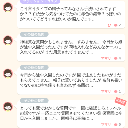
ファッション・コスメ
こう言うタイプの帽子ってみなさん手洗いされてます
か？？ 白だから気をつけてたのに赤色の鉛筆？っぽいの
がついててどうすればいいか悩んでます。 …
ぴ
2
その他の疑問
神経質な質問かもしれません。 すみません。 今日から娘
が途中入園だったんですが 荷物入れなどみんなケースに
入れてるのが まだ用意されてませんで…
ママリ
4
その他の疑問
今日から途中入園したのですが 園で注文したものがまだ
もらえてません。 帽子は置いてありましたが 名前も書い
てないのに持ち帰りも言われず 布団の…
ママリ
1
未回答
その他の疑問
とっても変でおかしな質問です！ 園に確認しろよレベル
の話ですが 一応ここで質問させてください🥲 保育園に今
日から入園しました。 園帽子は事前に…
ママリ
0