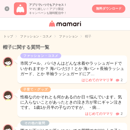
アプリでいつでもアクセス！
無料ダウンロード
ママに嬉しい！アプリ限定
キャンペーンも随時配信中！
女性専用匿名QA
アプリ・情報サ
トップ
ファッション・コスメ
ファッション
帽子
イト
帽子に関する質問一覧
ファッション・コスメ
市民プール、パパさんはどんな水着やラッシュガードで
いかれますか？ 海パンだけ！とか 海パン＋長袖ラッシュ
ガード、とか 半袖ラッシュガードにア…
はじめてのママリ🔰
2
子育て・グッズ
性格なのかそれとも何かあるのか日々悩んでいます。気
に入らないことがあったときの泣き方が常にギャン泣き
です。 1歳1か月半の子なのですが、 ・病…
はじめてのママリ
2
その他の疑問