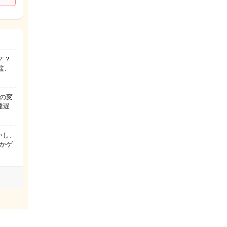
？？
盆、
の変
達遅
いし、
かゲ