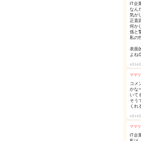
IT
なん
気が
正直
何か
係と
私の
表面
よね
4月14
ママリ
コメ
かな
いて
そう
くれ
4月13
ママリ
IT企
私は