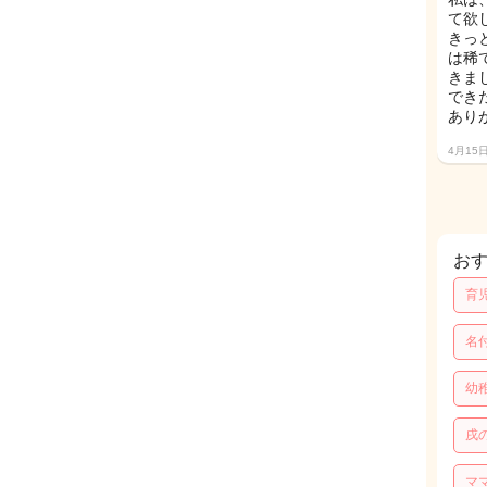
て欲
きっ
は稀
きま
でき
あり
4月15
お
育
名
幼
戌
マ