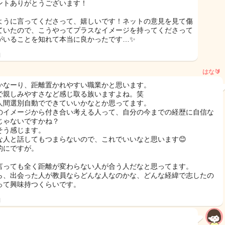
ントありがとうございます！
ように言ってくださって、嬉しいです！ネットの意見を見て傷
ていたので、こうやってプラスなイメージを持ってくださって
がいることを知れて本当に良かったです…✨
日
はな🔰
かなーり、距離置かれやすい職業かと思います。
で親しみやすさなど感じ取る族いますよね。笑
人間選別自動でできていいかなとか思ってます。
のイメージから付き合い考える人って、自分の今までの経歴に自信な
じゃないですかね？
そう感じます。
な人と話してもつまらないので、これでいいなと思います😊
的にですが。
言っても全く距離が変わらない人が合う人だなと思ってます。
ら、出会った人が教員ならどんな人なのかな、どんな経緯で志したの
って興味持つくらいです。
日