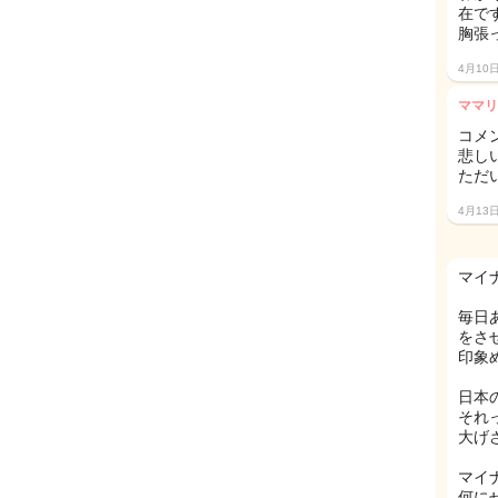
在で
胸張
4月10
ママリ
コメ
悲し
ただ
4月13
マイ
毎日
をさ
印象
日本
それ
大げ
マイ
何に