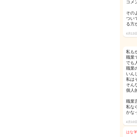
コメ
その
つい
る方
4月13
私も
職業
でも
職業
いん
私は
そん
個人
職業
私な
かな
4月10
はな🔰