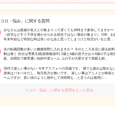
ココロ・悩み」に関する質問
みなさんは親戚や友人との集まりって遅くても何時まで参加してますか〜
（自宅などすぐ子供を寝かせられる状況ではない場合の集まり） GW、お
年末年始など特別な時は良いかなあと思ってしまうけど幼児がいると普…
夫の転職回数が多いと離婚視野に入れますか？ 今のところ生活に困る給料
動は無く 自分は専業主婦(資格勉強中) 2歳と4歳の息子がおり4歳の子は発
延、自閉症で療育通い知的中度らへん 上の子が大変すぎて両親も頼…
30代で楽しい事がない 今年アラフォーの35歳です。 寝ても疲れは取れな
身体はバキバキだし、毎日気力が無いです。 楽しい事はアニメとか映画と
ームですが、若い頃のように熱中して何時間も…と言うのは無理に…
「ココロ・悩み」に関する質問をもっと見る