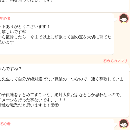
日
初心者
ントありがとうございます！
く嬉しいです🥺
から復帰したら、今まで以上に頑張って国の宝を大切に育てた
思います！！
日
初めてのママリ
なんですね？
に先生って自分が絶対選ばない職業の一つなので、凄く尊敬していま
の子供達をまとめてすごいな、絶対大変だよなとしか思わないので、
イメージを持った事ないです、、！！
素敵な職業だと思いますよ！🥺🥺
日
初心者