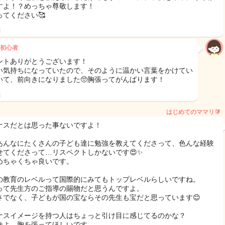
すよ！？めっちゃ尊敬します！
ってください🥰
日
初心者
ントありがとうございます！
い気持ちになっていたので、そのように温かい言葉をかけてい
いて、前向きになりました🥺胸張ってがんばります！
日
はじめてのママリ🔰
ナスだとは思った事ないですよ！
あんなにたくさんの子ども達に勉強を教えてくださって、色んな経験
せてくださって…リスペクトしかないです😍✨
めちゃくちゃ良いです。
の教育のレベルって国際的にみてもトップレベルらしいですね。
って先生方のご指導の賜物だと思うんですよ。
さでなく、子どもが国の宝ならその先生も宝だと思っています😊
ナスイメージを持つ人はちょっと引け目に感じてるのかな？
せよ、胸を張ってほしいです。