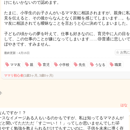
けにもいかないので認めます。
たまに、小学生のお子さんがいるママ友に相談されますが、親身に私
見を伝えると、その後からなんとなく距離を感じてしまいます…。も
マ友に相談されても曖昧なことを言おうと心に決めてしまいました。
子どもの頃からの夢を叶えて、仕事も好きなのに、育児中に人の目を
して、この仕事のことが嫌になってしまいます……😢普通に悲しい
ぼやきです、すみません。
お気
最終更新：4月15日
ママ友
親
育児
小学校
先生
うなる
職業
ママリ初心者
(1歳3ヶ月, 3歳0ヶ月)
ト
はな
なんですか！？
ナスなイメージある人もいるのかもですが、私は知ってるママさんが
だと聞いてただただ「すごーい！！」ってしか思いませんでした🤣
りやすく勉強を教えられるだけでもすごいのに、子供を未来に導く存