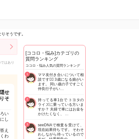
なりそうです。
[ココロ・悩み]カテゴリの
質問ランキング
のではあり
ココロ・悩み人気の質問ランキング
1
ママ友付き合いについて相
談です🙇‍♂️ 3歳になる娘がい
ます。 同い歳の子ですごく
仲良行子がい…
隠せ
りそ
2
持ってる車1台で トヨタの
ライズに乗っている方いま
すか？ 夫婦で車にはお金を
ろい
かけたくなく、 …
にし
3
seeDNAで検査を受けて、
現在結果待ちです。 そわそ
答え
わしながら待っているので
くわ