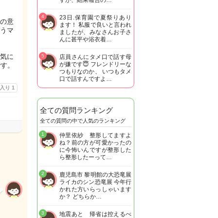
すが、結果報告の…
4
23日.保育園で夏祭りあり
の意
ます！ 私服で良いと言われ
うマ
ましたが、みなさんお子さ
んに甚平や浴衣着…
気に
5
店員さんにタメ口で話す母
が嫌です😇 フレンドリーな
です。
つもりなのか、 いつもタメ
口で話すんですよ…
に入り
1
全ての質問ランキング
全ての質問の中で人気のランキング
1
仲里依紗 整形してますよ
ね？前の方が可愛かったの
に今怖いんですが整形した
ら整形したーって…
2
鹿児島市 黎明館の大恐竜展
ライカのシン恐竜展 今年行
かれた方いらっしゃいます
か？ どちらか…
3
地震あと 帰省は控えるべ