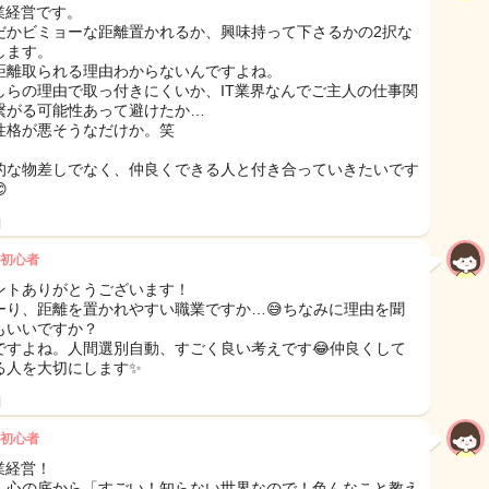
企業経営です。
だかビミョーな距離置かれるか、興味持って下さるかの2択な
します。
距離取られる理由わからないんですよね。
しらの理由で取っ付きにくいか、IT業界なんでご主人の仕事関
繋がる可能性あって避けたか…
性格が悪そうなだけか。笑
的な物差しでなく、仲良くできる人と付き合っていきたいです

日
初心者
ントありがとうございます！
ーり、距離を置かれやすい職業ですか…😅ちなみに理由を聞
もいいですか？
ですよね。人間選別自動、すごく良い考えです😂仲良くして
る人を大切にします✨
日
初心者
業経営！
、心の底から「すごい！知らない世界なので！色んなこと教え