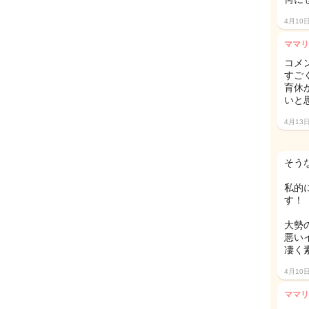
4月10
ママリ
コメ
すご
育休
いと
4月13
そう
私的
す！
大勢
悪い
凄く
4月10
ママリ