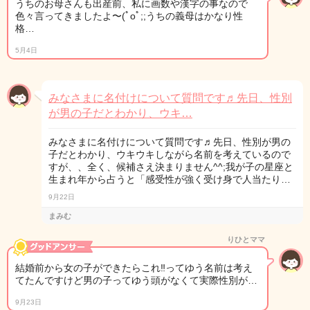
うちのお母さんも出産前、私に画数や漢字の事なので
色々言ってきましたよ〜(ﾟoﾟ;;うちの義母はかなり性
格…
5月4日
みなさまに名付けについて質問です♬先日、性別
が男の子だとわかり、ウキ…
みなさまに名付けについて質問です♬先日、性別が男の
子だとわかり、ウキウキしながら名前を考えているので
すが、、全く、候補さえ決まりません^^;我が子の星座と
生まれ年から占うと「感受性が強く受け身で人当たり…
9月22日
まみむ
りひとママ
結婚前から女の子ができたらこれ‼︎ってゆう名前は考え
てたんですけど男の子ってゆう頭がなくて実際性別が…
9月23日