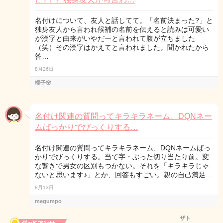
名付けについて、友人と話してて。「名前決まった?」と
独身友人から言われ候補の名前を伝えると読みは可愛い
が漢字と由来がいやだーと言われて腹が立ちました
（笑）その漢字はかえてと言われました。聞かれたから
答…
8月26日
櫻子🌸
名付け関連の質問ってキラキラネーム、DQNネー
ムばっかりでびっくりする…
名付け関連の質問ってキラキラネーム、DQNネームばっ
かりでびっくりする。当て字・ぶった切り当たり前。変
な響きで男女の区別もつかない。それを「キラキラじゃ
ないと思います♪」とか、回答もすごい。親の自己満足…
8月13日
megumpo
ザト