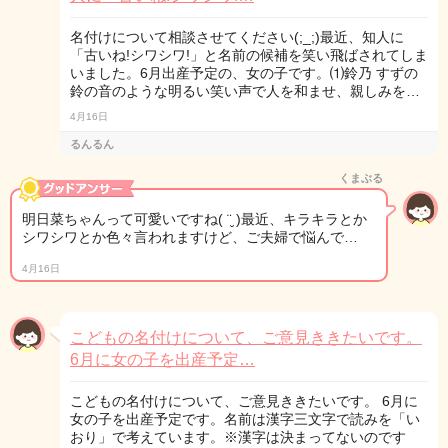
名付けについて相談させてください(;_;)最近、知人に
「古いね!シワシワ!」と名前の候補を笑い飛ばされてしま
いました。6月出産予定の、女の子です。⑴鈴乃 すずの
鈴の音のような明るい笑い声で人を和ませ、親しみを…
4月16日
るんるん
くまぶる
明日菜ちゃんって可愛いですね( ¨̮ )最近、キラキラとか
シワシワとか色々言われますけど、ご夫婦で悩んで…
4月16日
こどもの名付けについて、ご意見ききたいです。
6月に女の子を出産予定…
こどもの名付けについて、ご意見ききたいです。 6月に
女の子を出産予定です。名前は漢字三文字で読みを「い
おり」で考えています。※漢字は決まってないのです