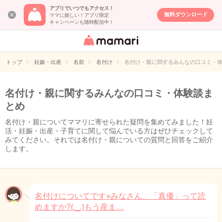
アプリでいつでもアクセス！
無料ダウンロード
ママに嬉しい！アプリ限定
キャンペーンも随時配信中！
女性専用匿名QA
アプリ・情報サ
トップ
妊娠・出産
名前
名付け
名付け・親に関するみんなの口コミ・
イト
名付け・親に関するみんなの口コミ・体験談ま
とめ
名付け・親についてママリに寄せられた疑問を集めてみました！妊
活・妊娠・出産・子育てに関して悩んでいる方はぜひチェックして
みてください。それでは名付け・親についての質問と回答をご紹介
します。
名付けについてです⭐︎みなさん、「真優」って読
めますか?(._.)もう産ま…