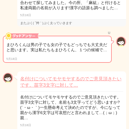
合わせて探してみました。今の所、「麻紘」と付けると
私達両親の名前が入ります!漢字の語源も調べました…
5月18日
またぷく( ´艸｀)ぷく太っていきます
U
まひろくんは男の子でも女の子でもどっちでも大丈夫だ
と思います。実は私たちもまひろくん、１つの候補で…
5月18日
名付けについてモヤモヤするのでご意見頂きたい
です。苗字3文字に対して…
名付けについてモヤモヤするのでご意見頂きたいです。
苗字3文字に対して、名前も3文字ってどう思いますか?
(´・ω・｀)一生懸命考えて決めたのですが、今になって
親から漢字6文字は可哀想だと言われまして…(；ω；)
親…
5月18日