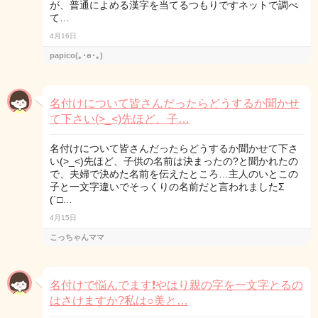
が、普通によめる漢字を当てるつもりですネットで調べ
て…
4月16日
papico(｡･ө･｡)
名付けについて皆さんだったらどうするか聞かせ
て下さい(>_<)先ほど、子…
名付けについて皆さんだったらどうするか聞かせて下さ
い(>_<)先ほど、子供の名前は決まったの?と聞かれたの
で、夫婦で決めた名前を伝えたところ…主人のいとこの
子と一文字違いでそっくりの名前だと言われましたΣ
(´□…
4月15日
こっちゃんママ
名付けで悩んでます❗やはり親の字を一文字とるの
はさけますか?私は○美と…