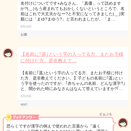
名付けについてです⭐︎みなさん、「真優」って読めます
か?(._.)もう産まれてもおかしくないというところで、名
前はこれで大丈夫かなー?と不安になってきました(._.)実
親には「まゆ?まゆう?」と言われましたが、「ま…
9月14日
お嬢
【名前に｢遥｣という字の入ってる方、またお子様
に付けた方、是非教えて…
【名前に｢遥｣という字の入ってる方、またお子様に付け
た方、是非教えてください。】子どもの名前に｢遥｣とい
う字を使ったのですが、｢赤ちゃんの名前、どんな漢字?｣
と、聞かれた時にみなさんはなんて答えていますか?｢…
3月15日
app!
まぁぶる
恐らくですが漢字の例えで使われた言葉から『遠く