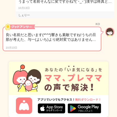
うまって名前そんなに変ですかね?(´･_･`)漢字は柊真と…
10月13日
しぇりー
KO
良い名前だと思います(*^^*)響きも素敵ですね!うちの旦
那が考えた、与一(よいち)より絶対変ではありません…
10月13日