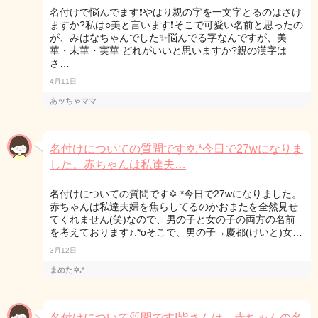
名付けで悩んでます❗やはり親の字を一文字とるのはさけ
ますか?私は○美と言います❗そこで可愛い名前と思ったの
が、みはなちゃんでした✨悩んでる字なんですが、美
華・未華・実華 どれがいいと思いますか?親の漢字は
さ…
4月11日
あッちゃママ
名付けについての質問です✡.*今日で27wになりま
した。赤ちゃんは私達夫…
名付けについての質問です✡.*今日で27wになりました。
赤ちゃんは私達夫婦を焦らしてるのかおまたを全然見せ
てくれません(笑)なので、男の子と女の子の両方の名前
を考えております♪:*oそこで、男の子→慶都(けいと)女…
3月12日
まめた✡.*
名付けについて質問です!皆さんは、赤ちゃんの名