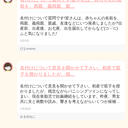
前を、両親、義両親、親…
名付けについて質問です!皆さんは、赤ちゃんの名前を、
両親、義両親、親戚、友達などにいつ発表しましたか?出
産前、出産後、お七夜、出生届出してからなど(⊃´-`⊂)
ふと気になりました!
3月5日
ぴよmama
名付けについて意見を聞かせて下さい。初産で双
子を授かりましたが、残…
名付けについて意見を聞かせて下さい。初産で双子を授
かりましたが、残念ながらバニシングツインになってし
まい、現在単胎児で妊娠継続をしています。昨夜、男女
共に夫と画数や読み、響きを考えながらいくつか候補…
1月28日
おまめねこ