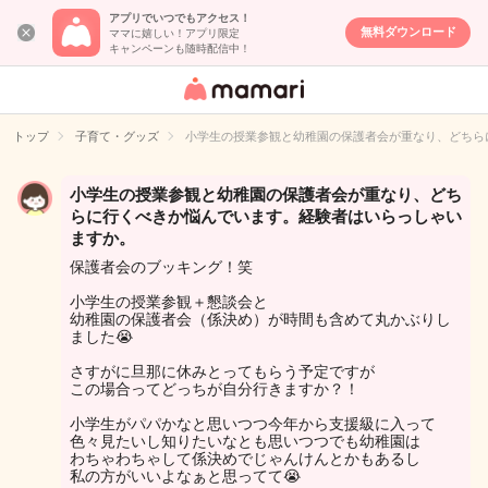
アプリでいつでもアクセス！
無料ダウンロード
ママに嬉しい！アプリ限定
キャンペーンも随時配信中！
女性専用匿名QA
アプリ・情報サ
トップ
子育て・グッズ
小学生の授業参観と幼稚園の保護者会が重なり、どちら
イト
小学生の授業参観と幼稚園の保護者会が重なり、どち
らに行くべきか悩んでいます。経験者はいらっしゃい
ますか。
保護者会のブッキング！笑
小学生の授業参観＋懇談会と
幼稚園の保護者会（係決め）が時間も含めて丸かぶりし
ました😭
さすがに旦那に休みとってもらう予定ですが
この場合ってどっちが自分行きますか？！
小学生がパパかなと思いつつ今年から支援級に入って
色々見たいし知りたいなとも思いつつでも幼稚園は
わちゃわちゃして係決めでじゃんけんとかもあるし
私の方がいいよなぁと思ってて😭