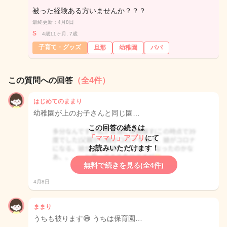
被った経験ある方いませんか？？？
最終更新：4月8日
S
4歳11ヶ月, 7歳
子育て・グッズ
旦那
幼稚園
パパ
この質問への回答
（全4件）
はじめてのままり
幼稚園が上のお子さんと同じ園…
この回答の続きは
「ママリ」アプリ
にて
お読みいただけます！
無料で続きを見る(全4件)
4月8日
ままり
うちも被ります😅 うちは保育園…