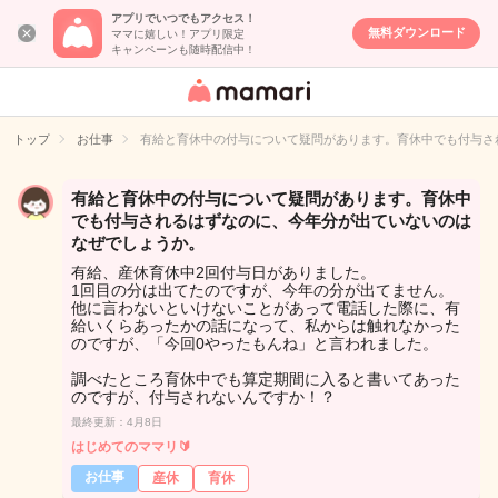
アプリでいつでもアクセス！
無料ダウンロード
ママに嬉しい！アプリ限定
キャンペーンも随時配信中！
女性専用匿名QA
アプリ・情報サ
トップ
お仕事
有給と育休中の付与について疑問があります。育休中でも付与さ
イト
有給と育休中の付与について疑問があります。育休中
でも付与されるはずなのに、今年分が出ていないのは
なぜでしょうか。
有給、産休育休中2回付与日がありました。
1回目の分は出てたのですが、今年の分が出てません。
他に言わないといけないことがあって電話した際に、有
給いくらあったかの話になって、私からは触れなかった
のですが、「今回0やったもんね」と言われました。
調べたところ育休中でも算定期間に入ると書いてあった
のですが、付与されないんですか！？
最終更新：4月8日
はじめてのママリ🔰
お仕事
産休
育休