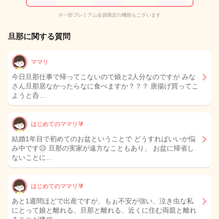
※一部プレミアム会員限定の機能もございます
旦那に関する質問
ママリ
今日旦那仕事で帰ってこないので娘と2人分なのですが みな
さん旦那居なかったらなに食べますか？？？ 唐揚げ買ってこ
ようと呑…
はじめてのママリ🔰
結婚1年目で初めてのお盆ということで どうすればいいか悩
み中です😥 旦那の実家が遠方なこともあり、 お盆に帰省し
ないことに…
はじめてのママリ🔰
あと1週間ほどで出産ですが、もぉ不安が強い、泣き虫な私
にとって娘と離れる、旦那と離れる、近くに住む両親と離れ