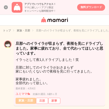
アプリでいつでもアクセス！
無料ダウンロード
ママに嬉しい！アプリ限定
キャンペーンも随時配信中！
女性専用匿名QA
アプリ・情報サ
トップ
家族・旦那
旦那へのイライラが収まらず、夜桜を見にドライブしました
イト
旦那へのイライラが収まらず、夜桜を見にドライブし
ました。家事に疲れており、全て代わってほしいと思
っています。
イラっとして夜1人ドライブしました！笑
旦那に対してのイライラがおさまらず
家にもいたくないので夜桜を見に行ってきました。
家事疲れました。
全部代わって欲しい。
最終更新：4月8日
ユミママ🐇
妊娠21週目, 3歳5ヶ月
家族・旦那
旦那
家事