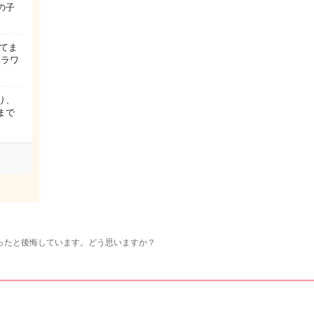
の子
てま
ハラワ
り、
まで
ったと後悔しています。どう思いますか？