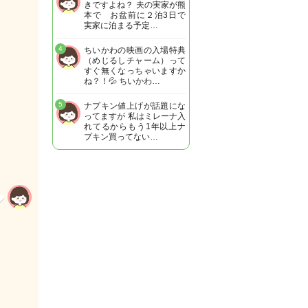
きですよね？ 夫の実家が熊
本で お盆前に２泊3日で
実家に泊まる予定…
4
ちいかわの映画の入場特典
（めじるしチャーム）って
すぐ無くなっちゃいますか
ね？！💦 ちいかわ…
5
ナプキン値上げが話題にな
ってますが 私はミレーナ入
れてるからもう1年以上ナ
プキン買ってない…