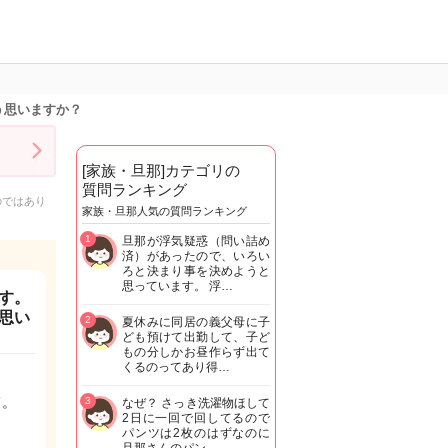
う思いますか？
[家族・旦那]カテゴリの
質問ランキング
のではあり
家族・旦那人気の質問ランキング
1
旦那が浮気疑惑（問い詰め
済）があったので、いろい
ろと決まり事を決めようと
思っています。 浮…
す。
思い
2
夏休みに同居の義父母に子
ども預けて出勤して、子ど
もの分しかお昼作らず出て
くるのってあり得…
て。
3
なぜ？ さっき洗濯物ほして
2日に一回で回してるので
パンツは2枚のはずなのに