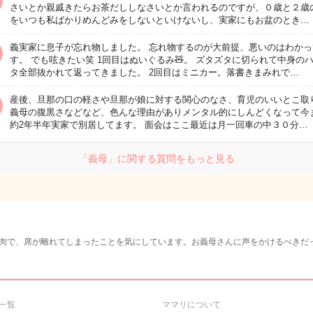
さいとか親戚きたらお茶だししなさいとか言われるのですが、０歳と２歳
をいつも私ばかりめんどみをしないといけないし、実家にもお盆のとき…
義実家に息子が忘れ物しました。 忘れ物するのが大前提、悪いのはわかっ
す。 でも呟きたい笑 1回目はぬいぐるみ🧸。 ズタズタに切られて中身の
タ全部抜かれて返ってきました。 2回目はミニカー。落書きまみれで…
産後、旦那の口の軽さや旦那が娘に対する関心のなさ、育児のいいとこ取
義母の腹黒さなどなど、色んな理由がありメンタル的にしんどくなって今
約2年半年実家で別居してます。 面会はここ最近は月一回車の中３０分…
「義母」に関する質問をもっと見る
肉で、席が離れてしまったことを気にしています。お義母さんに声をかけるべきだ
一覧
ママリについて