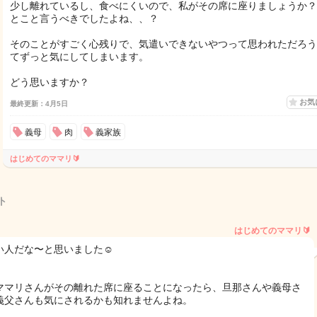
少し離れているし、食べにくいので、私がその席に座りましょうか？
とこと言うべきでしたよね、、？
そのことがすごく心残りで、気遣いできないやつって思われただろう
てずっと気にしてしまいます。
どう思いますか？
お気
最終更新：4月5日
義母
肉
義家族
はじめてのママリ🔰
ト
はじめてのママリ🔰
い人だな〜と思いました☺️
ママリさんがその離れた席に座ることになったら、旦那さんや義母さ
義父さんも気にされるかも知れませんよね。