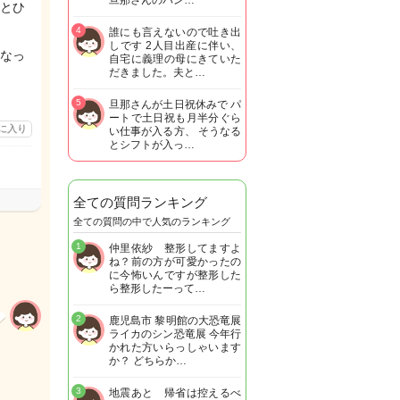
旦那さんのパン…
とひ
4
誰にも言えないので吐き出
しです 2人目出産に伴い、
なっ
自宅に義理の母にきていた
だきました。夫と…
5
旦那さんが土日祝休みで パ
ートで土日祝も月半分ぐら
に入り
い仕事が入る方、 そうなる
とシフトが入っ…
全ての質問ランキング
全ての質問の中で人気のランキング
1
仲里依紗 整形してますよ
ね？前の方が可愛かったの
に今怖いんですが整形した
ら整形したーって…
2
鹿児島市 黎明館の大恐竜展
ライカのシン恐竜展 今年行
かれた方いらっしゃいます
か？ どちらか…
3
地震あと 帰省は控えるべ