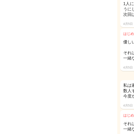
1人
うに
次回
4月5日
はじめ
優し
それ
一緒
4月5日
私は
数人
今度
4月5日
はじめ
それ
一緒