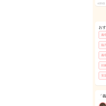
4月5日
お
義
臨
義
妊
安
「