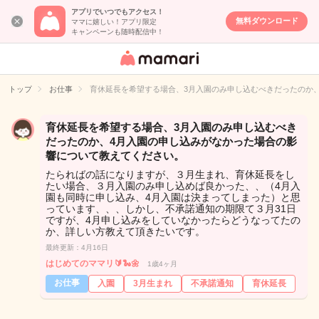
アプリでいつでもアクセス！
無料ダウンロード
ママに嬉しい！アプリ限定
キャンペーンも随時配信中！
女性専用匿名QA
アプリ・情報サ
トップ
お仕事
育休延長を希望する場合、3月入園のみ申し込むべきだったのか
イト
育休延長を希望する場合、3月入園のみ申し込むべき
だったのか、4月入園の申し込みがなかった場合の影
響について教えてください。
たらればの話になりますが、３月生まれ、育休延長をし
たい場合、３月入園のみ申し込めば良かった、、（4月入
園も同時に申し込み、4月入園は決まってしまった）と思
っています、、、しかし、不承諾通知の期限て３月31日
ですが、4月申し込みをしていなかったらどうなってたの
か、詳しい方教えて頂きたいです。
最終更新：4月16日
はじめてのママリ🔰🐍🌼
1歳4ヶ月
お仕事
入園
3月生まれ
不承諾通知
育休延長