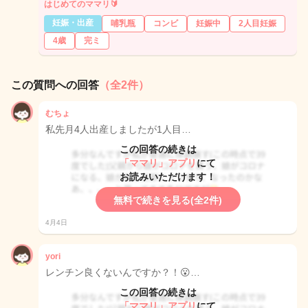
はじめてのママリ🔰
妊娠・出産
哺乳瓶
コンビ
妊娠中
2人目妊娠
4歳
完ミ
この質問への回答
（全2件）
むちょ
私先月4人出産しましたが1人目…
この回答の続きは
「ママリ」アプリ
にて
お読みいただけます！
無料で続きを見る(全2件)
4月4日
yori
レンチン良くないんですか？！😮…
この回答の続きは
「ママリ」アプリ
にて