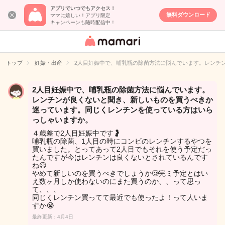
アプリでいつでもアクセス！
無料ダウンロード
ママに嬉しい！アプリ限定
キャンペーンも随時配信中！
女性専用匿名QA
アプリ・情報サ
トップ
妊娠・出産
2人目妊娠中で、哺乳瓶の除菌方法に悩んでいます。レンチ
イト
2人目妊娠中で、哺乳瓶の除菌方法に悩んでいます。
レンチンが良くないと聞き、新しいものを買うべきか
迷っています。同じくレンチンを使っている方はいら
っしゃいますか。
４歳差で2人目妊娠中です🤰
哺乳瓶の除菌、1人目の時にコンビのレンチンするやつを
買いました。とってあって2人目でもそれを使う予定だっ
たんですが今はレンチンは良くないとされているんです
ね😥
やめて新しいのを買うべきでしょうか🥲完ミ予定とはい
え数ヶ月しか使わないのにまた買うのか、、って思っ
て、、、
同じくレンチン買ってて最近でも使ったよ！って人いま
すか😭
最終更新：4月4日