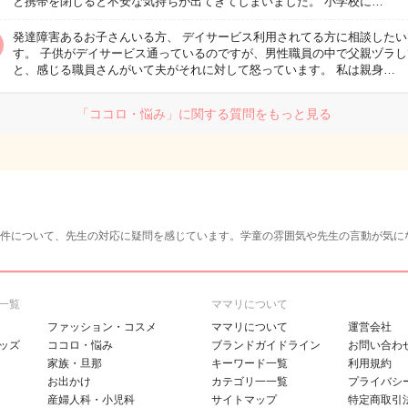
と携帯を閉じると不安な気持ちが出てきてしまいました。 小学校に…
発達障害あるお子さんいる方、 デイサービス利用されてる方に相談したい
す。 子供がデイサービス通っているのですが、男性職員の中で父親ヅラし
と、感じる職員さんがいて夫がそれに対して怒っています。 私は親身…
「ココロ・悩み」に関する質問をもっと見る
件について、先生の対応に疑問を感じています。学童の雰囲気や先生の言動が気に
一覧
ママリについて
ファッション・コスメ
ママリについて
運営会社
ッズ
ココロ・悩み
ブランドガイドライン
お問い合わ
家族・旦那
キーワード一覧
利用規約
お出かけ
カテゴリ一一覧
プライバシ
産婦人科・小児科
サイトマップ
特定商取引