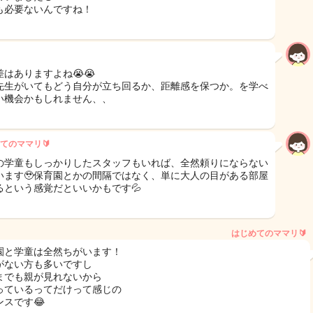
も必要ないんですね！
差はありますよね😭😭
先生がいてもどう自分が立ち回るか、距離感を保つか。を学べ
い機会かもしれません、、
てのママリ🔰
の学童もしっかりしたスタッフもいれば、全然頼りにならない
います🥹保育園とかの間隔ではなく、単に大人の目がある部屋
るという感覚だといいかもです💦
はじめてのママリ🔰
園と学童は全然ちがいます！
がない方も多いですし
までも親が見れないから
っているってだけって感じの
ンスです😂