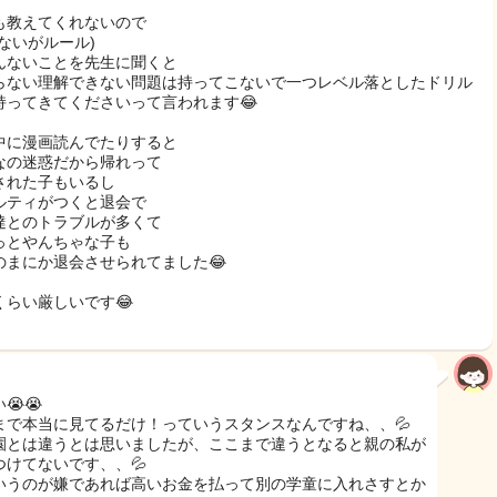
も教えてくれないので
えないがルール)
んないことを先生に聞くと
らない理解できない問題は持ってこないで一つレベル落としたドリル
持ってきてくださいって言われます😂
中に漫画読んでたりすると
なの迷惑だから帰れって
された子もいるし
ルティがつくと退会で
達とのトラブルが多くて
っとやんちゃな子も
のまにか退会させられてました😂
くらい厳しいです😂
😭😭
まで本当に見てるだけ！っていうスタンスなんですね、、💦
園とは違うとは思いましたが、ここまで違うとなると親の私が
つけてないです、、💦
いうのが嫌であれば高いお金を払って別の学童に入れさすとか