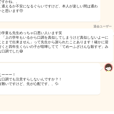
ですかね、、
く通えるか不安になるぐらいですけど、本人が楽しい間は通わ
いと思います🥺
退会ユーザー
の学童も先生めっちゃ口悪い人います笑
、「上の学年もいるから口調を真似してしまうけど真似しないよーに
ことまで出来ません」って先生から謝られたことあります！確かに迎
行くと四年生くらいの子が喧嘩してて「てめーふざけんな殺すぞ」み
な口調でした😅
えーーー！
な口調でも注意すらしないんですか？！
有難いですけど、先が心配です、、💦