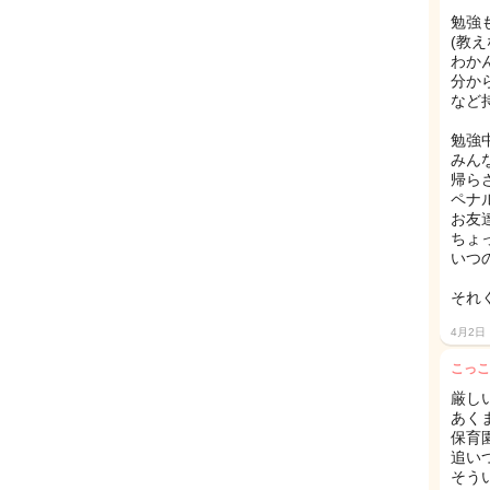
勉強
(教
わか
分か
など
勉強
みん
帰ら
ペナ
お友
ちょ
いつ
それ
4月2日
こっこ
厳しい
あく
保育
追い
そう