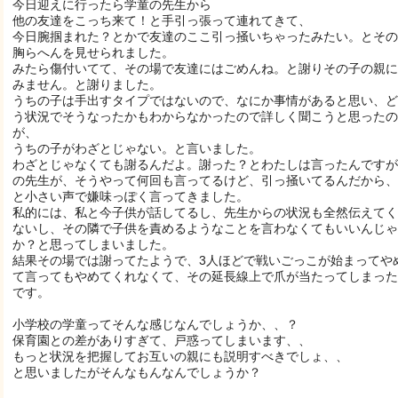
今日迎えに行ったら学童の先生から
他の友達をこっち来て！と手引っ張って連れてきて、
今日腕掴まれた？とかで友達のここ引っ掻いちゃったみたい。とその
胸らへんを見せられました。
みたら傷付いてて、その場で友達にはごめんね。と謝りその子の親に
みません。と謝りました。
うちの子は手出すタイプではないので、なにか事情があると思い、ど
う状況でそうなったかもわからなかったので詳しく聞こうと思ったの
が、
うちの子がわざとじゃない。と言いました。
わざとじゃなくても謝るんだよ。謝った？とわたしは言ったんですが
の先生が、そうやって何回も言ってるけど、引っ掻いてるんだから、
と小さい声で嫌味っぽく言ってきました。
私的には、私と今子供が話してるし、先生からの状況も全然伝えてく
ないし、その隣で子供を責めるようなことを言わなくてもいいんじゃ
か？と思ってしまいました。
結果その場では謝ってたようで、3人ほどで戦いごっこが始まってや
て言ってもやめてくれなくて、その延長線上で爪が当たってしまった
です。
小学校の学童ってそんな感じなんでしょうか、、？
保育園との差がありすぎて、戸惑ってしまいます、、
もっと状況を把握してお互いの親にも説明すべきでしょ、、
と思いましたがそんなもんなんでしょうか？