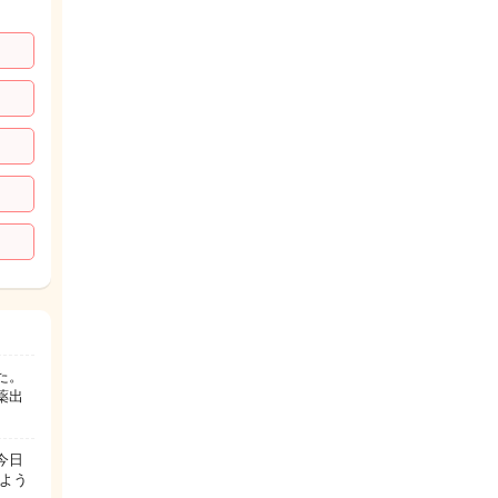
た。
薬出
今日
よう