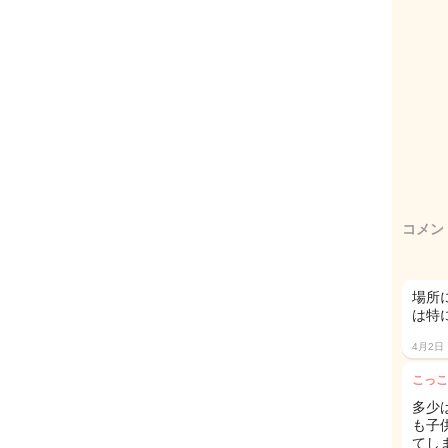
コメン
場所
は特
4月2日
こっこ
多少
も子
てし