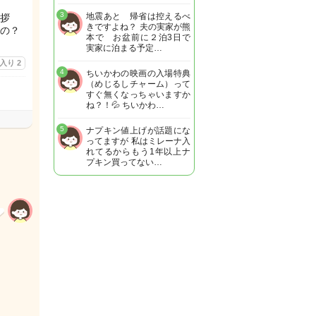
3
地震あと 帰省は控えるべ
拶
きですよね？ 夫の実家が熊
んの？
本で お盆前に２泊3日で
実家に泊まる予定…
に入り
2
4
ちいかわの映画の入場特典
（めじるしチャーム）って
すぐ無くなっちゃいますか
ね？！💦 ちいかわ…
5
ナプキン値上げが話題にな
ってますが 私はミレーナ入
れてるからもう1年以上ナ
プキン買ってない…