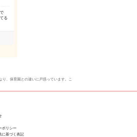
で
てる
なり、保育園との違いに戸惑っています。こ
せ
ーポリシー
法に基づく表記