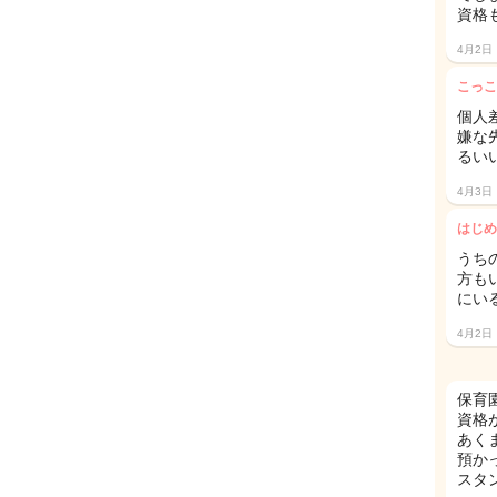
資格
4月2日
こっこ
個人
嫌な
るい
4月3日
はじめ
うち
方も
にい
4月2日
保育
資格
あく
預か
スタ