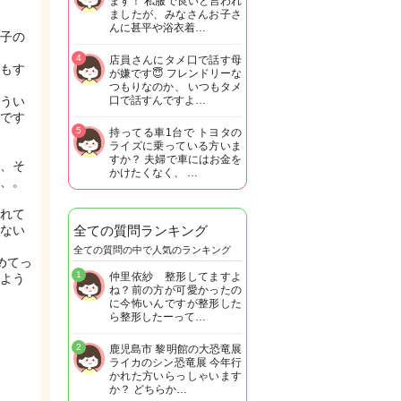
ます！ 私服で良いと言われ
ましたが、みなさんお子さ
んに甚平や浴衣着…
子の
4
店員さんにタメ口で話す母
もす
が嫌です😇 フレンドリーな
つもりなのか、 いつもタメ
うい
口で話すんですよ…
です
5
持ってる車1台で トヨタの
ライズに乗っている方いま
すか？ 夫婦で車にはお金を
、そ
かけたくなく、 …
、。
れて
ない
全ての質問ランキング
全ての質問の中で人気のランキング
めてっ
1
仲里依紗 整形してますよ
よう
ね？前の方が可愛かったの
に今怖いんですが整形した
ら整形したーって…
2
鹿児島市 黎明館の大恐竜展
ライカのシン恐竜展 今年行
かれた方いらっしゃいます
か？ どちらか…