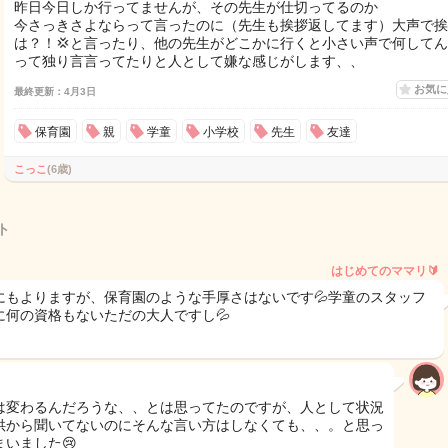
昨日今日しか行ってませんが、その先生が仕切ってるのか
今さっきさよならって言ったのに（先生も挨拶返してます）大声で挨
は？！💢と言ったり、他の先生がどこかに行くと小さい声で何して
って独り言言ってたりと人として嫌な感じがします、、
お気
最終更新：4月3日
保育園
親
学童
小学校
先生
友達
こっこ
(6歳)
ト
はじめてのママリ🔰
にもよりますが、保育園のような手厚さはないです💦学童のスタッフ
に何の資格もないただの大人ですし💦
は変わるんだろうな、、とは思ってたのですが、人として状況
供から聞いてないのにそんな言い方はしなくても、、。と思っ
まいました😢