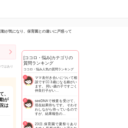
言動が気になり、保育園との違いに戸惑って
[ココロ・悩み]カテゴリの
質問ランキング
のではあり
ココロ・悩み人気の質問ランキング
1
ママ友付き合いについて相
談です🙇‍♂️ 3歳になる娘がい
ます。 同い歳の子ですごく
仲良行子がい…
て、
動が
2
seeDNAで検査を受けて、
況は
現在結果待ちです。 そわそ
わしながら待っているので
すが、結果報告の…
3
23日.保育園で夏祭りあり