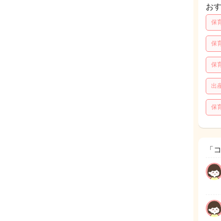
お
保
保
保
出
保
「